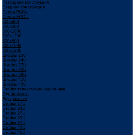
Разборная конструкция
Сварная конструкция
Серия ECO+
Серия ECO L
600x600
600x800
600х1000
600х1200
800x800
800х1000
800х1200
Шкафы 18U
Шкафы 24U
Шкафы 27U
Шкафы 30U
Шкафы 36U
Шкафы 42U
Шкафы 48U
Стойки телекоммуникационные
Однорамные
Двухрамные
Стойки 17U
Стойки 24U
Стойки 27U
Стойки 33U
Стойки 37U
Стойки 42U
Стойки 45U