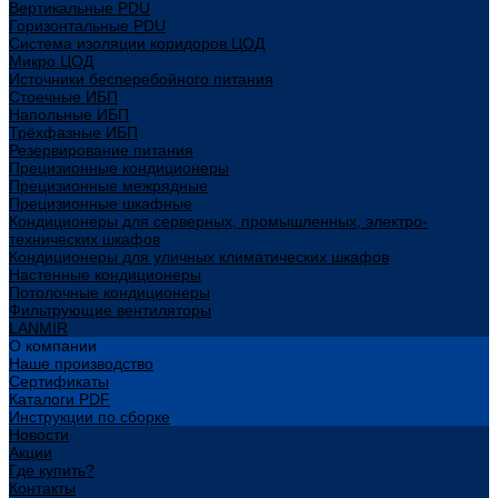
Вертикальные PDU
Горизонтальные PDU
Система изоляции коридоров ЦОД
Микро ЦОД
Источники бесперебойного питания
Стоечные ИБП
Напольные ИБП
Трёхфазные ИБП
Резервирование питания
Прецизионные кондиционеры
Прецизионные межрядные
Прецизионные шкафные
Кондиционеры для серверных, промышленных, электро-
технических шкафов
Кондиционеры для уличных климатических шкафов
Настенные кондиционеры
Потолочные кондиционеры
Фильтрующие вентиляторы
LANMIR
О компании
Наше производство
Сертификаты
Каталоги PDF
Инструкции по сборке
Новости
Акции
Где купить?
Контакты