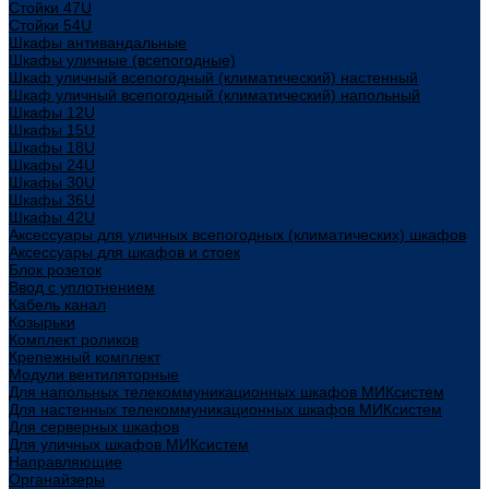
Стойки 47U
Стойки 54U
Шкафы антивандальные
Шкафы уличные (всепогодные)
Шкаф уличный всепогодный (климатический) настенный
Шкаф уличный всепогодный (климатический) напольный
Шкафы 12U
Шкафы 15U
Шкафы 18U
Шкафы 24U
Шкафы 30U
Шкафы 36U
Шкафы 42U
Аксессуары для уличных всепогодных (климатических) шкафов
Аксессуары для шкафов и стоек
Блок розеток
Ввод с уплотнением
Кабель канал
Козырьки
Комплект роликов
Крепежный комплект
Модули вентиляторные
Для напольных телекоммуникационных шкафов МИКсистем
Для настенных телекоммуникационных шкафов МИКсистем
Для серверных шкафов
Для уличных шкафов МИКсистем
Направляющие
Органайзеры