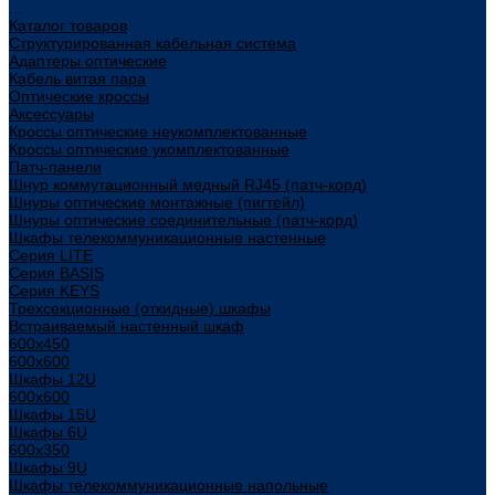
...
Каталог товаров
Структурированная кабельная система
Адаптеры оптические
Кабель витая пара
Оптические кроссы
Аксессуары
Кроссы оптические неукомплектованные
Кроссы оптические укомплектованные
Патч-панели
Шнур коммутационный медный RJ45 (патч-корд)
Шнуры оптические монтажные (пигтейл)
Шнуры оптические соединительные (патч-корд)
Шкафы телекоммуникационные настенные
Cерия LITE
Cерия BASIS
Cерия KEYS
Трехсекционные (откидные) шкафы
Встраиваемый настенный шкаф
600x450
600x600
Шкафы 12U
600x600
Шкафы 15U
Шкафы 6U
600x350
Шкафы 9U
Шкафы телекоммуникационные напольные