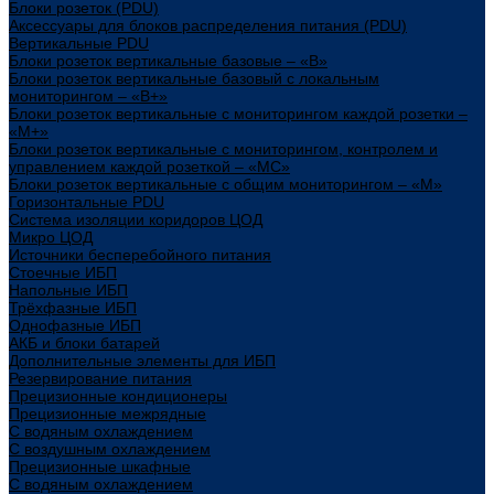
Блоки розеток (PDU)
Аксессуары для блоков распределения питания (PDU)
Вертикальные PDU
Блоки розеток вертикальные базовые – «В»
Блоки розеток вертикальные базовый с локальным
мониторингом – «В+»
Блоки розеток вертикальные с мониторингом каждой розетки –
«М+»
Блоки розеток вертикальные с мониторингом, контролем и
управлением каждой розеткой – «МС»
Блоки розеток вертикальные с общим мониторингом – «М»
Горизонтальные PDU
Система изоляции коридоров ЦОД
Микро ЦОД
Источники бесперебойного питания
Стоечные ИБП
Напольные ИБП
Трёхфазные ИБП
Однофазные ИБП
АКБ и блоки батарей
Дополнительные элементы для ИБП
Резервирование питания
Прецизионные кондиционеры
Прецизионные межрядные
С водяным охлаждением
С воздушным охлаждением
Прецизионные шкафные
С водяным охлаждением