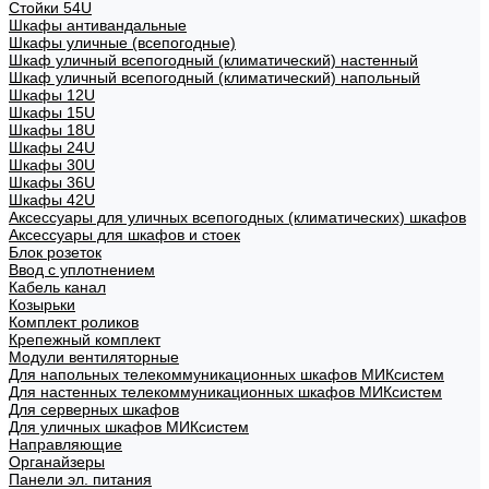
Стойки 54U
Шкафы антивандальные
Шкафы уличные (всепогодные)
Шкаф уличный всепогодный (климатический) настенный
Шкаф уличный всепогодный (климатический) напольный
Шкафы 12U
Шкафы 15U
Шкафы 18U
Шкафы 24U
Шкафы 30U
Шкафы 36U
Шкафы 42U
Аксессуары для уличных всепогодных (климатических) шкафов
Аксессуары для шкафов и стоек
Блок розеток
Ввод с уплотнением
Кабель канал
Козырьки
Комплект роликов
Крепежный комплект
Модули вентиляторные
Для напольных телекоммуникационных шкафов МИКсистем
Для настенных телекоммуникационных шкафов МИКсистем
Для серверных шкафов
Для уличных шкафов МИКсистем
Направляющие
Органайзеры
Панели эл. питания