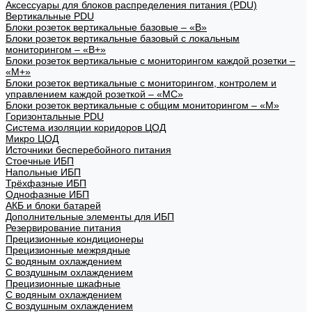
Аксессуары для блоков распределения питания (PDU)
Вертикальные PDU
Блоки розеток вертикальные базовые – «В»
Блоки розеток вертикальные базовый с локальным
мониторингом – «В+»
Блоки розеток вертикальные с мониторингом каждой розетки –
«М+»
Блоки розеток вертикальные с мониторингом, контролем и
управлением каждой розеткой – «МС»
Блоки розеток вертикальные с общим мониторингом – «М»
Горизонтальные PDU
Система изоляции коридоров ЦОД
Микро ЦОД
Источники бесперебойного питания
Стоечные ИБП
Напольные ИБП
Трёхфазные ИБП
Однофазные ИБП
АКБ и блоки батарей
Дополнительные элементы для ИБП
Резервирование питания
Прецизионные кондиционеры
Прецизионные межрядные
С водяным охлаждением
С воздушным охлаждением
Прецизионные шкафные
С водяным охлаждением
С воздушным охлаждением