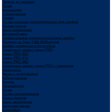
Панели эл. питания
Полки
Консольная
Стационарная
Стенки
Уголки опорные (направляющие) для шкафов
Фальш-панели
Шина заземления
Щеточный ввод
Универсальные электротехнические шкафы
Решения на базе УЭШ МИКсистем
Шкафы серверные и Колокейшн
Серверные шкафы серия PRO
Серия PRO 42U
Серия PRO 47U
Серия PRO 48U
Серверные шкафы серии PRO с ламелями
Аксессуары
Вводы с уплотнением
Кабель-каналы
Крепеж
Органайзеры
Полки
Уголки направляющие
Фальш-панели
Шины заземления
Щеточные вводы
Колокейшн