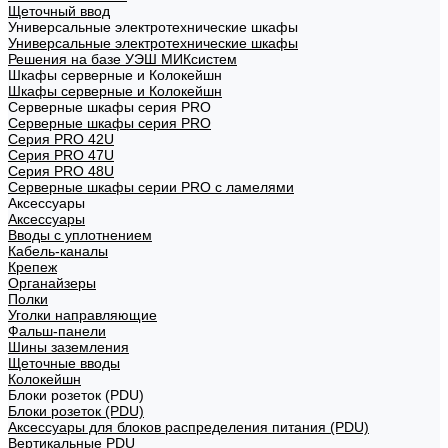
Щеточный ввод
Универсальные электротехнические шкафы
Универсальные электротехнические шкафы
Решения на базе УЭШ МИКсистем
Шкафы серверные и Колокейшн
Шкафы серверные и Колокейшн
Серверные шкафы серия PRO
Серверные шкафы серия PRO
Серия PRO 42U
Серия PRO 47U
Серия PRO 48U
Серверные шкафы серии PRO с ламелями
Аксессуары
Аксессуары
Вводы с уплотнением
Кабель-каналы
Крепеж
Органайзеры
Полки
Уголки направляющие
Фальш-панели
Шины заземления
Щеточные вводы
Колокейшн
Блоки розеток (PDU)
Блоки розеток (PDU)
Аксессуары для блоков распределения питания (PDU)
Вертикальные PDU