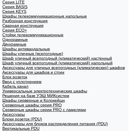
Cерия LITE
Cерия BASIS
Cерия KEYS
Шкафы телекоммуникационные напольные
Разборная конструкция
Сварная конструкция
Серия ECO+
Стойки телекоммуникационные
Однорамные
Двухрамные
Шкафы антивандальные
Шкафы уличные (всепогодные)
Шкаф уличный всепогодный (климатический) настенный
Шкаф уличный всепогодный (климатический) напольный
Аксессуары для уличных всепогодных (климатических) шкафов
Аксессуары для шкафов и стоек
Блок розеток
Ввод с уплотнением
Кабель канал
Универсальные электротехнические шкафы
Решения на базе УЭШ МИКсистем
Шкафы серверные и Колокейшн
Серверные шкафы серия PRO
Серверные шкафы серии PRO с ламелями
Аксессуары
Блоки розеток (PDU)
Аксессуары для блоков распределения питания (PDU)
Вертикальные PDU