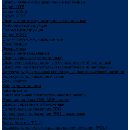
Шкафы телекоммуникационные настенные
Cерия LITE
Cерия BASIS
Cерия KEYS
Шкафы телекоммуникационные напольные
Разборная конструкция
Сварная конструкция
Серия ECO+
Стойки телекоммуникационные
Однорамные
Двухрамные
Шкафы антивандальные
Шкафы уличные (всепогодные)
Шкаф уличный всепогодный (климатический) настенный
Шкаф уличный всепогодный (климатический) напольный
Аксессуары для уличных всепогодных (климатических) шкафов
Аксессуары для шкафов и стоек
Блок розеток
Ввод с уплотнением
Кабель канал
Универсальные электротехнические шкафы
Решения на базе УЭШ МИКсистем
Шкафы серверные и Колокейшн
Серверные шкафы серия PRO
Серверные шкафы серии PRO с ламелями
Аксессуары
Блоки розеток (PDU)
Аксессуары для блоков распределения питания (PDU)