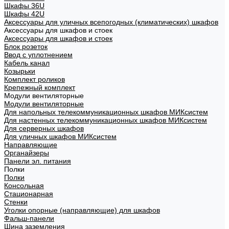
Шкафы 36U
Шкафы 42U
Аксессуары для уличных всепогодных (климатических) шкафов
Аксессуары для шкафов и стоек
Аксессуары для шкафов и стоек
Блок розеток
Ввод с уплотнением
Кабель канал
Козырьки
Комплект роликов
Крепежный комплект
Модули вентиляторные
Модули вентиляторные
Для напольных телекоммуникационных шкафов МИКсистем
Для настенных телекоммуникационных шкафов МИКсистем
Для серверных шкафов
Для уличных шкафов МИКсистем
Направляющие
Органайзеры
Панели эл. питания
Полки
Полки
Консольная
Стационарная
Стенки
Уголки опорные (направляющие) для шкафов
Фальш-панели
Шина заземления