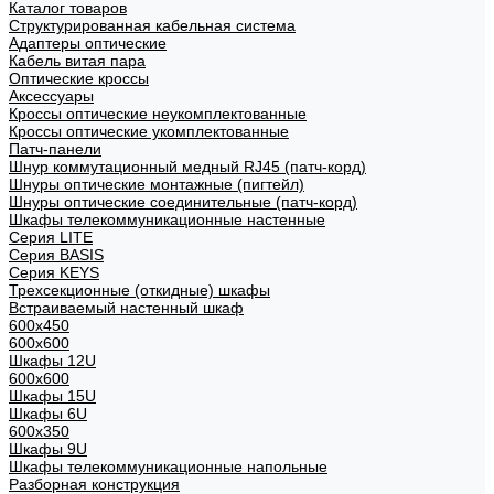
Каталог товаров
Структурированная кабельная система
Адаптеры оптические
Кабель витая пара
Оптические кроссы
Аксессуары
Кроссы оптические неукомплектованные
Кроссы оптические укомплектованные
Патч-панели
Шнур коммутационный медный RJ45 (патч-корд)
Шнуры оптические монтажные (пигтейл)
Шнуры оптические соединительные (патч-корд)
Шкафы телекоммуникационные настенные
Cерия LITE
Cерия BASIS
Cерия KEYS
Трехсекционные (откидные) шкафы
Встраиваемый настенный шкаф
600x450
600x600
Шкафы 12U
600x600
Шкафы 15U
Шкафы 6U
600x350
Шкафы 9U
Шкафы телекоммуникационные напольные
Разборная конструкция