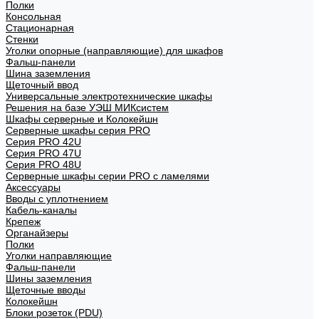
Полки
Консольная
Стационарная
Стенки
Уголки опорные (направляющие) для шкафов
Фальш-панели
Шина заземления
Щеточный ввод
Универсальные электротехнические шкафы
Решения на базе УЭШ МИКсистем
Шкафы серверные и Колокейшн
Серверные шкафы серия PRO
Серия PRO 42U
Серия PRO 47U
Серия PRO 48U
Серверные шкафы серии PRO с ламелями
Аксессуары
Вводы с уплотнением
Кабель-каналы
Крепеж
Органайзеры
Полки
Уголки направляющие
Фальш-панели
Шины заземления
Щеточные вводы
Колокейшн
Блоки розеток (PDU)