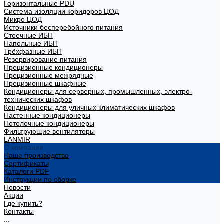
Горизонтальные PDU
Система изоляции коридоров ЦОД
Микро ЦОД
Источники бесперебойного питания
Стоечные ИБП
Напольные ИБП
Трёхфазные ИБП
Резервирование питания
Прецизионные кондиционеры
Прецизионные межрядные
Прецизионные шкафные
Кондиционеры для серверных, промышленных, электро-
технических шкафов
Кондиционеры для уличных климатических шкафов
Настенные кондиционеры
Потолочные кондиционеры
Фильтрующие вентиляторы
LANMIR
О компании
Наше производство
Сертификаты
Каталоги PDF
Инструкции по сборке
Новости
Акции
Где купить?
Контакты
...