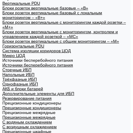
Вертикальные PDU
Блоки розеток вертикальные базовые – «В»
Блоки розеток вертикальные базовый с локальным
мониторингом – «В+»
Блоки розеток вертикальные с мониторингом каждой розетки –
«М+»
Блоки розеток вертикальные с мониторингом, контролем и
управлением каждой розеткой – «МС»
Блоки розеток вертикальные с общим мониторингом – «М»
Горизонтальные PDU
Система изоляции коридоров ЦОД
Микро ЦОД
Источники бесперебойного питания
Источники бесперебойного питания
Стоечные ИБП
Напольные ИБП
Трёхфазные ИБП
Однофазные ИБП
АКБ и блоки батарей
Дополнительные элементы для ИБП
Резервирование питания
Прецизионные кондиционеры
Прецизионные кондиционеры
Прецизионные межрядные
Прецизионные межрядные
С водяным охлаждением
С воздушным охлаждением
Прецизионные шкафные