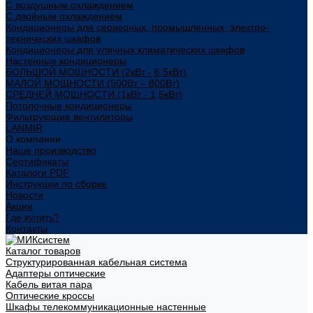
С воздушным охлаждением
С двойным охлаждением
Кондиционеры для серверных, промышленных, электро-
технических шкафов
Кондиционеры для уличных климатических шкафов
Настенные кондиционеры
БОЛЬШОЙ МОЩНОСТИ (2кВт - 6,5кВт)
МАЛОЙ МОЩНОСТИ (500Вт – 800Вт)
СРЕДНЕЙ МОЩНОСТИ (1кВт - 1,5кВт)
Потолочные кондиционеры
Фильтрующие вентиляторы
LANMIR
О компании
Наше производство
Сертификаты
Каталоги PDF
Инструкции по сборке
Новости
Акции
Где купить?
Контакты
Каталог товаров
Структурированная кабельная система
Адаптеры оптические
Кабель витая пара
Оптические кроссы
Шкафы телекоммуникационные настенные