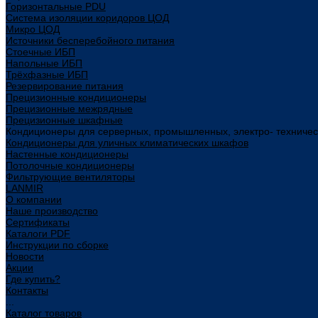
Горизонтальные PDU
Система изоляции коридоров ЦОД
Микро ЦОД
Источники бесперебойного питания
Стоечные ИБП
Напольные ИБП
Трёхфазные ИБП
Резервирование питания
Прецизионные кондиционеры
Прецизионные межрядные
Прецизионные шкафные
Кондиционеры для серверных, промышленных, электро- техниче
Кондиционеры для уличных климатических шкафов
Настенные кондиционеры
Потолочные кондиционеры
Фильтрующие вентиляторы
LANMIR
О компании
Наше производство
Сертификаты
Каталоги PDF
Инструкции по сборке
Новости
Акции
Где купить?
Контакты
...
Каталог товаров