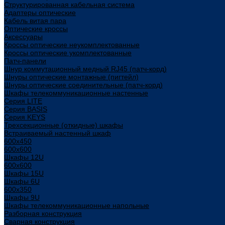
Структурированная кабельная система
Адаптеры оптические
Кабель витая пара
Оптические кроссы
Аксессуары
Кроссы оптические неукомплектованные
Кроссы оптические укомплектованные
Патч-панели
Шнур коммутационный медный RJ45 (патч-корд)
Шнуры оптические монтажные (пигтейл)
Шнуры оптические соединительные (патч-корд)
Шкафы телекоммуникационные настенные
Cерия LITE
Cерия BASIS
Cерия KEYS
Трехсекционные (откидные) шкафы
Встраиваемый настенный шкаф
600x450
600x600
Шкафы 12U
600x600
Шкафы 15U
Шкафы 6U
600x350
Шкафы 9U
Шкафы телекоммуникационные напольные
Разборная конструкция
Сварная конструкция