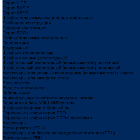
Cерия LITE
Cерия BASIS
Cерия KEYS
Шкафы телекоммуникационные напольные
Разборная конструкция
Сварная конструкция
Серия ECO+
Стойки телекоммуникационные
Однорамные
Двухрамные
Шкафы антивандальные
Шкафы уличные (всепогодные)
Шкаф уличный всепогодный (климатический) настенный
Шкаф уличный всепогодный (климатический) напольный
Аксессуары для уличных всепогодных (климатических) шкафов
Аксессуары для шкафов и стоек
Блок розеток
Ввод с уплотнением
Кабель канал
Универсальные электротехнические шкафы
Решения на базе УЭШ МИКсистем
Шкафы серверные и Колокейшн
Серверные шкафы серия PRO
Серверные шкафы серии PRO с ламелями
Аксессуары
Блоки розеток (PDU)
Аксессуары для блоков распределения питания (PDU)
Вертикальные PDU