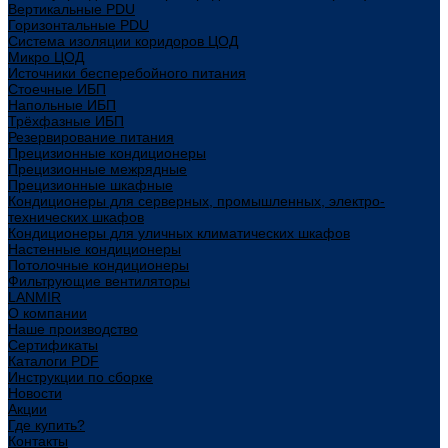
Вертикальные PDU
Горизонтальные PDU
Система изоляции коридоров ЦОД
Микро ЦОД
Источники бесперебойного питания
Стоечные ИБП
Напольные ИБП
Трёхфазные ИБП
Резервирование питания
Прецизионные кондиционеры
Прецизионные межрядные
Прецизионные шкафные
Кондиционеры для серверных, промышленных, электро-
технических шкафов
Кондиционеры для уличных климатических шкафов
Настенные кондиционеры
Потолочные кондиционеры
Фильтрующие вентиляторы
LANMIR
О компании
Наше производство
Сертификаты
Каталоги PDF
Инструкции по сборке
Новости
Акции
Где купить?
Контакты