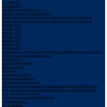
Стойки 47U
Стойки 54U
Шкафы антивандальные
Шкафы уличные (всепогодные)
Шкаф уличный всепогодный (климатический) настенный
Шкаф уличный всепогодный (климатический) напольный
Шкафы 12U
Шкафы 15U
Шкафы 18U
Шкафы 24U
Шкафы 30U
Шкафы 36U
Шкафы 42U
Аксессуары для уличных всепогодных (климатических) шкафов
Аксессуары для шкафов и стоек
Блок розеток
Ввод с уплотнением
Кабель канал
Козырьки
Комплект роликов
Крепежный комплект
Модули вентиляторные
Для напольных телекоммуникационных шкафов МИКсистем
Для настенных телекоммуникационных шкафов МИКсистем
Для серверных шкафов
Для уличных шкафов МИКсистем
Направляющие
Органайзеры