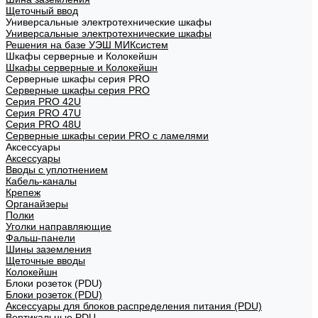
Щеточный ввод
Универсальные электротехнические шкафы
Универсальные электротехнические шкафы
Решения на базе УЭШ МИКсистем
Шкафы серверные и Колокейшн
Шкафы серверные и Колокейшн
Серверные шкафы серия PRO
Серверные шкафы серия PRO
Серия PRO 42U
Серия PRO 47U
Серия PRO 48U
Серверные шкафы серии PRO с ламелями
Аксессуары
Аксессуары
Вводы с уплотнением
Кабель-каналы
Крепеж
Органайзеры
Полки
Уголки направляющие
Фальш-панели
Шины заземления
Щеточные вводы
Колокейшн
Блоки розеток (PDU)
Блоки розеток (PDU)
Аксессуары для блоков распределения питания (PDU)
Вертикальные PDU