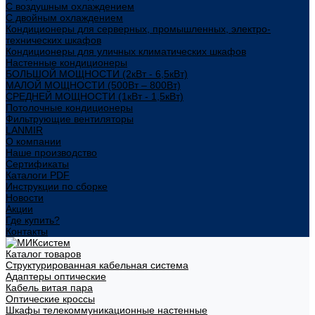
С воздушным охлаждением
С двойным охлаждением
Кондиционеры для серверных, промышленных, электро-
технических шкафов
Кондиционеры для уличных климатических шкафов
Настенные кондиционеры
БОЛЬШОЙ МОЩНОСТИ (2кВт - 6,5кВт)
МАЛОЙ МОЩНОСТИ (500Вт – 800Вт)
СРЕДНЕЙ МОЩНОСТИ (1кВт - 1,5кВт)
Потолочные кондиционеры
Фильтрующие вентиляторы
LANMIR
О компании
Наше производство
Сертификаты
Каталоги PDF
Инструкции по сборке
Новости
Акции
Где купить?
Контакты
Каталог товаров
Структурированная кабельная система
Адаптеры оптические
Кабель витая пара
Оптические кроссы
Шкафы телекоммуникационные настенные