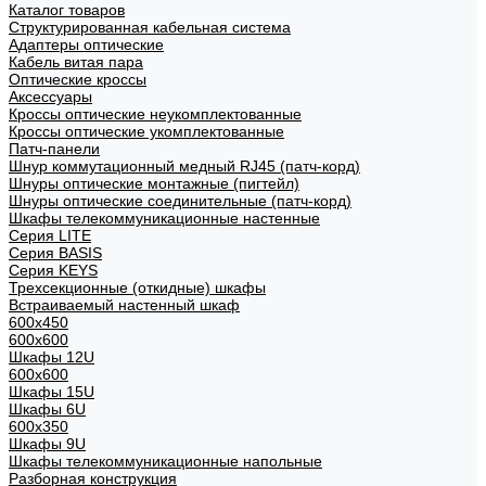
Каталог товаров
Структурированная кабельная система
Адаптеры оптические
Кабель витая пара
Оптические кроссы
Аксессуары
Кроссы оптические неукомплектованные
Кроссы оптические укомплектованные
Патч-панели
Шнур коммутационный медный RJ45 (патч-корд)
Шнуры оптические монтажные (пигтейл)
Шнуры оптические соединительные (патч-корд)
Шкафы телекоммуникационные настенные
Cерия LITE
Cерия BASIS
Cерия KEYS
Трехсекционные (откидные) шкафы
Встраиваемый настенный шкаф
600x450
600x600
Шкафы 12U
600x600
Шкафы 15U
Шкафы 6U
600x350
Шкафы 9U
Шкафы телекоммуникационные напольные
Разборная конструкция