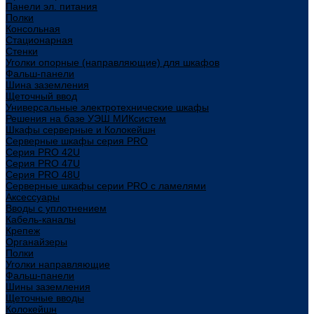
Панели эл. питания
Полки
Консольная
Стационарная
Стенки
Уголки опорные (направляющие) для шкафов
Фальш-панели
Шина заземления
Щеточный ввод
Универсальные электротехнические шкафы
Решения на базе УЭШ МИКсистем
Шкафы серверные и Колокейшн
Серверные шкафы серия PRO
Серия PRO 42U
Серия PRO 47U
Серия PRO 48U
Серверные шкафы серии PRO с ламелями
Аксессуары
Вводы с уплотнением
Кабель-каналы
Крепеж
Органайзеры
Полки
Уголки направляющие
Фальш-панели
Шины заземления
Щеточные вводы
Колокейшн