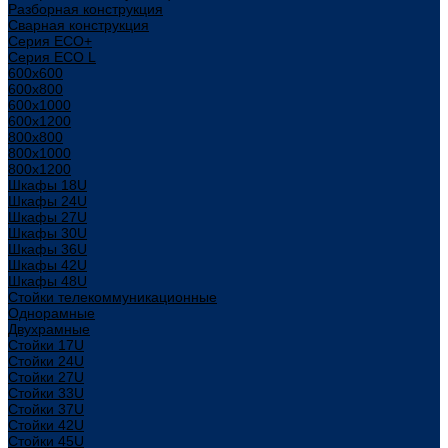
Разборная конструкция
Сварная конструкция
Серия ECO+
Серия ECO L
600x600
600x800
600х1000
600х1200
800x800
800х1000
800х1200
Шкафы 18U
Шкафы 24U
Шкафы 27U
Шкафы 30U
Шкафы 36U
Шкафы 42U
Шкафы 48U
Стойки телекоммуникационные
Однорамные
Двухрамные
Стойки 17U
Стойки 24U
Стойки 27U
Стойки 33U
Стойки 37U
Стойки 42U
Стойки 45U