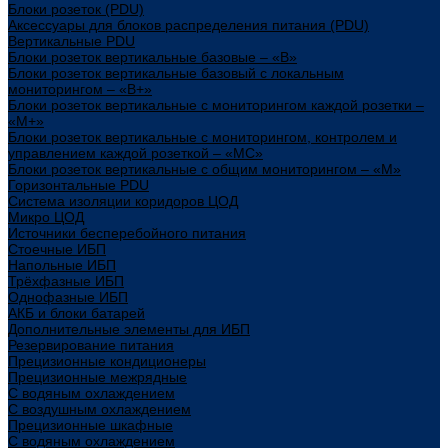
Блоки розеток (PDU)
Аксессуары для блоков распределения питания (PDU)
Вертикальные PDU
Блоки розеток вертикальные базовые – «В»
Блоки розеток вертикальные базовый с локальным
мониторингом – «В+»
Блоки розеток вертикальные с мониторингом каждой розетки –
«М+»
Блоки розеток вертикальные с мониторингом, контролем и
управлением каждой розеткой – «МС»
Блоки розеток вертикальные с общим мониторингом – «М»
Горизонтальные PDU
Система изоляции коридоров ЦОД
Микро ЦОД
Источники бесперебойного питания
Стоечные ИБП
Напольные ИБП
Трёхфазные ИБП
Однофазные ИБП
АКБ и блоки батарей
Дополнительные элементы для ИБП
Резервирование питания
Прецизионные кондиционеры
Прецизионные межрядные
С водяным охлаждением
С воздушным охлаждением
Прецизионные шкафные
С водяным охлаждением