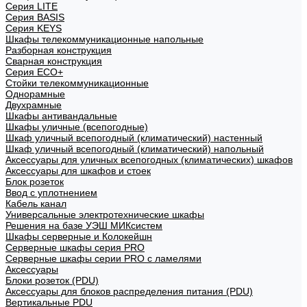
Cерия LITE
Cерия BASIS
Cерия KEYS
Шкафы телекоммуникационные напольные
Разборная конструкция
Сварная конструкция
Серия ECO+
Стойки телекоммуникационные
Однорамные
Двухрамные
Шкафы антивандальные
Шкафы уличные (всепогодные)
Шкаф уличный всепогодный (климатический) настенный
Шкаф уличный всепогодный (климатический) напольный
Аксессуары для уличных всепогодных (климатических) шкафов
Аксессуары для шкафов и стоек
Блок розеток
Ввод с уплотнением
Кабель канал
Универсальные электротехнические шкафы
Решения на базе УЭШ МИКсистем
Шкафы серверные и Колокейшн
Серверные шкафы серия PRO
Серверные шкафы серии PRO с ламелями
Аксессуары
Блоки розеток (PDU)
Аксессуары для блоков распределения питания (PDU)
Вертикальные PDU