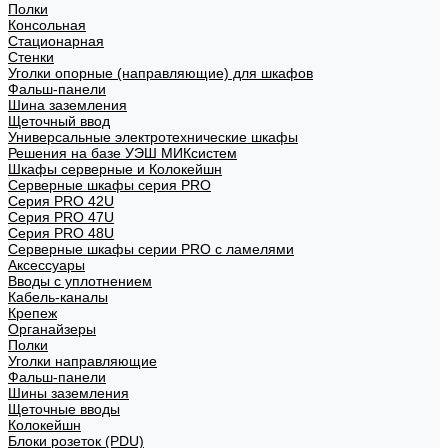
Полки
Консольная
Стационарная
Стенки
Уголки опорные (направляющие) для шкафов
Фальш-панели
Шина заземления
Щеточный ввод
Универсальные электротехнические шкафы
Решения на базе УЭШ МИКсистем
Шкафы серверные и Колокейшн
Серверные шкафы серия PRO
Серия PRO 42U
Серия PRO 47U
Серия PRO 48U
Серверные шкафы серии PRO с ламелями
Аксессуары
Вводы с уплотнением
Кабель-каналы
Крепеж
Органайзеры
Полки
Уголки направляющие
Фальш-панели
Шины заземления
Щеточные вводы
Колокейшн
Блоки розеток (PDU)