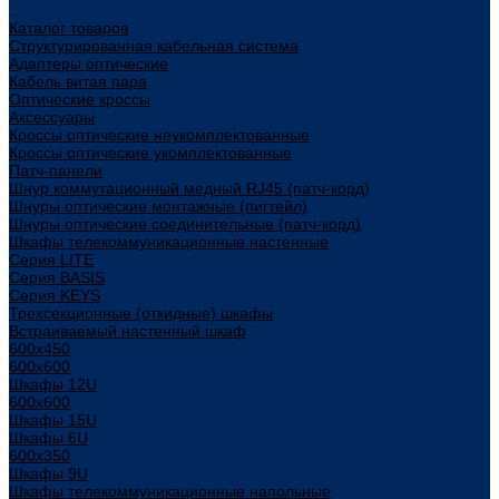
...
Каталог товаров
Структурированная кабельная система
Адаптеры оптические
Кабель витая пара
Оптические кроссы
Аксессуары
Кроссы оптические неукомплектованные
Кроссы оптические укомплектованные
Патч-панели
Шнур коммутационный медный RJ45 (патч-корд)
Шнуры оптические монтажные (пигтейл)
Шнуры оптические соединительные (патч-корд)
Шкафы телекоммуникационные настенные
Cерия LITE
Cерия BASIS
Cерия KEYS
Трехсекционные (откидные) шкафы
Встраиваемый настенный шкаф
600x450
600x600
Шкафы 12U
600x600
Шкафы 15U
Шкафы 6U
600x350
Шкафы 9U
Шкафы телекоммуникационные напольные