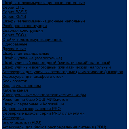
Шкафы телекоммуникационные настенные
Cерия LITE
Cерия BASIS
Cерия KEYS
Шкафы телекоммуникационные напольные
Разборная конструкция
Сварная конструкция
Серия ECO+
Стойки телекоммуникационные
Однорамные
Двухрамные
Шкафы антивандальные
Шкафы уличные (всепогодные)
Шкаф уличный всепогодный (климатический) настенный
Шкаф уличный всепогодный (климатический) напольный
Аксессуары для уличных всепогодных (климатических) шкафов
Аксессуары для шкафов и стоек
Блок розеток
Ввод с уплотнением
Кабель канал
Универсальные электротехнические шкафы
Решения на базе УЭШ МИКсистем
Шкафы серверные и Колокейшн
Серверные шкафы серия PRO
Серверные шкафы серии PRO с ламелями
Аксессуары
Блоки розеток (PDU)
Аксессуары для блоков распределения питания (PDU)