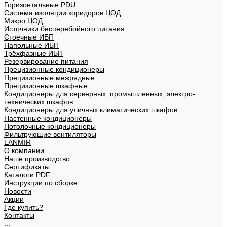
Горизонтальные PDU
Система изоляции коридоров ЦОД
Микро ЦОД
Источники бесперебойного питания
Стоечные ИБП
Напольные ИБП
Трёхфазные ИБП
Резервирование питания
Прецизионные кондиционеры
Прецизионные межрядные
Прецизионные шкафные
Кондиционеры для серверных, промышленных, электро-
технических шкафов
Кондиционеры для уличных климатических шкафов
Настенные кондиционеры
Потолочные кондиционеры
Фильтрующие вентиляторы
LANMIR
О компании
Наше производство
Сертификаты
Каталоги PDF
Инструкции по сборке
Новости
Акции
Где купить?
Контакты
...