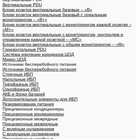
Вертикальные PDU
Блоки розеток вертикальные базовые – «В»
Блоки розеток вертикальные базовый с локальным
мониторингом – «В+»
Блоки розеток вертикальные с мониторингом каждой розетки –
«М+»
Блоки розеток вертикальные с мониторингом, контролем и
управлением каждой розеткой – «МС»
Блоки розеток вертикальные с общим мониторингом – «М»
Горизонтальные PDU
Система изоляции коридоров ЦОД
Микро ЦОД
Источники бесперебойного питания
Источники бесперебойного питания
Стоечные ИБП
Напольные ИБП
Трёхфазные ИБП
Однофазные ИБП
АКБ и блоки батарей
Дополнительные элементы для ИБП
Резервирование питания
Прецизионные кондиционеры
Прецизионные кондиционеры
Прецизионные межрядные
Прецизионные межрядные
С водяным охлаждением
С воздушным охлаждением
Прецизионные шкафные