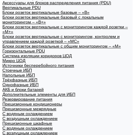
Аксессуары для блоков распределения питания (PDU)
Вертикальные PDU
Блоки розеток вертикальные базовые – «В»
Блоки розеток вертикальные базовый с локальным
мониторингом – «В+»
Блоки розеток вертикальные с мониторингом каждой розетки –
«М+»
Блоки розеток вертикальные с мониторингом, контролем и
управлением каждой розеткой – «МС»
Блоки розеток вертикальные с общим мониторингом – «М»
Горизонтальные PDU
Система изоляции коридоров ЦОД
Микро ЦОД
Источники бесперебойного питания
Стоечные ИБП
Напольные ИБП
Трёхфазные ИБП
Однофазные ИБП
АКБ и блоки батарей
Дополнительные элементы для ИБП
Резервирование питания
Прецизионные кондиционеры
Прецизионные межрядные
С водяным охлаждением
С воздушным охлаждением
Прецизионные шкафные
С водяным охлаждением
С воздушным охлаждением