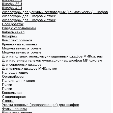
Шкафы 36U
Шкафы 42U
Аксессуары для уличных всепогодных (климатических) шкафов
Аксессуары для шкафов и стоек
Аксессуары для шкафов и стоек
Блок розеток
Ввод с уплотнением
Кабель канал
Козырьки
Комплект роликов
Крепежный комплект
Модули вентиляторные
Модули вентиляторные
Для напольных телекоммуникационных шкафов МИКсистем
Для настенных телекоммуникационных шкафов МИКсистем
Для серверных шкафов
Для уличных шкафов МИКсистем
Направляющие
Органайзеры
Панели эл. питания
Полки
Полки
Консольная
Стационарная
Стенки
Уголки опорные (направляющие) для шкафов
Фальш-панели
Шина заземления