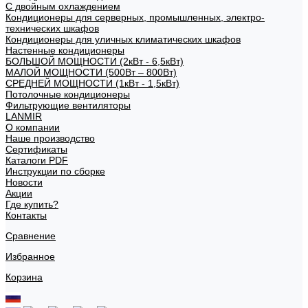
С двойным охлаждением
Кондиционеры для серверных, промышленных, электро-
технических шкафов
Кондиционеры для уличных климатических шкафов
Настенные кондиционеры
БОЛЬШОЙ МОЩНОСТИ (2кВт - 6,5кВт)
МАЛОЙ МОЩНОСТИ (500Вт – 800Вт)
СРЕДНЕЙ МОЩНОСТИ (1кВт - 1,5кВт)
Потолочные кондиционеры
Фильтрующие вентиляторы
LANMIR
О компании
Наше производство
Сертификаты
Каталоги PDF
Инструкции по сборке
Новости
Акции
Где купить?
Контакты
Сравнение
Избранное
Корзина