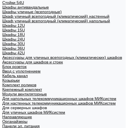
Стойки 54U
Шкафы антивандальные
Шкафы уличные (всепогодные)
Шкаф уличный всепогодный (климатический) настенный
Шкаф уличный всепогодный (климатический) напольный
Шкафы 12U
Шкафы 15U
Шкафы 18U
Шкафы 24U
Шкафы 30U
Шкафы 36U
Шкафы 42U
Аксессуары для уличных всепогодных (климатических) шкафов
Аксессуары для шкафов и стоек
Блок розеток
Ввод с уплотнением
Кабель канал
Козырьки
Комплект роликов
Крепежный комплект
Модули вентиляторные
Для напольных телекоммуникационных шкафов МИКсистем
Для настенных телекоммуникационных шкафов МИКсистем
Для серверных шкафов
Для уличных шкафов МИКсистем
Направляющие
Органайзеры
Панели эл. питания