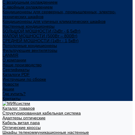
С воздушным охлаждением
С двойным охлаждением
Кондиционеры для серверных, промышленных, электро-
технических шкафов
Кондиционеры для уличных климатических шкафов
Настенные кондиционеры
БОЛЬШОЙ МОЩНОСТИ (2кВт - 6,5кВт)
МАЛОЙ МОЩНОСТИ (500Вт – 800Вт)
СРЕДНЕЙ МОЩНОСТИ (1кВт - 1,5кВт)
Потолочные кондиционеры
Фильтрующие вентиляторы
LANMIR
О компании
Наше производство
Сертификаты
Каталоги PDF
Инструкции по сборке
Новости
Акции
Где купить?
Контакты
Каталог товаров
Структурированная кабельная система
Адаптеры оптические
Кабель витая пара
Оптические кроссы
Шкафы телекоммуникационные настенные