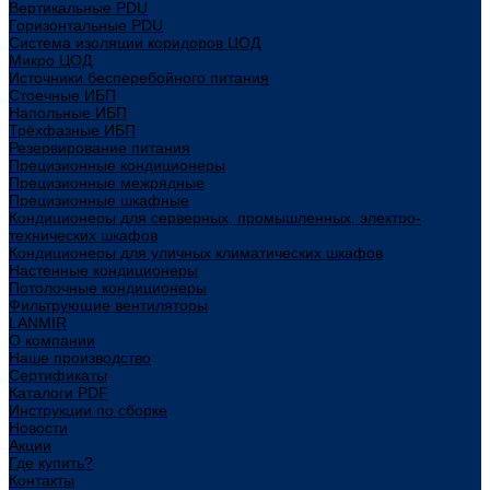
Вертикальные PDU
Горизонтальные PDU
Система изоляции коридоров ЦОД
Микро ЦОД
Источники бесперебойного питания
Стоечные ИБП
Напольные ИБП
Трёхфазные ИБП
Резервирование питания
Прецизионные кондиционеры
Прецизионные межрядные
Прецизионные шкафные
Кондиционеры для серверных, промышленных, электро-
технических шкафов
Кондиционеры для уличных климатических шкафов
Настенные кондиционеры
Потолочные кондиционеры
Фильтрующие вентиляторы
LANMIR
О компании
Наше производство
Сертификаты
Каталоги PDF
Инструкции по сборке
Новости
Акции
Где купить?
Контакты