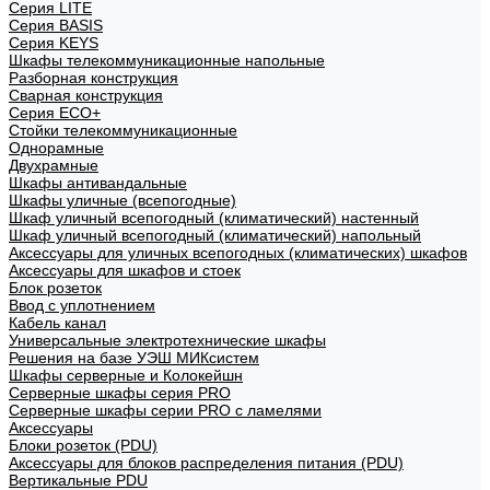
Cерия LITE
Cерия BASIS
Cерия KEYS
Шкафы телекоммуникационные напольные
Разборная конструкция
Сварная конструкция
Серия ECO+
Стойки телекоммуникационные
Однорамные
Двухрамные
Шкафы антивандальные
Шкафы уличные (всепогодные)
Шкаф уличный всепогодный (климатический) настенный
Шкаф уличный всепогодный (климатический) напольный
Аксессуары для уличных всепогодных (климатических) шкафов
Аксессуары для шкафов и стоек
Блок розеток
Ввод с уплотнением
Кабель канал
Универсальные электротехнические шкафы
Решения на базе УЭШ МИКсистем
Шкафы серверные и Колокейшн
Серверные шкафы серия PRO
Серверные шкафы серии PRO с ламелями
Аксессуары
Блоки розеток (PDU)
Аксессуары для блоков распределения питания (PDU)
Вертикальные PDU