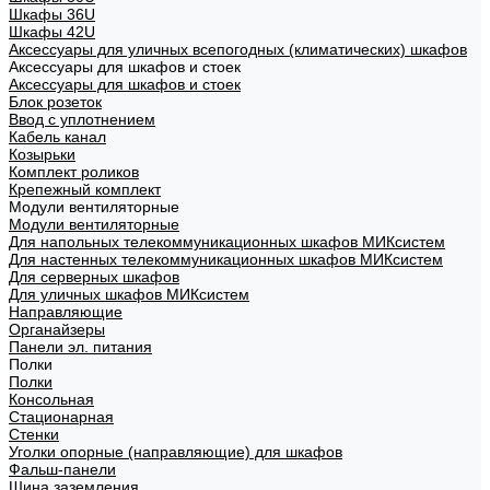
Шкафы 36U
Шкафы 42U
Аксессуары для уличных всепогодных (климатических) шкафов
Аксессуары для шкафов и стоек
Аксессуары для шкафов и стоек
Блок розеток
Ввод с уплотнением
Кабель канал
Козырьки
Комплект роликов
Крепежный комплект
Модули вентиляторные
Модули вентиляторные
Для напольных телекоммуникационных шкафов МИКсистем
Для настенных телекоммуникационных шкафов МИКсистем
Для серверных шкафов
Для уличных шкафов МИКсистем
Направляющие
Органайзеры
Панели эл. питания
Полки
Полки
Консольная
Стационарная
Стенки
Уголки опорные (направляющие) для шкафов
Фальш-панели
Шина заземления