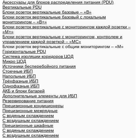
Аксессуары для блоков распределения питания (PDU)
Вертикальные PDU
Блоки розеток вертикальные базовые – «В»
Блоки розеток вертикальные базовый с локальным
мониторингом – «В+»
Блоки розеток вертикальные с мониторингом каждой розетки –
«М+»
Блоки розеток вертикальные с мониторингом, контролем и
управлением каждой розеткой – «МС»
Блоки розеток вертикальные с общим мониторингом – «М»
Горизонтальные PDU
Система изоляции коридоров ЦОД
Микро ЦОД
Источники бесперебойного питания
Стоечные ИБП
Напольные ИБП
Трёхфазные ИБП
Однофазные ИБП
АКБ и блоки батарей
Дополнительные элементы для ИБП
Резервирование питания
Прецизионные кондиционеры
Прецизионные межрядные
С водяным охлаждением
С воздушным охлаждением
Прецизионные шкафные
С водяным охлаждением
С воздушным охлаждением