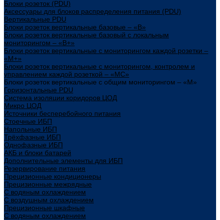
Блоки розеток (PDU)
Аксессуары для блоков распределения питания (PDU)
Вертикальные PDU
Блоки розеток вертикальные базовые – «В»
Блоки розеток вертикальные базовый с локальным
мониторингом – «В+»
Блоки розеток вертикальные с мониторингом каждой розетки –
«М+»
Блоки розеток вертикальные с мониторингом, контролем и
управлением каждой розеткой – «МС»
Блоки розеток вертикальные с общим мониторингом – «М»
Горизонтальные PDU
Система изоляции коридоров ЦОД
Микро ЦОД
Источники бесперебойного питания
Стоечные ИБП
Напольные ИБП
Трёхфазные ИБП
Однофазные ИБП
АКБ и блоки батарей
Дополнительные элементы для ИБП
Резервирование питания
Прецизионные кондиционеры
Прецизионные межрядные
С водяным охлаждением
С воздушным охлаждением
Прецизионные шкафные
С водяным охлаждением