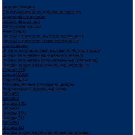
...
Каталог товаров
Структурированная кабельная система
Адаптеры оптические
Кабель витая пара
Оптические кроссы
Аксессуары
Кроссы оптические неукомплектованные
Кроссы оптические укомплектованные
Патч-панели
Шнур коммутационный медный RJ45 (патч-корд)
Шнуры оптические монтажные (пигтейл)
Шнуры оптические соединительные (патч-корд)
Шкафы телекоммуникационные настенные
Cерия LITE
Cерия BASIS
Cерия KEYS
Трехсекционные (откидные) шкафы
Встраиваемый настенный шкаф
600x450
600x600
Шкафы 12U
600x600
Шкафы 15U
Шкафы 6U
600x350
Шкафы 9U
Шкафы телекоммуникационные напольные