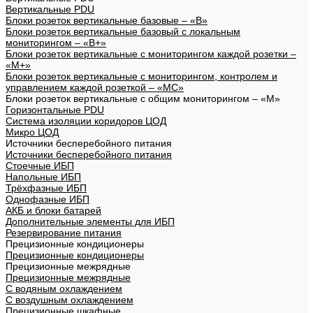
Вертикальные PDU
Блоки розеток вертикальные базовые – «В»
Блоки розеток вертикальные базовый с локальным
мониторингом – «В+»
Блоки розеток вертикальные с мониторингом каждой розетки –
«М+»
Блоки розеток вертикальные с мониторингом, контролем и
управлением каждой розеткой – «МС»
Блоки розеток вертикальные с общим мониторингом – «М»
Горизонтальные PDU
Система изоляции коридоров ЦОД
Микро ЦОД
Источники бесперебойного питания
Источники бесперебойного питания
Стоечные ИБП
Напольные ИБП
Трёхфазные ИБП
Однофазные ИБП
АКБ и блоки батарей
Дополнительные элементы для ИБП
Резервирование питания
Прецизионные кондиционеры
Прецизионные кондиционеры
Прецизионные межрядные
Прецизионные межрядные
С водяным охлаждением
С воздушным охлаждением
Прецизионные шкафные