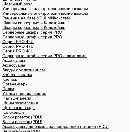
Щеточный ввод
Универсальные электротехнические шкафы
Универсальные электротехнические шкафы
Решения на базе УЭШ МИКсистем
Шкафы серверные и Колокейшн
Шкафы серверные и Колокейшн
Серверные шкафы серия PRO
Серверные шкафы серия PRO
Серия PRO 42U
Серия PRO 47U
Серия PRO 48U
Серверные шкафы серии PRO с ламелями
Аксессуары
Аксессуары
Вводы с уплотнением
Кабель-каналы
Крепеж
Органайзеры
Полки
Уголки направляющие
Фальш-панели
Шины заземления
Щеточные вводы
Колокейшн
Блоки розеток (PDU)
Блоки розеток (PDU)
Аксессуары для блоков распределения питания (PDU)
Вертикальные PDU