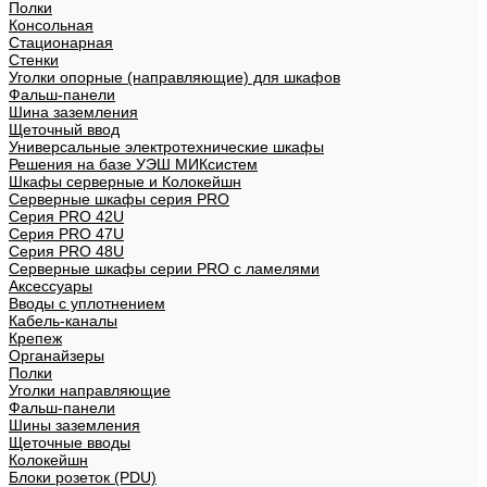
Полки
Консольная
Стационарная
Стенки
Уголки опорные (направляющие) для шкафов
Фальш-панели
Шина заземления
Щеточный ввод
Универсальные электротехнические шкафы
Решения на базе УЭШ МИКсистем
Шкафы серверные и Колокейшн
Серверные шкафы серия PRO
Серия PRO 42U
Серия PRO 47U
Серия PRO 48U
Серверные шкафы серии PRO с ламелями
Аксессуары
Вводы с уплотнением
Кабель-каналы
Крепеж
Органайзеры
Полки
Уголки направляющие
Фальш-панели
Шины заземления
Щеточные вводы
Колокейшн
Блоки розеток (PDU)