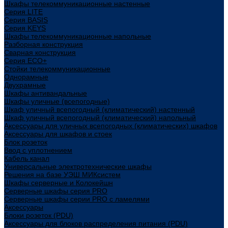
Шкафы телекоммуникационные настенные
Cерия LITE
Cерия BASIS
Cерия KEYS
Шкафы телекоммуникационные напольные
Разборная конструкция
Сварная конструкция
Серия ECO+
Стойки телекоммуникационные
Однорамные
Двухрамные
Шкафы антивандальные
Шкафы уличные (всепогодные)
Шкаф уличный всепогодный (климатический) настенный
Шкаф уличный всепогодный (климатический) напольный
Аксессуары для уличных всепогодных (климатических) шкафов
Аксессуары для шкафов и стоек
Блок розеток
Ввод с уплотнением
Кабель канал
Универсальные электротехнические шкафы
Решения на базе УЭШ МИКсистем
Шкафы серверные и Колокейшн
Серверные шкафы серия PRO
Серверные шкафы серии PRO с ламелями
Аксессуары
Блоки розеток (PDU)
Аксессуары для блоков распределения питания (PDU)