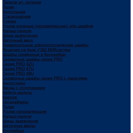
Панели эл. питания
Полки
Консольная
Стационарная
Стенки
Уголки опорные (направляющие) для шкафов
Фальш-панели
Шина заземления
Щеточный ввод
Универсальные электротехнические шкафы
Решения на базе УЭШ МИКсистем
Шкафы серверные и Колокейшн
Серверные шкафы серия PRO
Серия PRO 42U
Серия PRO 47U
Серия PRO 48U
Серверные шкафы серии PRO с ламелями
Аксессуары
Вводы с уплотнением
Кабель-каналы
Крепеж
Органайзеры
Полки
Уголки направляющие
Фальш-панели
Шины заземления
Щеточные вводы
Колокейшн