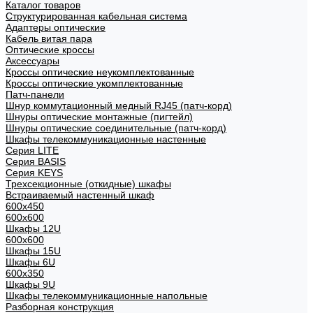
Каталог товаров
Структурированная кабельная система
Адаптеры оптические
Кабель витая пара
Оптические кроссы
Аксессуары
Кроссы оптические неукомплектованные
Кроссы оптические укомплектованные
Патч-панели
Шнур коммутационный медный RJ45 (патч-корд)
Шнуры оптические монтажные (пигтейл)
Шнуры оптические соединительные (патч-корд)
Шкафы телекоммуникационные настенные
Cерия LITE
Cерия BASIS
Cерия KEYS
Трехсекционные (откидные) шкафы
Встраиваемый настенный шкаф
600x450
600x600
Шкафы 12U
600x600
Шкафы 15U
Шкафы 6U
600x350
Шкафы 9U
Шкафы телекоммуникационные напольные
Разборная конструкция