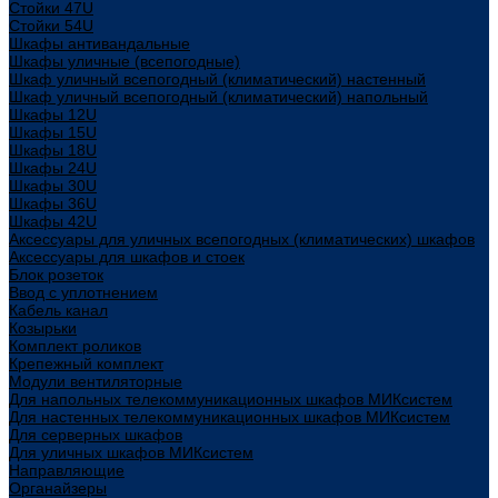
Стойки 47U
Стойки 54U
Шкафы антивандальные
Шкафы уличные (всепогодные)
Шкаф уличный всепогодный (климатический) настенный
Шкаф уличный всепогодный (климатический) напольный
Шкафы 12U
Шкафы 15U
Шкафы 18U
Шкафы 24U
Шкафы 30U
Шкафы 36U
Шкафы 42U
Аксессуары для уличных всепогодных (климатических) шкафов
Аксессуары для шкафов и стоек
Блок розеток
Ввод с уплотнением
Кабель канал
Козырьки
Комплект роликов
Крепежный комплект
Модули вентиляторные
Для напольных телекоммуникационных шкафов МИКсистем
Для настенных телекоммуникационных шкафов МИКсистем
Для серверных шкафов
Для уличных шкафов МИКсистем
Направляющие
Органайзеры