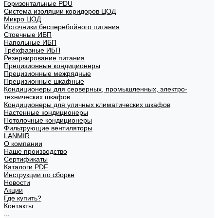
Горизонтальные PDU
Система изоляции коридоров ЦОД
Микро ЦОД
Источники бесперебойного питания
Стоечные ИБП
Напольные ИБП
Трёхфазные ИБП
Резервирование питания
Прецизионные кондиционеры
Прецизионные межрядные
Прецизионные шкафные
Кондиционеры для серверных, промышленных, электро-
технических шкафов
Кондиционеры для уличных климатических шкафов
Настенные кондиционеры
Потолочные кондиционеры
Фильтрующие вентиляторы
LANMIR
О компании
Наше производство
Сертификаты
Каталоги PDF
Инструкции по сборке
Новости
Акции
Где купить?
Контакты
...