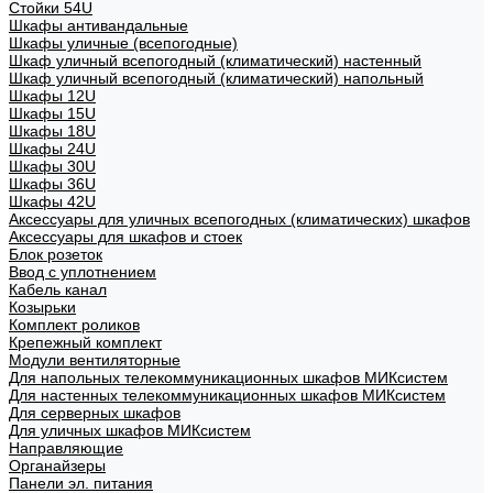
Стойки 54U
Шкафы антивандальные
Шкафы уличные (всепогодные)
Шкаф уличный всепогодный (климатический) настенный
Шкаф уличный всепогодный (климатический) напольный
Шкафы 12U
Шкафы 15U
Шкафы 18U
Шкафы 24U
Шкафы 30U
Шкафы 36U
Шкафы 42U
Аксессуары для уличных всепогодных (климатических) шкафов
Аксессуары для шкафов и стоек
Блок розеток
Ввод с уплотнением
Кабель канал
Козырьки
Комплект роликов
Крепежный комплект
Модули вентиляторные
Для напольных телекоммуникационных шкафов МИКсистем
Для настенных телекоммуникационных шкафов МИКсистем
Для серверных шкафов
Для уличных шкафов МИКсистем
Направляющие
Органайзеры
Панели эл. питания