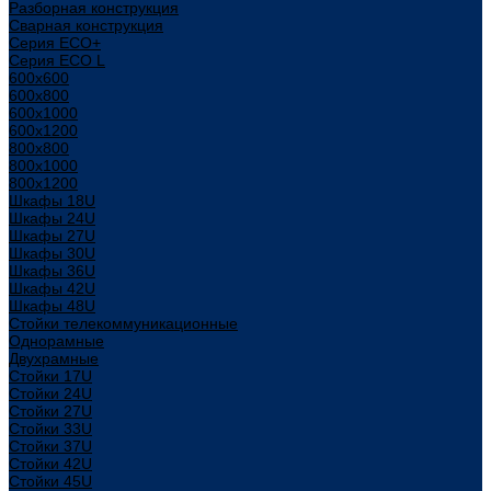
Разборная конструкция
Сварная конструкция
Серия ECO+
Серия ECO L
600x600
600x800
600х1000
600х1200
800x800
800х1000
800х1200
Шкафы 18U
Шкафы 24U
Шкафы 27U
Шкафы 30U
Шкафы 36U
Шкафы 42U
Шкафы 48U
Стойки телекоммуникационные
Однорамные
Двухрамные
Стойки 17U
Стойки 24U
Стойки 27U
Стойки 33U
Стойки 37U
Стойки 42U
Стойки 45U