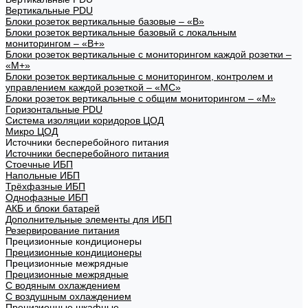
Вертикальные PDU
Блоки розеток вертикальные базовые – «В»
Блоки розеток вертикальные базовый с локальным
мониторингом – «В+»
Блоки розеток вертикальные с мониторингом каждой розетки –
«М+»
Блоки розеток вертикальные с мониторингом, контролем и
управлением каждой розеткой – «МС»
Блоки розеток вертикальные с общим мониторингом – «М»
Горизонтальные PDU
Система изоляции коридоров ЦОД
Микро ЦОД
Источники бесперебойного питания
Источники бесперебойного питания
Стоечные ИБП
Напольные ИБП
Трёхфазные ИБП
Однофазные ИБП
АКБ и блоки батарей
Дополнительные элементы для ИБП
Резервирование питания
Прецизионные кондиционеры
Прецизионные кондиционеры
Прецизионные межрядные
Прецизионные межрядные
С водяным охлаждением
С воздушным охлаждением
Прецизионные шкафные