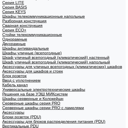
Cерия LITE
Cерия BASIS
Cерия KEYS
Шкафы телекоммуникационные напольные
Разборная конструкция
Сварная конструкция
Серия ECO+
Стойки телекоммуникационные
Однорамные
Двухрамные
Шкафы антивандальные
Шкафы уличные (всепогодные)
Шкаф уличный всепогодный (климатический) настенный
Шкаф уличный всепогодный (климатический) напольный
Аксессуары для уличных всепогодных (климатических) шкафов
Аксессуары для шкафов и стоек
Блок розеток
Ввод с уплотнением
Кабель канал
Универсальные электротехнические шкафы
Решения на базе УЭШ МИКсистем
Шкафы серверные и Колокейшн
Серверные шкафы серия PRO
Серверные шкафы серии PRO с ламелями
Аксессуары
Блоки розеток (PDU)
Аксессуары для блоков распределения питания (PDU)
Вертикальные PDU