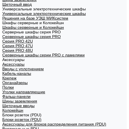
Щеточный ввод
Универсальные электротехнические шкафы
Универсальные электротехнические шкафы
Решения на базе УЭШ МИКсистем
Шкафы серверные и Колокейшн
Шкафы серверные и Колокейшн
Серверные шкафы серия PRO
Серверные шкафы серия PRO
Серия PRO 42U
Серия PRO 47U
Серия PRO 48U
Серверные шкафы серии PRO с ламелями
Аксессуары
Аксессуары
Вводы с уплотнением
Кабель-каналы
Крепеж
Органайзеры
Полки
Уголки направляющие
Фальш-панели
Шины заземления
Щеточные вводы
Колокейшн
Блоки розеток (PDU)
Блоки розеток (PDU)
Аксессуары для блоков распределения питания (PDU)
Вертикальные PDU