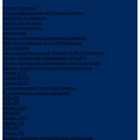
...
Каталог товаров
Структурированная кабельная система
Адаптеры оптические
Кабель витая пара
Оптические кроссы
Аксессуары
Кроссы оптические неукомплектованные
Кроссы оптические укомплектованные
Патч-панели
Шнур коммутационный медный RJ45 (патч-корд)
Шнуры оптические монтажные (пигтейл)
Шнуры оптические соединительные (патч-корд)
Шкафы телекоммуникационные настенные
Cерия LITE
Cерия BASIS
Cерия KEYS
Трехсекционные (откидные) шкафы
Встраиваемый настенный шкаф
600x450
600x600
Шкафы 12U
600x600
Шкафы 15U
Шкафы 6U
600x350
Шкафы 9U
Шкафы телекоммуникационные напольные