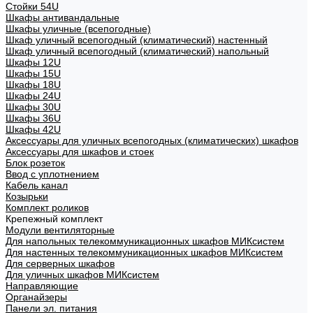
Стойки 54U
Шкафы антивандальные
Шкафы уличные (всепогодные)
Шкаф уличный всепогодный (климатический) настенный
Шкаф уличный всепогодный (климатический) напольный
Шкафы 12U
Шкафы 15U
Шкафы 18U
Шкафы 24U
Шкафы 30U
Шкафы 36U
Шкафы 42U
Аксессуары для уличных всепогодных (климатических) шкафов
Аксессуары для шкафов и стоек
Блок розеток
Ввод с уплотнением
Кабель канал
Козырьки
Комплект роликов
Крепежный комплект
Модули вентиляторные
Для напольных телекоммуникационных шкафов МИКсистем
Для настенных телекоммуникационных шкафов МИКсистем
Для серверных шкафов
Для уличных шкафов МИКсистем
Направляющие
Органайзеры
Панели эл. питания