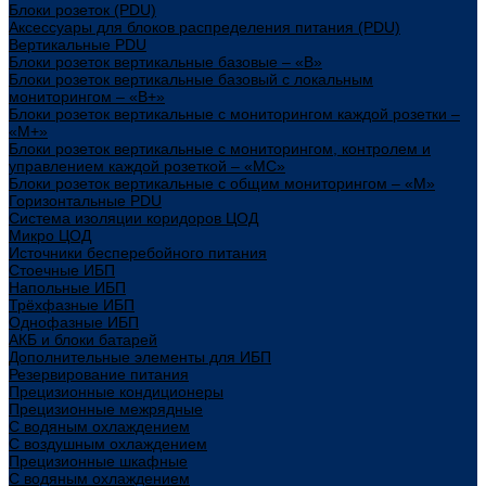
Блоки розеток (PDU)
Аксессуары для блоков распределения питания (PDU)
Вертикальные PDU
Блоки розеток вертикальные базовые – «В»
Блоки розеток вертикальные базовый с локальным
мониторингом – «В+»
Блоки розеток вертикальные с мониторингом каждой розетки –
«М+»
Блоки розеток вертикальные с мониторингом, контролем и
управлением каждой розеткой – «МС»
Блоки розеток вертикальные с общим мониторингом – «М»
Горизонтальные PDU
Система изоляции коридоров ЦОД
Микро ЦОД
Источники бесперебойного питания
Стоечные ИБП
Напольные ИБП
Трёхфазные ИБП
Однофазные ИБП
АКБ и блоки батарей
Дополнительные элементы для ИБП
Резервирование питания
Прецизионные кондиционеры
Прецизионные межрядные
С водяным охлаждением
С воздушным охлаждением
Прецизионные шкафные
С водяным охлаждением