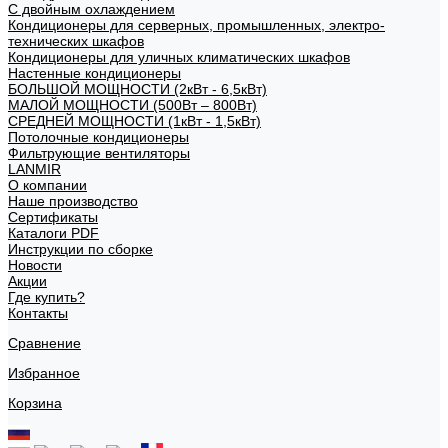
С двойным охлаждением
Кондиционеры для серверных, промышленных, электро-
технических шкафов
Кондиционеры для уличных климатических шкафов
Настенные кондиционеры
БОЛЬШОЙ МОЩНОСТИ (2кВт - 6,5кВт)
МАЛОЙ МОЩНОСТИ (500Вт – 800Вт)
СРЕДНЕЙ МОЩНОСТИ (1кВт - 1,5кВт)
Потолочные кондиционеры
Фильтрующие вентиляторы
LANMIR
О компании
Наше производство
Сертификаты
Каталоги PDF
Инструкции по сборке
Новости
Акции
Где купить?
Контакты
Сравнение
Избранное
Корзина