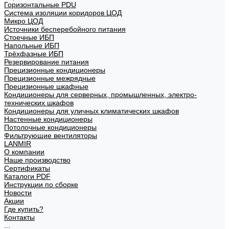
Горизонтальные PDU
Система изоляции коридоров ЦОД
Микро ЦОД
Источники бесперебойного питания
Стоечные ИБП
Напольные ИБП
Трёхфазные ИБП
Резервирование питания
Прецизионные кондиционеры
Прецизионные межрядные
Прецизионные шкафные
Кондиционеры для серверных, промышленных, электро-
технических шкафов
Кондиционеры для уличных климатических шкафов
Настенные кондиционеры
Потолочные кондиционеры
Фильтрующие вентиляторы
LANMIR
О компании
Наше производство
Сертификаты
Каталоги PDF
Инструкции по сборке
Новости
Акции
Где купить?
Контакты
...