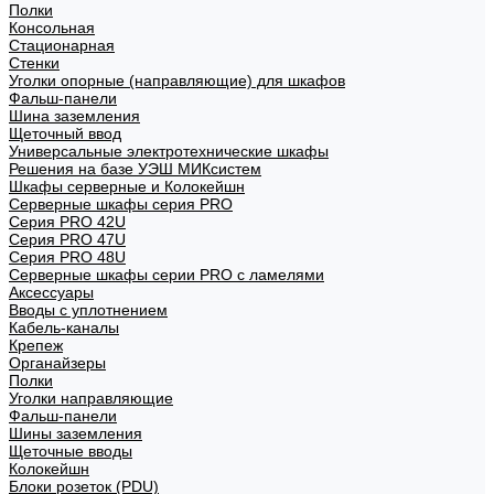
Полки
Консольная
Стационарная
Стенки
Уголки опорные (направляющие) для шкафов
Фальш-панели
Шина заземления
Щеточный ввод
Универсальные электротехнические шкафы
Решения на базе УЭШ МИКсистем
Шкафы серверные и Колокейшн
Серверные шкафы серия PRO
Серия PRO 42U
Серия PRO 47U
Серия PRO 48U
Серверные шкафы серии PRO с ламелями
Аксессуары
Вводы с уплотнением
Кабель-каналы
Крепеж
Органайзеры
Полки
Уголки направляющие
Фальш-панели
Шины заземления
Щеточные вводы
Колокейшн
Блоки розеток (PDU)