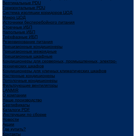
Вертикальные PDU
Горизонтальные PDU
Система изоляции коридоров ЦОД
Микро ЦОД
Источники бесперебойного питания
Стоечные ИБП
Напольные ИБП
Трёхфазные ИБП
Резервирование питания
Прецизионные кондиционеры
Прецизионные межрядные
Прецизионные шкафные
Кондиционеры для серверных, промышленных, электро-
технических шкафов
Кондиционеры для уличных климатических шкафов
Настенные кондиционеры
Потолочные кондиционеры
Фильтрующие вентиляторы
LANMIR
О компании
Наше производство
Сертификаты
Каталоги PDF
Инструкции по сборке
Новости
Акции
Где купить?
Контакты