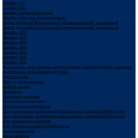
Стойки 47U
Стойки 54U
Шкафы антивандальные
Шкафы уличные (всепогодные)
Шкаф уличный всепогодный (климатический) настенный
Шкаф уличный всепогодный (климатический) напольный
Шкафы 12U
Шкафы 15U
Шкафы 18U
Шкафы 24U
Шкафы 30U
Шкафы 36U
Шкафы 42U
Аксессуары для уличных всепогодных (климатических) шкафов
Аксессуары для шкафов и стоек
Блок розеток
Ввод с уплотнением
Кабель канал
Козырьки
Комплект роликов
Крепежный комплект
Модули вентиляторные
Для напольных телекоммуникационных шкафов МИКсистем
Для настенных телекоммуникационных шкафов МИКсистем
Для серверных шкафов
Для уличных шкафов МИКсистем
Направляющие
Органайзеры