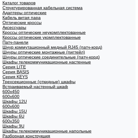
Каталог товаров
Структурированная кабельная система
Адаптеры оптические
Кабель витая пара
Оптические кроссы
Аксессуары
Кроссы оптические неукомплектованные
Кроссы оптические укомплектованные
Патч-панели
Шнур коммутационный медный RJ45 (патч-корд)
Шнуры оптические монтажные (пигтейл)
Шнуры оптические соединительные (патч-корд)
Шкафы телекоммуникационные настенные
Cерия LITE
Cерия BASIS
Cерия KEYS
Трехсекционные (откидные) шкафы
Встраиваемый настенный шкаф
600x450
600x600
Шкафы 12U
600x600
Шкафы 15U
Шкафы 6U
600x350
Шкафы 9U
Шкафы телекоммуникационные напольные
Разборная конструкция