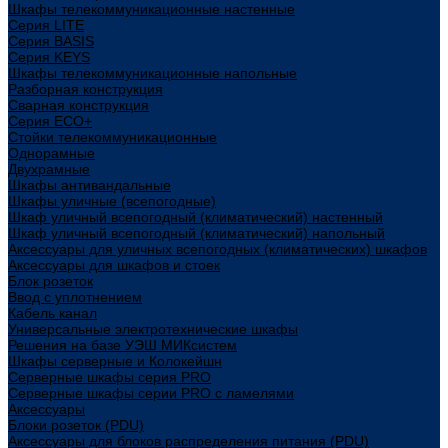
Шкафы телекоммуникационные настенные
Cерия LITE
Cерия BASIS
Cерия KEYS
Шкафы телекоммуникационные напольные
Разборная конструкция
Сварная конструкция
Серия ECO+
Стойки телекоммуникационные
Однорамные
Двухрамные
Шкафы антивандальные
Шкафы уличные (всепогодные)
Шкаф уличный всепогодный (климатический) настенный
Шкаф уличный всепогодный (климатический) напольный
Аксессуары для уличных всепогодных (климатических) шкафов
Аксессуары для шкафов и стоек
Блок розеток
Ввод с уплотнением
Кабель канал
Универсальные электротехнические шкафы
Решения на базе УЭШ МИКсистем
Шкафы серверные и Колокейшн
Серверные шкафы серия PRO
Серверные шкафы серии PRO с ламелями
Аксессуары
Блоки розеток (PDU)
Аксессуары для блоков распределения питания (PDU)