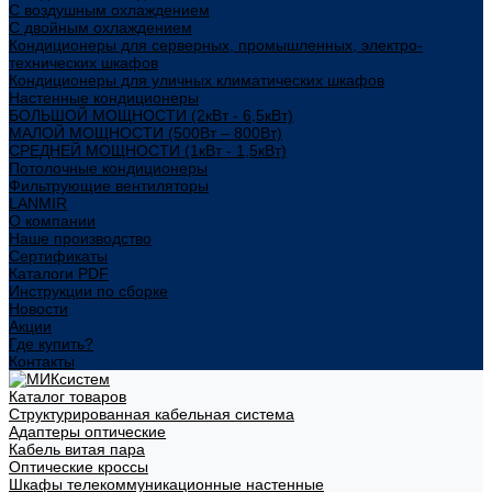
С воздушным охлаждением
С двойным охлаждением
Кондиционеры для серверных, промышленных, электро-
технических шкафов
Кондиционеры для уличных климатических шкафов
Настенные кондиционеры
БОЛЬШОЙ МОЩНОСТИ (2кВт - 6,5кВт)
МАЛОЙ МОЩНОСТИ (500Вт – 800Вт)
СРЕДНЕЙ МОЩНОСТИ (1кВт - 1,5кВт)
Потолочные кондиционеры
Фильтрующие вентиляторы
LANMIR
О компании
Наше производство
Сертификаты
Каталоги PDF
Инструкции по сборке
Новости
Акции
Где купить?
Контакты
Каталог товаров
Структурированная кабельная система
Адаптеры оптические
Кабель витая пара
Оптические кроссы
Шкафы телекоммуникационные настенные