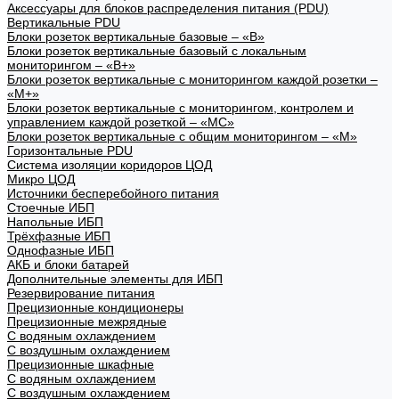
Аксессуары для блоков распределения питания (PDU)
Вертикальные PDU
Блоки розеток вертикальные базовые – «В»
Блоки розеток вертикальные базовый с локальным
мониторингом – «В+»
Блоки розеток вертикальные с мониторингом каждой розетки –
«М+»
Блоки розеток вертикальные с мониторингом, контролем и
управлением каждой розеткой – «МС»
Блоки розеток вертикальные с общим мониторингом – «М»
Горизонтальные PDU
Система изоляции коридоров ЦОД
Микро ЦОД
Источники бесперебойного питания
Стоечные ИБП
Напольные ИБП
Трёхфазные ИБП
Однофазные ИБП
АКБ и блоки батарей
Дополнительные элементы для ИБП
Резервирование питания
Прецизионные кондиционеры
Прецизионные межрядные
С водяным охлаждением
С воздушным охлаждением
Прецизионные шкафные
С водяным охлаждением
С воздушным охлаждением