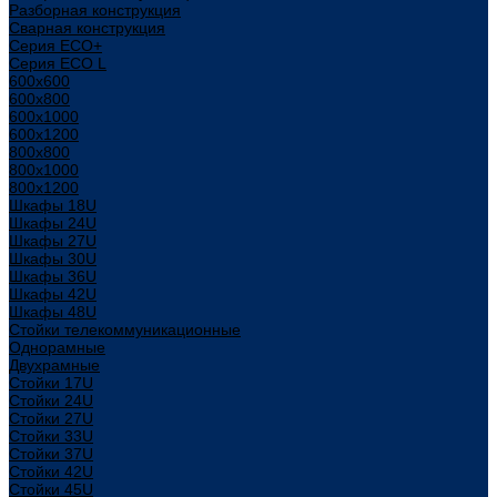
Разборная конструкция
Сварная конструкция
Серия ECO+
Серия ECO L
600x600
600x800
600х1000
600х1200
800x800
800х1000
800х1200
Шкафы 18U
Шкафы 24U
Шкафы 27U
Шкафы 30U
Шкафы 36U
Шкафы 42U
Шкафы 48U
Стойки телекоммуникационные
Однорамные
Двухрамные
Стойки 17U
Стойки 24U
Стойки 27U
Стойки 33U
Стойки 37U
Стойки 42U
Стойки 45U