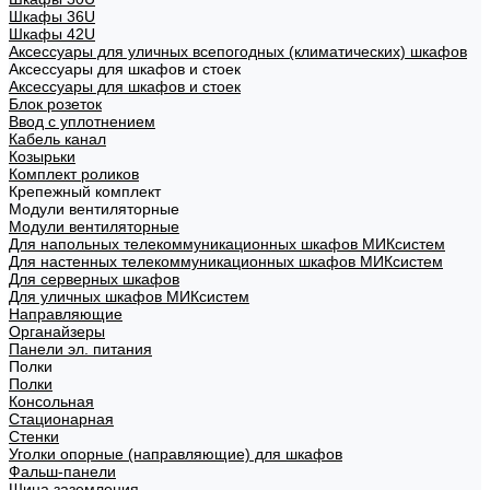
Шкафы 36U
Шкафы 42U
Аксессуары для уличных всепогодных (климатических) шкафов
Аксессуары для шкафов и стоек
Аксессуары для шкафов и стоек
Блок розеток
Ввод с уплотнением
Кабель канал
Козырьки
Комплект роликов
Крепежный комплект
Модули вентиляторные
Модули вентиляторные
Для напольных телекоммуникационных шкафов МИКсистем
Для настенных телекоммуникационных шкафов МИКсистем
Для серверных шкафов
Для уличных шкафов МИКсистем
Направляющие
Органайзеры
Панели эл. питания
Полки
Полки
Консольная
Стационарная
Стенки
Уголки опорные (направляющие) для шкафов
Фальш-панели
Шина заземления