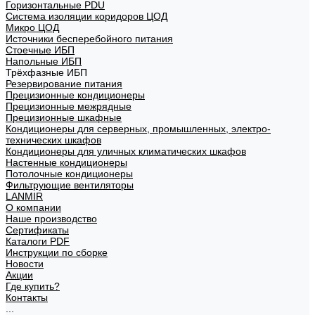
Горизонтальные PDU
Система изоляции коридоров ЦОД
Микро ЦОД
Источники бесперебойного питания
Стоечные ИБП
Напольные ИБП
Трёхфазные ИБП
Резервирование питания
Прецизионные кондиционеры
Прецизионные межрядные
Прецизионные шкафные
Кондиционеры для серверных, промышленных, электро-
технических шкафов
Кондиционеры для уличных климатических шкафов
Настенные кондиционеры
Потолочные кондиционеры
Фильтрующие вентиляторы
LANMIR
О компании
Наше производство
Сертификаты
Каталоги PDF
Инструкции по сборке
Новости
Акции
Где купить?
Контакты
...