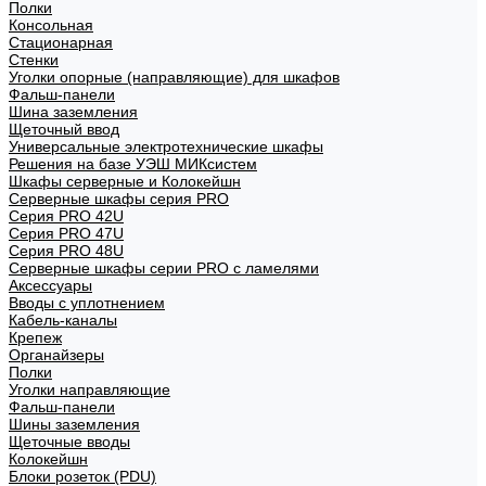
Полки
Консольная
Стационарная
Стенки
Уголки опорные (направляющие) для шкафов
Фальш-панели
Шина заземления
Щеточный ввод
Универсальные электротехнические шкафы
Решения на базе УЭШ МИКсистем
Шкафы серверные и Колокейшн
Серверные шкафы серия PRO
Серия PRO 42U
Серия PRO 47U
Серия PRO 48U
Серверные шкафы серии PRO с ламелями
Аксессуары
Вводы с уплотнением
Кабель-каналы
Крепеж
Органайзеры
Полки
Уголки направляющие
Фальш-панели
Шины заземления
Щеточные вводы
Колокейшн
Блоки розеток (PDU)