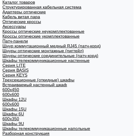
Каталог товаров
Структурированная кабельная система
Адаптеры оптические
Кабель витая пара
Оптические кроссы
Аксессуары
Кроссы оптические неукомплектованные
Кроссы оптические укомплектованные
Патч-панели
Шнур коммутационный медный RJ45 (патч-корд)
Шнуры оптические монтажные (пигтейл)
Шнуры оптические соединительные (патч-корд)
Шкафы телекоммуникационные настенные
Cерия LITE
Cерия BASIS
Cерия KEYS
Трехсекционные (откидные) шкафы
Встраиваемый настенный шкаф
600x450
600x600
Шкафы 12U
600x600
Шкафы 15U
Шкафы 6U
600x350
Шкафы 9U
Шкафы телекоммуникационные напольные
Разборная конструкция