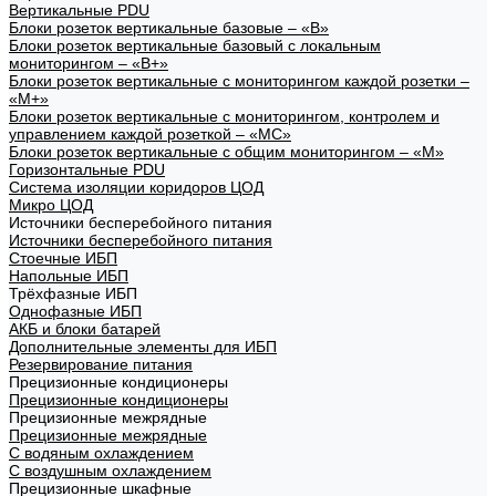
Вертикальные PDU
Блоки розеток вертикальные базовые – «В»
Блоки розеток вертикальные базовый с локальным
мониторингом – «В+»
Блоки розеток вертикальные с мониторингом каждой розетки –
«М+»
Блоки розеток вертикальные с мониторингом, контролем и
управлением каждой розеткой – «МС»
Блоки розеток вертикальные с общим мониторингом – «М»
Горизонтальные PDU
Система изоляции коридоров ЦОД
Микро ЦОД
Источники бесперебойного питания
Источники бесперебойного питания
Стоечные ИБП
Напольные ИБП
Трёхфазные ИБП
Однофазные ИБП
АКБ и блоки батарей
Дополнительные элементы для ИБП
Резервирование питания
Прецизионные кондиционеры
Прецизионные кондиционеры
Прецизионные межрядные
Прецизионные межрядные
С водяным охлаждением
С воздушным охлаждением
Прецизионные шкафные