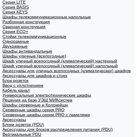
Cерия LITE
Cерия BASIS
Cерия KEYS
Шкафы телекоммуникационные напольные
Разборная конструкция
Сварная конструкция
Серия ECO+
Стойки телекоммуникационные
Однорамные
Двухрамные
Шкафы антивандальные
Шкафы уличные (всепогодные)
Шкаф уличный всепогодный (климатический) настенный
Шкаф уличный всепогодный (климатический) напольный
Аксессуары для уличных всепогодных (климатических) шкафов
Аксессуары для шкафов и стоек
Блок розеток
Ввод с уплотнением
Кабель канал
Универсальные электротехнические шкафы
Решения на базе УЭШ МИКсистем
Шкафы серверные и Колокейшн
Серверные шкафы серия PRO
Серверные шкафы серии PRO с ламелями
Аксессуары
Блоки розеток (PDU)
Аксессуары для блоков распределения питания (PDU)
Вертикальные PDU