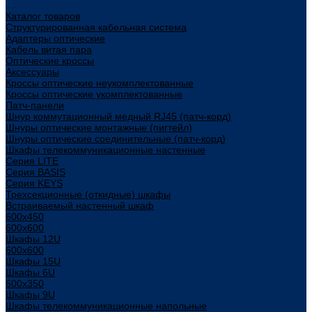
...
Каталог товаров
Структурированная кабельная система
Адаптеры оптические
Кабель витая пара
Оптические кроссы
Аксессуары
Кроссы оптические неукомплектованные
Кроссы оптические укомплектованные
Патч-панели
Шнур коммутационный медный RJ45 (патч-корд)
Шнуры оптические монтажные (пигтейл)
Шнуры оптические соединительные (патч-корд)
Шкафы телекоммуникационные настенные
Cерия LITE
Cерия BASIS
Cерия KEYS
Трехсекционные (откидные) шкафы
Встраиваемый настенный шкаф
600x450
600x600
Шкафы 12U
600x600
Шкафы 15U
Шкафы 6U
600x350
Шкафы 9U
Шкафы телекоммуникационные напольные