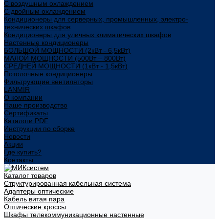
С воздушным охлаждением
С двойным охлаждением
Кондиционеры для серверных, промышленных, электро-
технических шкафов
Кондиционеры для уличных климатических шкафов
Настенные кондиционеры
БОЛЬШОЙ МОЩНОСТИ (2кВт - 6,5кВт)
МАЛОЙ МОЩНОСТИ (500Вт – 800Вт)
СРЕДНЕЙ МОЩНОСТИ (1кВт - 1,5кВт)
Потолочные кондиционеры
Фильтрующие вентиляторы
LANMIR
О компании
Наше производство
Сертификаты
Каталоги PDF
Инструкции по сборке
Новости
Акции
Где купить?
Контакты
Каталог товаров
Структурированная кабельная система
Адаптеры оптические
Кабель витая пара
Оптические кроссы
Шкафы телекоммуникационные настенные