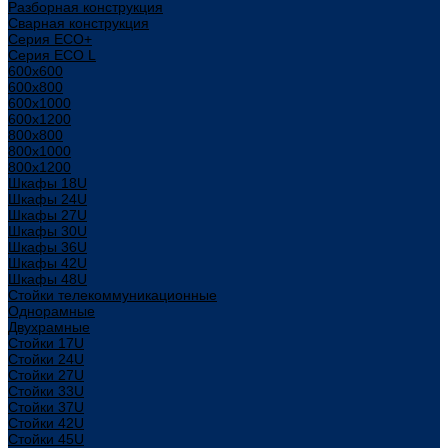
Разборная конструкция
Сварная конструкция
Серия ECO+
Серия ECO L
600x600
600x800
600х1000
600х1200
800x800
800х1000
800х1200
Шкафы 18U
Шкафы 24U
Шкафы 27U
Шкафы 30U
Шкафы 36U
Шкафы 42U
Шкафы 48U
Стойки телекоммуникационные
Однорамные
Двухрамные
Стойки 17U
Стойки 24U
Стойки 27U
Стойки 33U
Стойки 37U
Стойки 42U
Стойки 45U