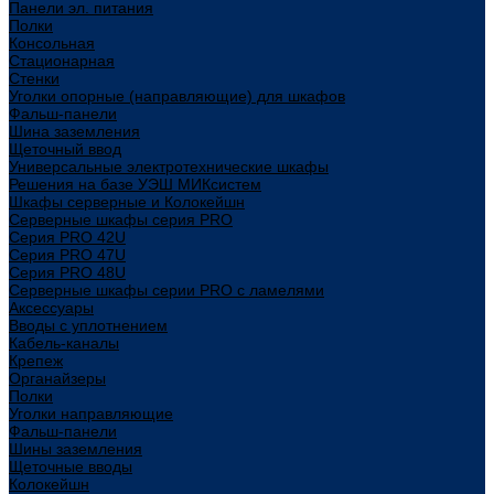
Панели эл. питания
Полки
Консольная
Стационарная
Стенки
Уголки опорные (направляющие) для шкафов
Фальш-панели
Шина заземления
Щеточный ввод
Универсальные электротехнические шкафы
Решения на базе УЭШ МИКсистем
Шкафы серверные и Колокейшн
Серверные шкафы серия PRO
Серия PRO 42U
Серия PRO 47U
Серия PRO 48U
Серверные шкафы серии PRO с ламелями
Аксессуары
Вводы с уплотнением
Кабель-каналы
Крепеж
Органайзеры
Полки
Уголки направляющие
Фальш-панели
Шины заземления
Щеточные вводы
Колокейшн