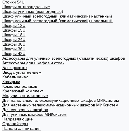
Стойки 54U
Шкафы антивандальные
Шкафы уличные (всепогодные)
Шкаф уличный всепогодный (климатический) настенный
Шкаф уличный всепогодный (климатический) напольный
Шкафы 12U
Шкафы 15U
Шкафы 18U
Шкафы 24U
Шкафы 30U
Шкафы 36U
Шкафы 42U
Аксессуары для уличных всепогодных (климатических) шкафов
Аксессуары для шкафов и стоек
Блок розеток
Ввод с уплотнением
Кабель канал
Козырьки
Комплект роликов
Крепежный комплект
Модули вентиляторные
Для напольных телекоммуникационных шкафов МИКсистем
Для настенных телекоммуникационных шкафов МИКсистем
Для серверных шкафов
Для уличных шкафов МИКсистем
Направляющие
Органайзеры
Панели эл. питания