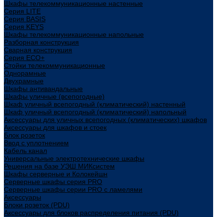
Шкафы телекоммуникационные настенные
Cерия LITE
Cерия BASIS
Cерия KEYS
Шкафы телекоммуникационные напольные
Разборная конструкция
Сварная конструкция
Серия ECO+
Стойки телекоммуникационные
Однорамные
Двухрамные
Шкафы антивандальные
Шкафы уличные (всепогодные)
Шкаф уличный всепогодный (климатический) настенный
Шкаф уличный всепогодный (климатический) напольный
Аксессуары для уличных всепогодных (климатических) шкафов
Аксессуары для шкафов и стоек
Блок розеток
Ввод с уплотнением
Кабель канал
Универсальные электротехнические шкафы
Решения на базе УЭШ МИКсистем
Шкафы серверные и Колокейшн
Серверные шкафы серия PRO
Серверные шкафы серии PRO с ламелями
Аксессуары
Блоки розеток (PDU)
Аксессуары для блоков распределения питания (PDU)