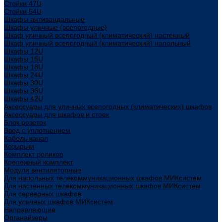
Стойки 47U
Стойки 54U
Шкафы антивандальные
Шкафы уличные (всепогодные)
Шкаф уличный всепогодный (климатический) настенный
Шкаф уличный всепогодный (климатический) напольный
Шкафы 12U
Шкафы 15U
Шкафы 18U
Шкафы 24U
Шкафы 30U
Шкафы 36U
Шкафы 42U
Аксессуары для уличных всепогодных (климатических) шкафов
Аксессуары для шкафов и стоек
Блок розеток
Ввод с уплотнением
Кабель канал
Козырьки
Комплект роликов
Крепежный комплект
Модули вентиляторные
Для напольных телекоммуникационных шкафов МИКсистем
Для настенных телекоммуникационных шкафов МИКсистем
Для серверных шкафов
Для уличных шкафов МИКсистем
Направляющие
Органайзеры