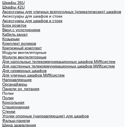
Шкафы 36U
Шкафы 42U
Аксессуары для уличных всепогодных (климатических) шкафов
Аксессуары для шкафов и стоек
Аксессуары для шкафов и стоек
Блок розеток
Ввод с уплотнением
Кабель канал
Козырьки
Комплект роликов
Крепежный комплект
Модули вентиляторные
Модули вентиляторные
Для напольных телекоммуникационных шкафов МИКсистем
Для настенных телекоммуникационных шкафов МИКсистем
Для серверных шкафов
Для уличных шкафов МИКсистем
Направляющие
Органайзеры
Панели эл. питания
Полки
Полки
Консольная
Стационарная
Стенки
Уголки опорные (направляющие) для шкафов
Фальш-панели
Шина заземления