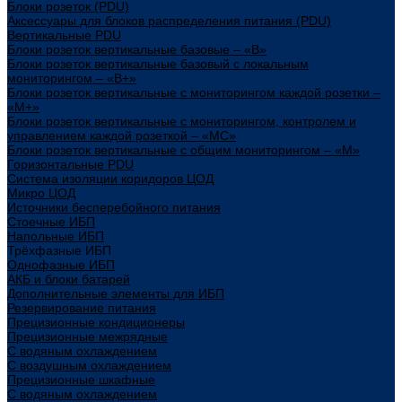
Блоки розеток (PDU)
Аксессуары для блоков распределения питания (PDU)
Вертикальные PDU
Блоки розеток вертикальные базовые – «В»
Блоки розеток вертикальные базовый с локальным
мониторингом – «В+»
Блоки розеток вертикальные с мониторингом каждой розетки –
«М+»
Блоки розеток вертикальные с мониторингом, контролем и
управлением каждой розеткой – «МС»
Блоки розеток вертикальные с общим мониторингом – «М»
Горизонтальные PDU
Система изоляции коридоров ЦОД
Микро ЦОД
Источники бесперебойного питания
Стоечные ИБП
Напольные ИБП
Трёхфазные ИБП
Однофазные ИБП
АКБ и блоки батарей
Дополнительные элементы для ИБП
Резервирование питания
Прецизионные кондиционеры
Прецизионные межрядные
С водяным охлаждением
С воздушным охлаждением
Прецизионные шкафные
С водяным охлаждением