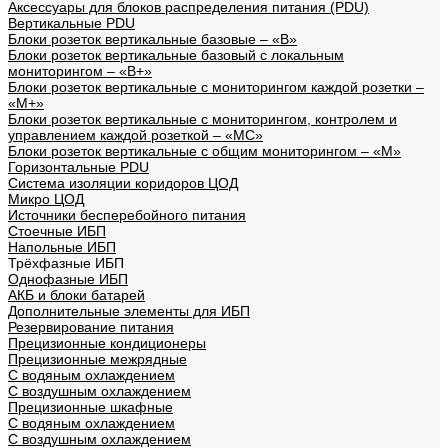
Аксессуары для блоков распределения питания (PDU)
Вертикальные PDU
Блоки розеток вертикальные базовые – «В»
Блоки розеток вертикальные базовый с локальным
мониторингом – «В+»
Блоки розеток вертикальные с мониторингом каждой розетки –
«М+»
Блоки розеток вертикальные с мониторингом, контролем и
управлением каждой розеткой – «МС»
Блоки розеток вертикальные с общим мониторингом – «М»
Горизонтальные PDU
Система изоляции коридоров ЦОД
Микро ЦОД
Источники бесперебойного питания
Стоечные ИБП
Напольные ИБП
Трёхфазные ИБП
Однофазные ИБП
АКБ и блоки батарей
Дополнительные элементы для ИБП
Резервирование питания
Прецизионные кондиционеры
Прецизионные межрядные
С водяным охлаждением
С воздушным охлаждением
Прецизионные шкафные
С водяным охлаждением
С воздушным охлаждением