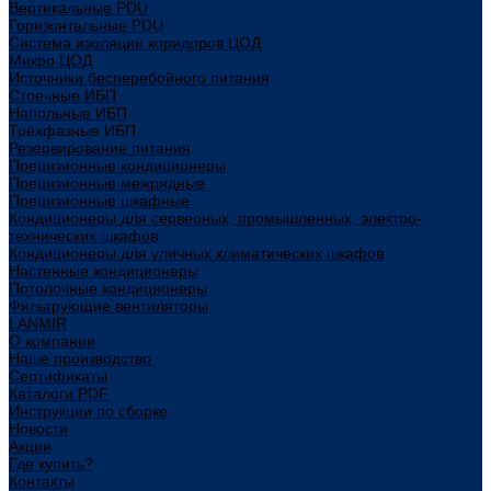
Вертикальные PDU
Горизонтальные PDU
Система изоляции коридоров ЦОД
Микро ЦОД
Источники бесперебойного питания
Стоечные ИБП
Напольные ИБП
Трёхфазные ИБП
Резервирование питания
Прецизионные кондиционеры
Прецизионные межрядные
Прецизионные шкафные
Кондиционеры для серверных, промышленных, электро-
технических шкафов
Кондиционеры для уличных климатических шкафов
Настенные кондиционеры
Потолочные кондиционеры
Фильтрующие вентиляторы
LANMIR
О компании
Наше производство
Сертификаты
Каталоги PDF
Инструкции по сборке
Новости
Акции
Где купить?
Контакты