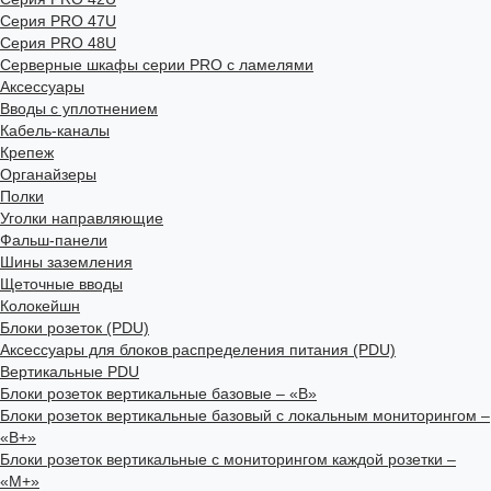
Серия PRO 47U
Серия PRO 48U
Серверные шкафы серии PRO с ламелями
Аксессуары
Вводы с уплотнением
Кабель-каналы
Крепеж
Органайзеры
Полки
Уголки направляющие
Фальш-панели
Шины заземления
Щеточные вводы
Колокейшн
Блоки розеток (PDU)
Аксессуары для блоков распределения питания (PDU)
Вертикальные PDU
Блоки розеток вертикальные базовые – «В»
Блоки розеток вертикальные базовый с локальным мониторингом –
«В+»
Блоки розеток вертикальные с мониторингом каждой розетки –
«М+»