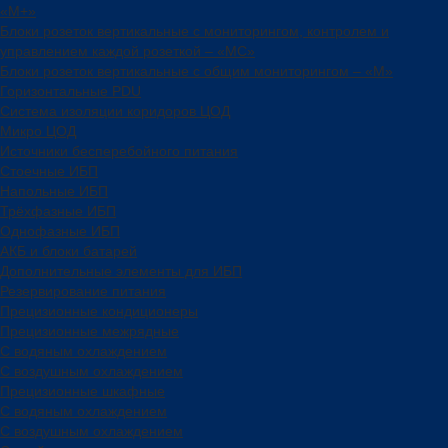
«М+»
Блоки розеток вертикальные с мониторингом, контролем и
управлением каждой розеткой – «МС»
Блоки розеток вертикальные с общим мониторингом – «М»
Горизонтальные PDU
Система изоляции коридоров ЦОД
Микро ЦОД
Источники бесперебойного питания
Стоечные ИБП
Напольные ИБП
Трёхфазные ИБП
Однофазные ИБП
АКБ и блоки батарей
Дополнительные элементы для ИБП
Резервирование питания
Прецизионные кондиционеры
Прецизионные межрядные
С водяным охлаждением
С воздушным охлаждением
Прецизионные шкафные
С водяным охлаждением
С воздушным охлаждением