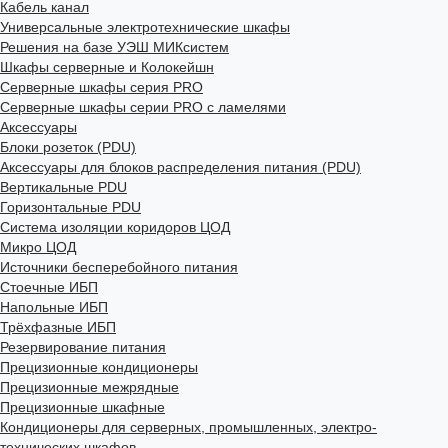
Кабель канал
Универсальные электротехнические шкафы
Решения на базе УЭШ МИКсистем
Шкафы серверные и Колокейшн
Серверные шкафы серия PRO
Серверные шкафы серии PRO с ламелями
Аксессуары
Блоки розеток (PDU)
Аксессуары для блоков распределения питания (PDU)
Вертикальные PDU
Горизонтальные PDU
Система изоляции коридоров ЦОД
Микро ЦОД
Источники бесперебойного питания
Стоечные ИБП
Напольные ИБП
Трёхфазные ИБП
Резервирование питания
Прецизионные кондиционеры
Прецизионные межрядные
Прецизионные шкафные
Кондиционеры для серверных, промышленных, электро-
технических шкафов