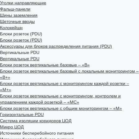
Уголки направляющие
Фальш-панели
Шины заземления
Щеточные вводы
Колокейшн
Блоки розеток (PDU)
Блоки розеток (PDU)
Аксессуары для блоков распределения питания (PDU)
Вертикальные PDU
Вертикальные PDU
Блоки розеток вертикальные базовые – «В»
Блоки розеток вертикальные базовый с локальным мониторингом –
«В+»
Блоки розеток вертикальные с мониторингом каждой розетки –
«М+»
Блоки розеток вертикальные с мониторингом, контролем и
управлением каждой розеткой – «МС»
Блоки розеток вертикальные с общим мониторингом – «М»
Горизонтальные PDU
Система изоляции коридоров ЦОД
Микро ЦОД
Источники бесперебойного питания