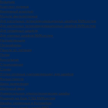
Козырьки
Комплект роликов
Крепежный комплект
Модули вентиляторные
Для напольных телекоммуникационных шкафов МИКсистем
Для настенных телекоммуникационных шкафов МИКсистем
Для серверных шкафов
Для уличных шкафов МИКсистем
Направляющие
Органайзеры
Панели эл. питания
Полки
Консольная
Стационарная
Стенки
Уголки опорные (направляющие) для шкафов
Фальш-панели
Шина заземления
Щеточный ввод
Универсальные электротехнические шкафы
Решения на базе УЭШ МИКсистем
Шкафы серверные и Колокейшн
Серверные шкафы серия PRO