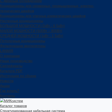
С двойным охлаждением
Кондиционеры для серверных, промышленных, электро-
технических шкафов
Кондиционеры для уличных климатических шкафов
Настенные кондиционеры
БОЛЬШОЙ МОЩНОСТИ (2кВт - 6,5кВт)
МАЛОЙ МОЩНОСТИ (500Вт – 800Вт)
СРЕДНЕЙ МОЩНОСТИ (1кВт - 1,5кВт)
Потолочные кондиционеры
Фильтрующие вентиляторы
LANMIR
О компании
Наше производство
Сертификаты
Каталоги PDF
Инструкции по сборке
Новости
Акции
Где купить?
Контакты
Каталог товаров
Структурированная кабельная система