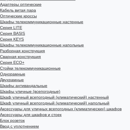
Адаптеры оптические
Кабель витая пара
Оптические кроссы
Шкафы телекоммуникационные настенные
Cерия LITE
Cерия BASIS
Cерия KEYS
Шкафы телекоммуникационные напольные
Разборная конструкция
Сварная конструкция
Серия ECO+
Стойки телекоммуникационные
Однорамные
Двухрамные
Шкафы антивандальные
Шкафы уличные (всепогодные)
Шкаф уличный всепогодный (климатический) настенный
Шкаф уличный всепогодный (климатический) напольный
Аксессуары для уличных всепогодных (климатических) шкафов
Аксессуары для шкафов и стоек
Блок розеток
Ввод с уплотнением