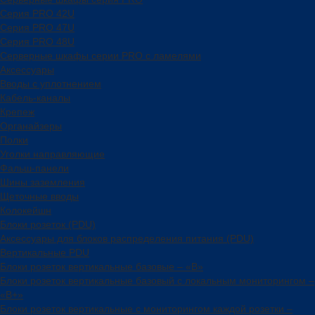
Серия PRO 42U
Серия PRO 47U
Серия PRO 48U
Серверные шкафы серии PRO с ламелями
Аксессуары
Вводы с уплотнением
Кабель-каналы
Крепеж
Органайзеры
Полки
Уголки направляющие
Фальш-панели
Шины заземления
Щеточные вводы
Колокейшн
Блоки розеток (PDU)
Аксессуары для блоков распределения питания (PDU)
Вертикальные PDU
Блоки розеток вертикальные базовые – «В»
Блоки розеток вертикальные базовый с локальным мониторингом –
«В+»
Блоки розеток вертикальные с мониторингом каждой розетки –