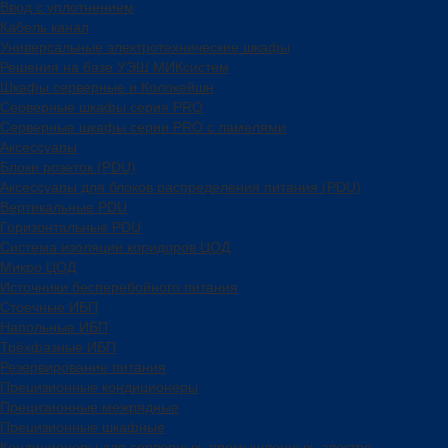
Ввод с уплотнением
Кабель канал
Универсальные электротехнические шкафы
Решения на базе УЭШ МИКсистем
Шкафы серверные и Колокейшн
Серверные шкафы серия PRO
Серверные шкафы серии PRO с ламелями
Аксессуары
Блоки розеток (PDU)
Аксессуары для блоков распределения питания (PDU)
Вертикальные PDU
Горизонтальные PDU
Система изоляции коридоров ЦОД
Микро ЦОД
Источники бесперебойного питания
Стоечные ИБП
Напольные ИБП
Трёхфазные ИБП
Резервирование питания
Прецизионные кондиционеры
Прецизионные межрядные
Прецизионные шкафные
Кондиционеры для серверных, промышленных, электро-