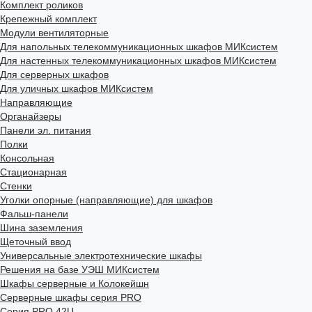
Комплект роликов
Крепежный комплект
Модули вентиляторные
Для напольных телекоммуникационных шкафов МИКсистем
Для настенных телекоммуникационных шкафов МИКсистем
Для серверных шкафов
Для уличных шкафов МИКсистем
Направляющие
Органайзеры
Панели эл. питания
Полки
Консольная
Стационарная
Стенки
Уголки опорные (направляющие) для шкафов
Фальш-панели
Шина заземления
Щеточный ввод
Универсальные электротехнические шкафы
Решения на базе УЭШ МИКсистем
Шкафы серверные и Колокейшн
Серверные шкафы серия PRO
Серия PRO 42U