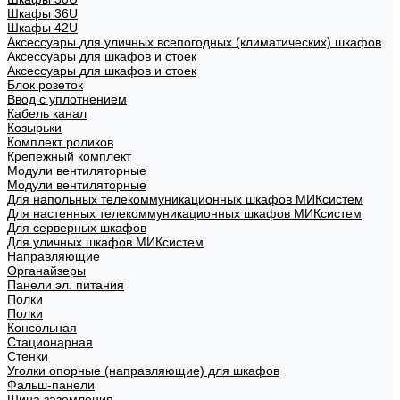
Шкафы 36U
Шкафы 42U
Аксессуары для уличных всепогодных (климатических) шкафов
Аксессуары для шкафов и стоек
Аксессуары для шкафов и стоек
Блок розеток
Ввод с уплотнением
Кабель канал
Козырьки
Комплект роликов
Крепежный комплект
Модули вентиляторные
Модули вентиляторные
Для напольных телекоммуникационных шкафов МИКсистем
Для настенных телекоммуникационных шкафов МИКсистем
Для серверных шкафов
Для уличных шкафов МИКсистем
Направляющие
Органайзеры
Панели эл. питания
Полки
Полки
Консольная
Стационарная
Стенки
Уголки опорные (направляющие) для шкафов
Фальш-панели
Шина заземления