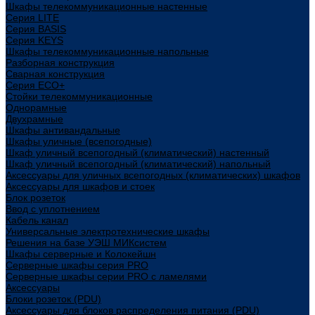
Шкафы телекоммуникационные настенные
Cерия LITE
Cерия BASIS
Cерия KEYS
Шкафы телекоммуникационные напольные
Разборная конструкция
Сварная конструкция
Серия ECO+
Стойки телекоммуникационные
Однорамные
Двухрамные
Шкафы антивандальные
Шкафы уличные (всепогодные)
Шкаф уличный всепогодный (климатический) настенный
Шкаф уличный всепогодный (климатический) напольный
Аксессуары для уличных всепогодных (климатических) шкафов
Аксессуары для шкафов и стоек
Блок розеток
Ввод с уплотнением
Кабель канал
Универсальные электротехнические шкафы
Решения на базе УЭШ МИКсистем
Шкафы серверные и Колокейшн
Серверные шкафы серия PRO
Серверные шкафы серии PRO с ламелями
Аксессуары
Блоки розеток (PDU)
Аксессуары для блоков распределения питания (PDU)