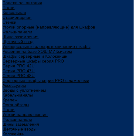
Панели эл. питания
Полки
Консольная
Стационарная
Стенки
Уголки опорные (направляющие) для шкафов
Фальш-панели
Шина заземления
Щеточный ввод
Универсальные электротехнические шкафы
Решения на базе УЭШ МИКсистем
Шкафы серверные и Колокейшн
Серверные шкафы серия PRO
Серия PRO 42U
Серия PRO 47U
Серия PRO 48U
Серверные шкафы серии PRO с ламелями
Аксессуары
Вводы с уплотнением
Кабель-каналы
Крепеж
Органайзеры
Полки
Уголки направляющие
Фальш-панели
Шины заземления
Щеточные вводы
Колокейшн