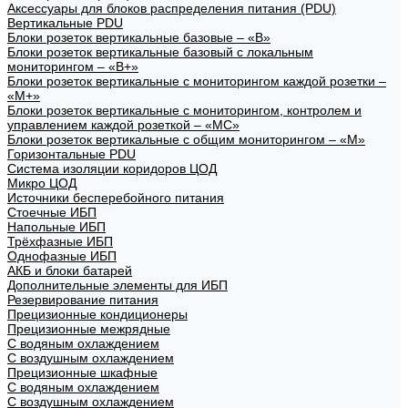
Аксессуары для блоков распределения питания (PDU)
Вертикальные PDU
Блоки розеток вертикальные базовые – «В»
Блоки розеток вертикальные базовый с локальным
мониторингом – «В+»
Блоки розеток вертикальные с мониторингом каждой розетки –
«М+»
Блоки розеток вертикальные с мониторингом, контролем и
управлением каждой розеткой – «МС»
Блоки розеток вертикальные с общим мониторингом – «М»
Горизонтальные PDU
Система изоляции коридоров ЦОД
Микро ЦОД
Источники бесперебойного питания
Стоечные ИБП
Напольные ИБП
Трёхфазные ИБП
Однофазные ИБП
АКБ и блоки батарей
Дополнительные элементы для ИБП
Резервирование питания
Прецизионные кондиционеры
Прецизионные межрядные
С водяным охлаждением
С воздушным охлаждением
Прецизионные шкафные
С водяным охлаждением
С воздушным охлаждением