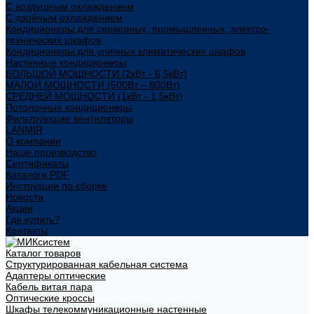
С воздушным охлаждением
С двойным охлаждением
Кондиционеры для серверных, промышленных, электро-
технических шкафов
Кондиционеры для уличных климатических шкафов
Настенные кондиционеры
БОЛЬШОЙ МОЩНОСТИ (2кВт - 6,5кВт)
МАЛОЙ МОЩНОСТИ (500Вт – 800Вт)
СРЕДНЕЙ МОЩНОСТИ (1кВт - 1,5кВт)
Потолочные кондиционеры
Фильтрующие вентиляторы
LANMIR
О компании
Наше производство
Сертификаты
Каталоги PDF
Инструкции по сборке
Новости
Акции
Где купить?
Контакты
Каталог товаров
Структурированная кабельная система
Адаптеры оптические
Кабель витая пара
Оптические кроссы
Шкафы телекоммуникационные настенные