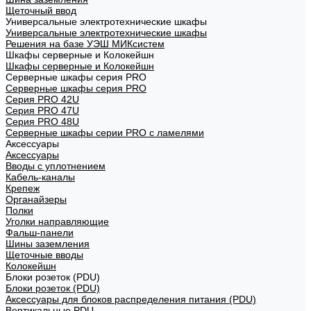
Щеточный ввод
Универсальные электротехнические шкафы
Универсальные электротехнические шкафы
Решения на базе УЭШ МИКсистем
Шкафы серверные и Колокейшн
Шкафы серверные и Колокейшн
Серверные шкафы серия PRO
Серверные шкафы серия PRO
Серия PRO 42U
Серия PRO 47U
Серия PRO 48U
Серверные шкафы серии PRO с ламелями
Аксессуары
Аксессуары
Вводы с уплотнением
Кабель-каналы
Крепеж
Органайзеры
Полки
Уголки направляющие
Фальш-панели
Шины заземления
Щеточные вводы
Колокейшн
Блоки розеток (PDU)
Блоки розеток (PDU)
Аксессуары для блоков распределения питания (PDU)
Вертикальные PDU