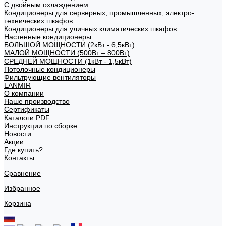
С двойным охлаждением
Кондиционеры для серверных, промышленных, электро-
технических шкафов
Кондиционеры для уличных климатических шкафов
Настенные кондиционеры
БОЛЬШОЙ МОЩНОСТИ (2кВт - 6,5кВт)
МАЛОЙ МОЩНОСТИ (500Вт – 800Вт)
СРЕДНЕЙ МОЩНОСТИ (1кВт - 1,5кВт)
Потолочные кондиционеры
Фильтрующие вентиляторы
LANMIR
О компании
Наше производство
Сертификаты
Каталоги PDF
Инструкции по сборке
Новости
Акции
Где купить?
Контакты
Сравнение
Избранное
Корзина