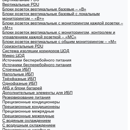
Вертикальные PDU
Блоки розеток вертикальные базовые – «В»
Блоки розеток вертикальные базовый с локальным
мониторингом – «В+»
Блоки розеток вертикальные с мониторингом каждой розетки –
«М+»
Блоки розеток вертикальные с мониторингом, контролем и
управлением каждой розеткой – «МС»
Блоки розеток вертикальные с общим мониторингом – «М»
Горизонтальные PDU
Система изоляции коридоров ЦОД
Микро ЦОД
Источники бесперебойного питания
Источники бесперебойного питания
Стоечные ИБП
Напольные ИБП
Трёхфазные ИБП
Однофазные ИБП
АКБ и блоки батарей
Дополнительные элементы для ИБП
Резервирование питания
Прецизионные кондиционеры
Прецизионные кондиционеры
Прецизионные межрядные
Прецизионные межрядные
С водяным охлаждением
С воздушным охлаждением
Прецизионные шкафные