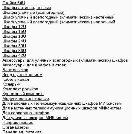
Стойки 54U
Шкафы антивандальные
Шкафы уличные (всепогодные)
Шкаф уличный всепогодный (климатический) настенный
Шкаф уличный всепогодный (климатический) напольный
Шкафы 12U
Шкафы 15U
Шкафы 18U
Шкафы 24U
Шкафы 30U
Шкафы 36U
Шкафы 42U
Аксессуары для уличных всепогодных (климатических) шкафов
Аксессуары для шкафов и стоек
Блок розеток
Ввод с уплотнением
Кабель канал
Козырьки
Комплект роликов
Крепежный комплект
Модули вентиляторные
Для напольных телекоммуникационных шкафов МИКсистем
Для настенных телекоммуникационных шкафов МИКсистем
Для серверных шкафов
Для уличных шкафов МИКсистем
Направляющие
Органайзеры
Панели эл. питания