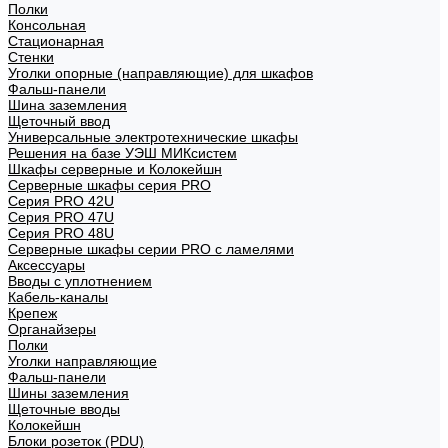
Полки
Консольная
Стационарная
Стенки
Уголки опорные (направляющие) для шкафов
Фальш-панели
Шина заземления
Щеточный ввод
Универсальные электротехнические шкафы
Решения на базе УЭШ МИКсистем
Шкафы серверные и Колокейшн
Серверные шкафы серия PRO
Серия PRO 42U
Серия PRO 47U
Серия PRO 48U
Серверные шкафы серии PRO с ламелями
Аксессуары
Вводы с уплотнением
Кабель-каналы
Крепеж
Органайзеры
Полки
Уголки направляющие
Фальш-панели
Шины заземления
Щеточные вводы
Колокейшн
Блоки розеток (PDU)