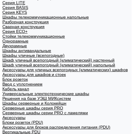
Cерия LITE
Cерия BASIS
Cерия KEYS
Шкафы телекоммуникационные напольные
Разборная конструкция
Сварная конструкция
Серия ECO+
Стойки телекоммуникационные
Однорамные
Двухрамные
Шкафы антивандальные
Шкафы уличные (всепогодные)
Шкаф уличный всепогодный (климатический) настенный
Шкаф уличный всепогодный (климатический) напольный
Аксессуары для уличных всепогодных (климатических) шкафов
Аксессуары для шкафов и стоек
Блок розеток
Ввод с уплотнением
Кабель канал
Универсальные электротехнические шкафы
Решения на базе УЭШ МИКсистем
Шкафы серверные и Колокейшн
Серверные шкафы серия PRO
Серверные шкафы серии PRO с ламелями
Аксессуары
Блоки розеток (PDU)
Аксессуары для блоков распределения питания (PDU)
Вертикальные PDU