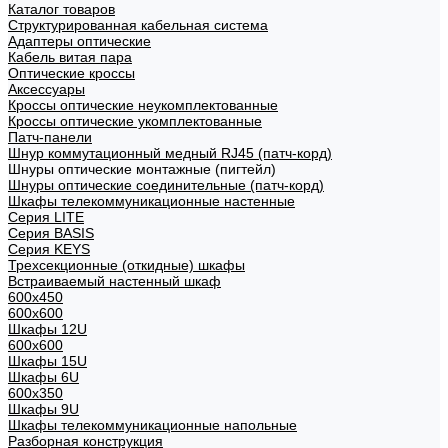
Каталог товаров
Структурированная кабельная система
Адаптеры оптические
Кабель витая пара
Оптические кроссы
Аксессуары
Кроссы оптические неукомплектованные
Кроссы оптические укомплектованные
Патч-панели
Шнур коммутационный медный RJ45 (патч-корд)
Шнуры оптические монтажные (пигтейл)
Шнуры оптические соединительные (патч-корд)
Шкафы телекоммуникационные настенные
Cерия LITE
Cерия BASIS
Cерия KEYS
Трехсекционные (откидные) шкафы
Встраиваемый настенный шкаф
600x450
600x600
Шкафы 12U
600x600
Шкафы 15U
Шкафы 6U
600x350
Шкафы 9U
Шкафы телекоммуникационные напольные
Разборная конструкция