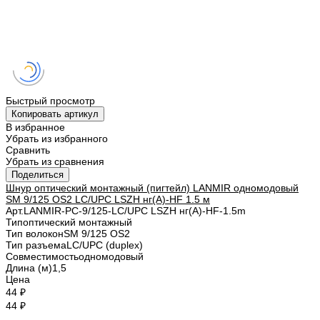
Быстрый просмотр
Копировать артикул
В избранное
Убрать из избранного
Сравнить
Убрать из сравнения
Поделиться
Шнур оптический монтажный (пигтейл) LANMIR одномодовый
SM 9/125 OS2 LC/UPC LSZH нг(А)-HF 1.5 м
Арт.
LANMIR-PC-9/125-LC/UPC LSZH нг(А)-HF-1.5m
Тип
оптический монтажный
Тип волокон
SM 9/125 OS2
Тип разъема
LC/UPC (duplex)
Совместимость
одномодовый
Длина (м)
1,5
Цена
44 ₽
44 ₽