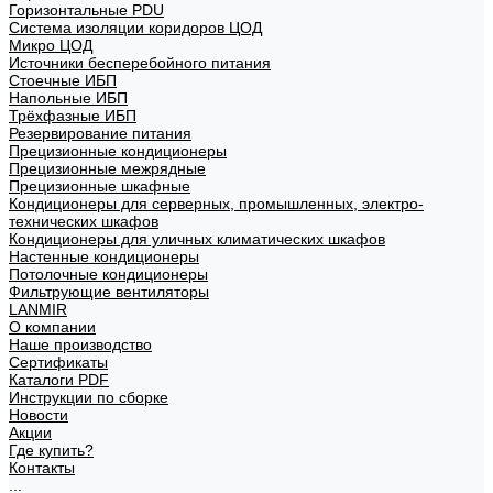
Горизонтальные PDU
Система изоляции коридоров ЦОД
Микро ЦОД
Источники бесперебойного питания
Стоечные ИБП
Напольные ИБП
Трёхфазные ИБП
Резервирование питания
Прецизионные кондиционеры
Прецизионные межрядные
Прецизионные шкафные
Кондиционеры для серверных, промышленных, электро-
технических шкафов
Кондиционеры для уличных климатических шкафов
Настенные кондиционеры
Потолочные кондиционеры
Фильтрующие вентиляторы
LANMIR
О компании
Наше производство
Сертификаты
Каталоги PDF
Инструкции по сборке
Новости
Акции
Где купить?
Контакты
...