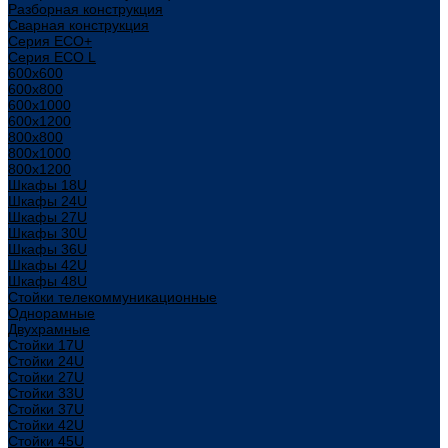
Разборная конструкция
Сварная конструкция
Серия ECO+
Серия ECO L
600x600
600x800
600х1000
600х1200
800x800
800х1000
800х1200
Шкафы 18U
Шкафы 24U
Шкафы 27U
Шкафы 30U
Шкафы 36U
Шкафы 42U
Шкафы 48U
Стойки телекоммуникационные
Однорамные
Двухрамные
Стойки 17U
Стойки 24U
Стойки 27U
Стойки 33U
Стойки 37U
Стойки 42U
Стойки 45U