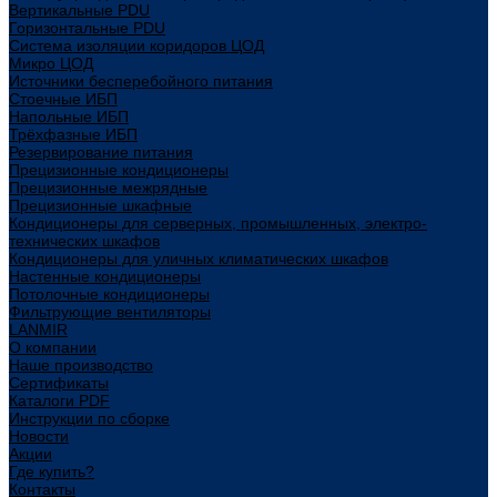
Вертикальные PDU
Горизонтальные PDU
Система изоляции коридоров ЦОД
Микро ЦОД
Источники бесперебойного питания
Стоечные ИБП
Напольные ИБП
Трёхфазные ИБП
Резервирование питания
Прецизионные кондиционеры
Прецизионные межрядные
Прецизионные шкафные
Кондиционеры для серверных, промышленных, электро-
технических шкафов
Кондиционеры для уличных климатических шкафов
Настенные кондиционеры
Потолочные кондиционеры
Фильтрующие вентиляторы
LANMIR
О компании
Наше производство
Сертификаты
Каталоги PDF
Инструкции по сборке
Новости
Акции
Где купить?
Контакты