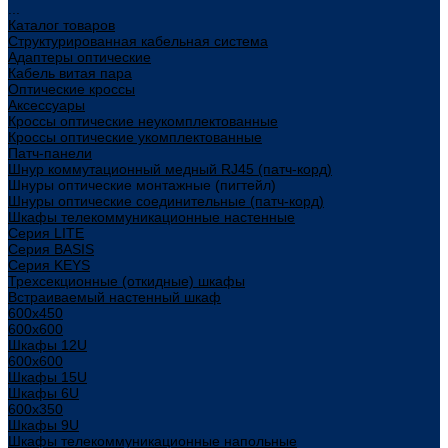
...
Каталог товаров
Структурированная кабельная система
Адаптеры оптические
Кабель витая пара
Оптические кроссы
Аксессуары
Кроссы оптические неукомплектованные
Кроссы оптические укомплектованные
Патч-панели
Шнур коммутационный медный RJ45 (патч-корд)
Шнуры оптические монтажные (пигтейл)
Шнуры оптические соединительные (патч-корд)
Шкафы телекоммуникационные настенные
Cерия LITE
Cерия BASIS
Cерия KEYS
Трехсекционные (откидные) шкафы
Встраиваемый настенный шкаф
600x450
600x600
Шкафы 12U
600x600
Шкафы 15U
Шкафы 6U
600x350
Шкафы 9U
Шкафы телекоммуникационные напольные