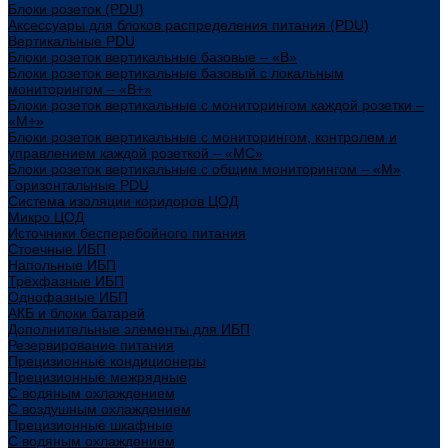
Блоки розеток (PDU)
Аксессуары для блоков распределения питания (PDU)
Вертикальные PDU
Блоки розеток вертикальные базовые – «В»
Блоки розеток вертикальные базовый с локальным
мониторингом – «В+»
Блоки розеток вертикальные с мониторингом каждой розетки –
«М+»
Блоки розеток вертикальные с мониторингом, контролем и
управлением каждой розеткой – «МС»
Блоки розеток вертикальные с общим мониторингом – «М»
Горизонтальные PDU
Система изоляции коридоров ЦОД
Микро ЦОД
Источники бесперебойного питания
Стоечные ИБП
Напольные ИБП
Трёхфазные ИБП
Однофазные ИБП
АКБ и блоки батарей
Дополнительные элементы для ИБП
Резервирование питания
Прецизионные кондиционеры
Прецизионные межрядные
С водяным охлаждением
С воздушным охлаждением
Прецизионные шкафные
С водяным охлаждением