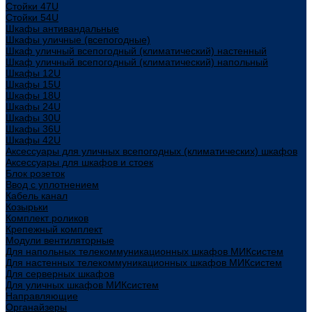
Стойки 47U
Стойки 54U
Шкафы антивандальные
Шкафы уличные (всепогодные)
Шкаф уличный всепогодный (климатический) настенный
Шкаф уличный всепогодный (климатический) напольный
Шкафы 12U
Шкафы 15U
Шкафы 18U
Шкафы 24U
Шкафы 30U
Шкафы 36U
Шкафы 42U
Аксессуары для уличных всепогодных (климатических) шкафов
Аксессуары для шкафов и стоек
Блок розеток
Ввод с уплотнением
Кабель канал
Козырьки
Комплект роликов
Крепежный комплект
Модули вентиляторные
Для напольных телекоммуникационных шкафов МИКсистем
Для настенных телекоммуникационных шкафов МИКсистем
Для серверных шкафов
Для уличных шкафов МИКсистем
Направляющие
Органайзеры