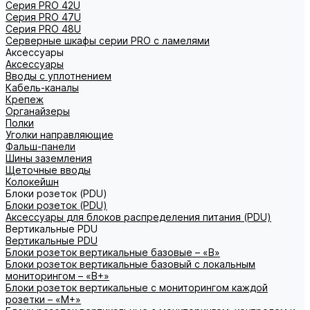
Серия PRO 42U
Серия PRO 47U
Серия PRO 48U
Серверные шкафы серии PRO с ламелями
Аксессуары
Аксессуары
Вводы с уплотнением
Кабель-каналы
Крепеж
Органайзеры
Полки
Уголки направляющие
Фальш-панели
Шины заземления
Щеточные вводы
Колокейшн
Блоки розеток (PDU)
Блоки розеток (PDU)
Аксессуары для блоков распределения питания (PDU)
Вертикальные PDU
Вертикальные PDU
Блоки розеток вертикальные базовые – «В»
Блоки розеток вертикальные базовый с локальным
мониторингом – «В+»
Блоки розеток вертикальные с мониторингом каждой
розетки – «М+»