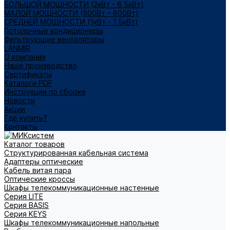
БОЛЬШОЙ МОЩНОСТИ (2кВт - 6,5кВт)
МАЛОЙ МОЩНОСТИ (500Вт – 800Вт)
СРЕДНЕЙ МОЩНОСТИ (1кВт - 1,5кВт)
Потолочные кондиционеры
Фильтрующие вентиляторы
LANMIR
О компании
Наше производство
Сертификаты
Каталоги PDF
Инструкции по сборке
Новости
Акции
Где купить?
Контакты
Каталог товаров
Структурированная кабельная система
Адаптеры оптические
Кабель витая пара
Оптические кроссы
Шкафы телекоммуникационные настенные
Cерия LITE
Cерия BASIS
Cерия KEYS
Шкафы телекоммуникационные напольные