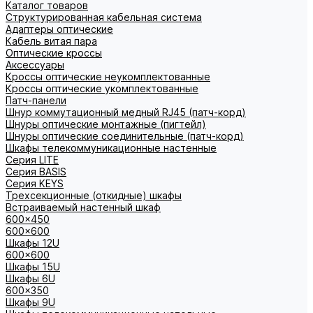
Каталог товаров
Структурированная кабельная система
Адаптеры оптические
Кабель витая пара
Оптические кроссы
Аксессуары
Кроссы оптические неукомплектованные
Кроссы оптические укомплектованные
Патч-панели
Шнур коммутационный медный RJ45 (патч-корд)
Шнуры оптические монтажные (пигтейл)
Шнуры оптические соединительные (патч-корд)
Шкафы телекоммуникационные настенные
Cерия LITE
Cерия BASIS
Cерия KEYS
Трехсекционные (откидные) шкафы
Встраиваемый настенный шкаф
600x450
600x600
Шкафы 12U
600x600
Шкафы 15U
Шкафы 6U
600x350
Шкафы 9U