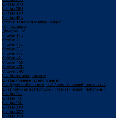
Шкафы 30U
Шкафы 36U
Шкафы 42U
Шкафы 48U
Стойки телекоммуникационные
Однорамные
Двухрамные
Стойки 17U
Стойки 24U
Стойки 27U
Стойки 33U
Стойки 37U
Стойки 42U
Стойки 45U
Стойки 47U
Стойки 54U
Шкафы антивандальные
Шкафы уличные (всепогодные)
Шкаф уличный всепогодный (климатический) настенный
Шкаф уличный всепогодный (климатический) напольный
Шкафы 12U
Шкафы 15U
Шкафы 18U
Шкафы 24U
Шкафы 30U
Шкафы 36U