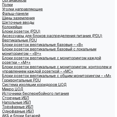
Органайзеры
Полки
Уголки направляющие
Фальш-панели
Шины заземления
Щеточные вводы
Колокейшн
Блоки розеток (PDU)
Аксессуары для блоков распределения питания (PDU)
Вертикальные PDU
Блоки розеток вертикальные базовые – «В»
Блоки розеток вертикальные базовый с локальным
мониторингом – «В+»
Блоки розеток вертикальные с мониторингом каждой
розетки – «М+»
Блоки розеток вертикальные с мониторингом, контролем и
управлением каждой розеткой – «МС»
Блоки розеток вертикальные с общим мониторингом – «М»
Горизонтальные PDU
Система изоляции коридоров ЦОД
Микро ЦОД
Источники бесперебойного питания
Стоечные ИБП
Напольные ИБП
Трёхфазные ИБП
Однофазные ИБП
АКБ и блоки батарей