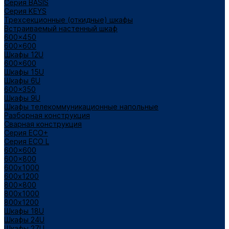
Cерия BASIS
Cерия KEYS
Трехсекционные (откидные) шкафы
Встраиваемый настенный шкаф
600x450
600x600
Шкафы 12U
600x600
Шкафы 15U
Шкафы 6U
600x350
Шкафы 9U
Шкафы телекоммуникационные напольные
Разборная конструкция
Сварная конструкция
Серия ECO+
Серия ECO L
600x600
600x800
600х1000
600х1200
800x800
800х1000
800х1200
Шкафы 18U
Шкафы 24U
Шкафы 27U