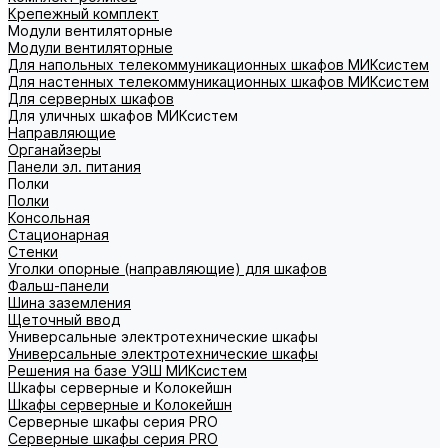
Крепежный комплект
Модули вентиляторные
Модули вентиляторные
Для напольных телекоммуникационных шкафов МИКсистем
Для настенных телекоммуникационных шкафов МИКсистем
Для серверных шкафов
Для уличных шкафов МИКсистем
Направляющие
Органайзеры
Панели эл. питания
Полки
Полки
Консольная
Стационарная
Стенки
Уголки опорные (направляющие) для шкафов
Фальш-панели
Шина заземления
Щеточный ввод
Универсальные электротехнические шкафы
Универсальные электротехнические шкафы
Решения на базе УЭШ МИКсистем
Шкафы серверные и Колокейшн
Шкафы серверные и Колокейшн
Серверные шкафы серия PRO
Серверные шкафы серия PRO