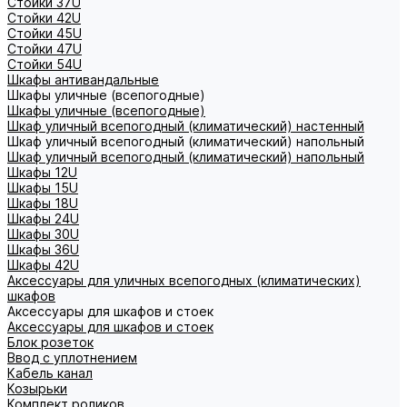
Стойки 37U
Стойки 42U
Стойки 45U
Стойки 47U
Стойки 54U
Шкафы антивандальные
Шкафы уличные (всепогодные)
Шкафы уличные (всепогодные)
Шкаф уличный всепогодный (климатический) настенный
Шкаф уличный всепогодный (климатический) напольный
Шкаф уличный всепогодный (климатический) напольный
Шкафы 12U
Шкафы 15U
Шкафы 18U
Шкафы 24U
Шкафы 30U
Шкафы 36U
Шкафы 42U
Аксессуары для уличных всепогодных (климатических)
шкафов
Аксессуары для шкафов и стоек
Аксессуары для шкафов и стоек
Блок розеток
Ввод с уплотнением
Кабель канал
Козырьки
Комплект роликов