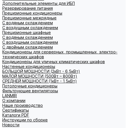
Дополнительные элементы для ИБП
Резервирование питания
Прецизионные кондиционеры
Прецизионные межрядные
С водяным охлаждением
С воздушным охлаждением
Прецизионные шкафные
С водяным охлаждением
С воздушным охлаждением
С двойным охлаждением
Кондиционеры для серверных, промышленных, электро-
технических шкафов
Кондиционеры для уличных климатических шкафов
Настенные кондиционеры
БОЛЬШОЙ МОЩНОСТИ (2кВт - 6,5кВт)
МАЛОЙ МОЩНОСТИ (500Вт – 800Вт)
СРЕДНЕЙ МОЩНОСТИ (1кВт - 1,5кВт)
Потолочные кондиционеры
Фильтрующие вентиляторы
LANMIR
О компании
Наше производство
Сертификаты
Каталоги PDF
Инструкции по сборке
Новости