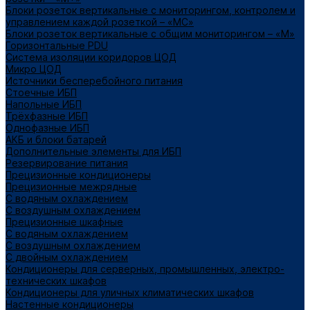
Блоки розеток вертикальные с мониторингом, контролем и
управлением каждой розеткой – «МС»
Блоки розеток вертикальные с общим мониторингом – «М»
Горизонтальные PDU
Система изоляции коридоров ЦОД
Микро ЦОД
Источники бесперебойного питания
Стоечные ИБП
Напольные ИБП
Трёхфазные ИБП
Однофазные ИБП
АКБ и блоки батарей
Дополнительные элементы для ИБП
Резервирование питания
Прецизионные кондиционеры
Прецизионные межрядные
С водяным охлаждением
С воздушным охлаждением
Прецизионные шкафные
С водяным охлаждением
С воздушным охлаждением
С двойным охлаждением
Кондиционеры для серверных, промышленных, электро-
технических шкафов
Кондиционеры для уличных климатических шкафов
Настенные кондиционеры