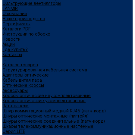
Фильтрующие вентиляторы
LANMIR
О компании
Наше производство
Сертификаты
Каталоги PDF
Инструкции по сборке
Новости
Акции
Где купить?
Контакты
...
Каталог товаров
Структурированная кабельная система
Адаптеры оптические
Кабель витая пара
Оптические кроссы
Аксессуары
Кроссы оптические неукомплектованные
Кроссы оптические укомплектованные
Патч-панели
Шнур коммутационный медный RJ45 (патч-корд)
Шнуры оптические монтажные (пигтейл)
Шнуры оптические соединительные (патч-корд)
Шкафы телекоммуникационные настенные
Cерия LITE