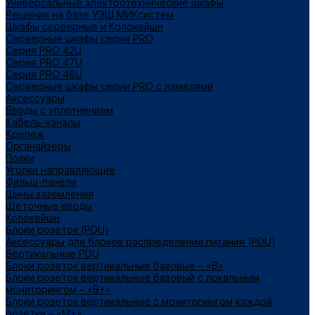
Универсальные электротехнические шкафы
Решения на базе УЭШ МИКсистем
Шкафы серверные и Колокейшн
Серверные шкафы серия PRO
Серия PRO 42U
Серия PRO 47U
Серия PRO 48U
Серверные шкафы серии PRO с ламелями
Аксессуары
Вводы с уплотнением
Кабель-каналы
Крепеж
Органайзеры
Полки
Уголки направляющие
Фальш-панели
Шины заземления
Щеточные вводы
Колокейшн
Блоки розеток (PDU)
Аксессуары для блоков распределения питания (PDU)
Вертикальные PDU
Блоки розеток вертикальные базовые – «В»
Блоки розеток вертикальные базовый с локальным
мониторингом – «В+»
Блоки розеток вертикальные с мониторингом каждой
розетки – «М+»