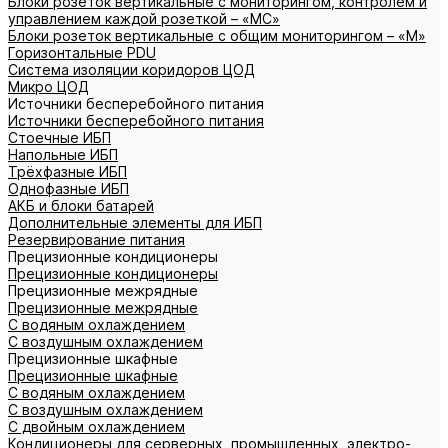
Блоки розеток вертикальные с мониторингом, контролем и
управлением каждой розеткой – «МС»
Блоки розеток вертикальные с общим мониторингом – «М»
Горизонтальные PDU
Система изоляции коридоров ЦОД
Микро ЦОД
Источники бесперебойного питания
Источники бесперебойного питания
Стоечные ИБП
Напольные ИБП
Трёхфазные ИБП
Однофазные ИБП
АКБ и блоки батарей
Дополнительные элементы для ИБП
Резервирование питания
Прецизионные кондиционеры
Прецизионные кондиционеры
Прецизионные межрядные
Прецизионные межрядные
С водяным охлаждением
С воздушным охлаждением
Прецизионные шкафные
Прецизионные шкафные
С водяным охлаждением
С воздушным охлаждением
С двойным охлаждением
Кондиционеры для серверных, промышленных, электро-