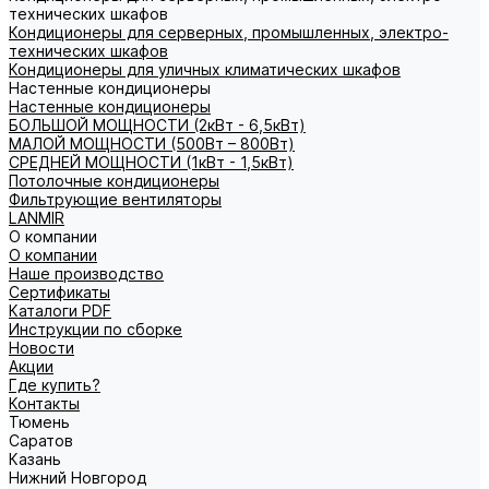
технических шкафов
Кондиционеры для серверных, промышленных, электро-
технических шкафов
Кондиционеры для уличных климатических шкафов
Настенные кондиционеры
Настенные кондиционеры
БОЛЬШОЙ МОЩНОСТИ (2кВт - 6,5кВт)
МАЛОЙ МОЩНОСТИ (500Вт – 800Вт)
СРЕДНЕЙ МОЩНОСТИ (1кВт - 1,5кВт)
Потолочные кондиционеры
Фильтрующие вентиляторы
LANMIR
О компании
О компании
Наше производство
Сертификаты
Каталоги PDF
Инструкции по сборке
Новости
Акции
Где купить?
Контакты
Тюмень
Саратов
Казань
Нижний Новгород