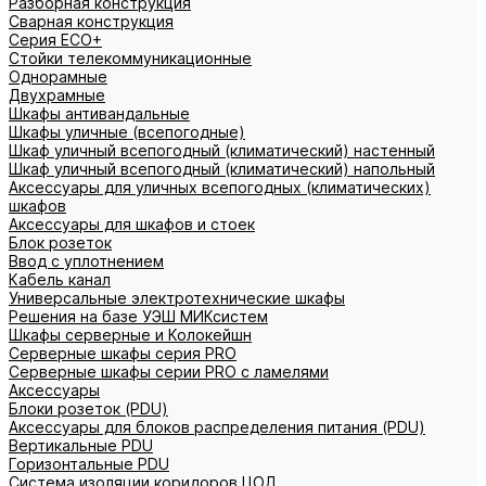
Разборная конструкция
Сварная конструкция
Серия ECO+
Стойки телекоммуникационные
Однорамные
Двухрамные
Шкафы антивандальные
Шкафы уличные (всепогодные)
Шкаф уличный всепогодный (климатический) настенный
Шкаф уличный всепогодный (климатический) напольный
Аксессуары для уличных всепогодных (климатических)
шкафов
Аксессуары для шкафов и стоек
Блок розеток
Ввод с уплотнением
Кабель канал
Универсальные электротехнические шкафы
Решения на базе УЭШ МИКсистем
Шкафы серверные и Колокейшн
Серверные шкафы серия PRO
Серверные шкафы серии PRO с ламелями
Аксессуары
Блоки розеток (PDU)
Аксессуары для блоков распределения питания (PDU)
Вертикальные PDU
Горизонтальные PDU
Система изоляции коридоров ЦОД