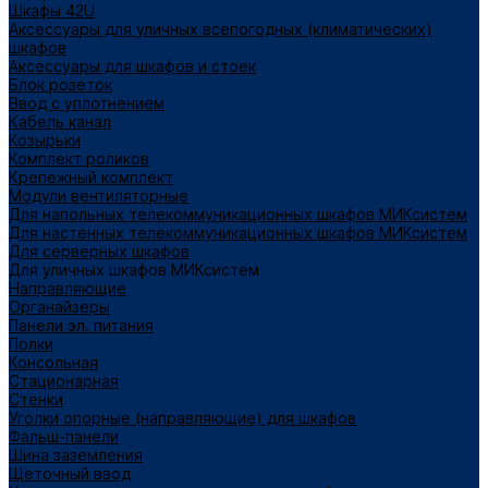
Шкафы 42U
Аксессуары для уличных всепогодных (климатических)
шкафов
Аксессуары для шкафов и стоек
Блок розеток
Ввод с уплотнением
Кабель канал
Козырьки
Комплект роликов
Крепежный комплект
Модули вентиляторные
Для напольных телекоммуникационных шкафов МИКсистем
Для настенных телекоммуникационных шкафов МИКсистем
Для серверных шкафов
Для уличных шкафов МИКсистем
Направляющие
Органайзеры
Панели эл. питания
Полки
Консольная
Стационарная
Стенки
Уголки опорные (направляющие) для шкафов
Фальш-панели
Шина заземления
Щеточный ввод