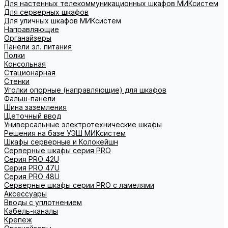
Для настенных телекоммуникационных шкафов МИКсистем
Для серверных шкафов
Для уличных шкафов МИКсистем
Направляющие
Органайзеры
Панели эл. питания
Полки
Консольная
Стационарная
Стенки
Уголки опорные (направляющие) для шкафов
Фальш-панели
Шина заземления
Щеточный ввод
Универсальные электротехнические шкафы
Решения на базе УЭШ МИКсистем
Шкафы серверные и Колокейшн
Серверные шкафы серия PRO
Серия PRO 42U
Серия PRO 47U
Серия PRO 48U
Серверные шкафы серии PRO с ламелями
Аксессуары
Вводы с уплотнением
Кабель-каналы
Крепеж