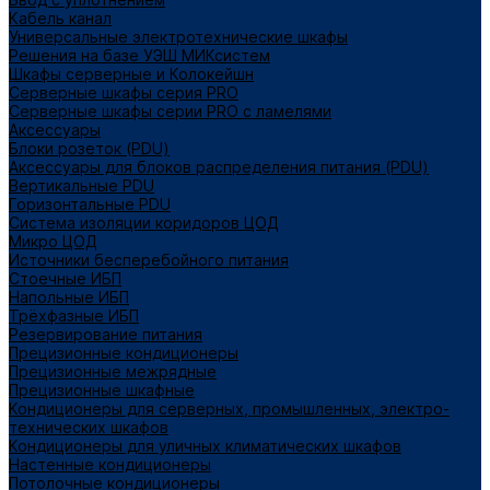
Кабель канал
Универсальные электротехнические шкафы
Решения на базе УЭШ МИКсистем
Шкафы серверные и Колокейшн
Серверные шкафы серия PRO
Серверные шкафы серии PRO с ламелями
Аксессуары
Блоки розеток (PDU)
Аксессуары для блоков распределения питания (PDU)
Вертикальные PDU
Горизонтальные PDU
Система изоляции коридоров ЦОД
Микро ЦОД
Источники бесперебойного питания
Стоечные ИБП
Напольные ИБП
Трёхфазные ИБП
Резервирование питания
Прецизионные кондиционеры
Прецизионные межрядные
Прецизионные шкафные
Кондиционеры для серверных, промышленных, электро-
технических шкафов
Кондиционеры для уличных климатических шкафов
Настенные кондиционеры
Потолочные кондиционеры