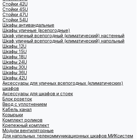
Стойки 42U
Стойки 45U
Стойки 47U
Стойки 54U
Шкафы антивандальные
Шкафы уличные (всепогодные)
Шкаф уличный всепогодный (климатический) настенный
Шкаф уличный всепогодный (климатический) напольный
Шкафы 12U
Шкафы 15U
Шкафы 18U
Шкафы 24U
Шкафы 30U
Шкафы 36U
Шкафы 42U
Аксессуары для уличных всепогодных (климатических)
шкафов
Аксессуары для шкафов и стоек
Блок розеток
Ввод с уплотнением
Кабель канал
Козырьки
Комплект роликов
Крепежный комплект
Модули вентиляторные
Для напольных телекоммуникационных шкафов МИКсистем