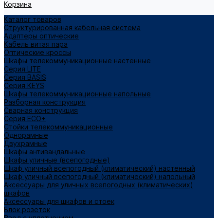
Корзина
Каталог товаров
Структурированная кабельная система
Адаптеры оптические
Кабель витая пара
Оптические кроссы
Шкафы телекоммуникационные настенные
Cерия LITE
Cерия BASIS
Cерия KEYS
Шкафы телекоммуникационные напольные
Разборная конструкция
Сварная конструкция
Серия ECO+
Стойки телекоммуникационные
Однорамные
Двухрамные
Шкафы антивандальные
Шкафы уличные (всепогодные)
Шкаф уличный всепогодный (климатический) настенный
Шкаф уличный всепогодный (климатический) напольный
Аксессуары для уличных всепогодных (климатических)
шкафов
Аксессуары для шкафов и стоек
Блок розеток
Ввод с уплотнением