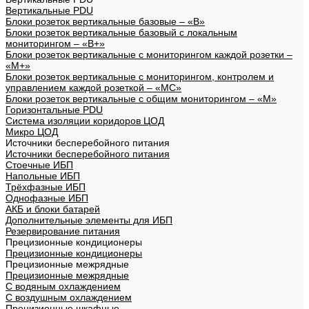
Вертикальные PDU
Блоки розеток вертикальные базовые – «В»
Блоки розеток вертикальные базовый с локальным
мониторингом – «В+»
Блоки розеток вертикальные с мониторингом каждой розетки –
«М+»
Блоки розеток вертикальные с мониторингом, контролем и
управлением каждой розеткой – «МС»
Блоки розеток вертикальные с общим мониторингом – «М»
Горизонтальные PDU
Система изоляции коридоров ЦОД
Микро ЦОД
Источники бесперебойного питания
Источники бесперебойного питания
Стоечные ИБП
Напольные ИБП
Трёхфазные ИБП
Однофазные ИБП
АКБ и блоки батарей
Дополнительные элементы для ИБП
Резервирование питания
Прецизионные кондиционеры
Прецизионные кондиционеры
Прецизионные межрядные
Прецизионные межрядные
С водяным охлаждением
С воздушным охлаждением
Прецизионные шкафные