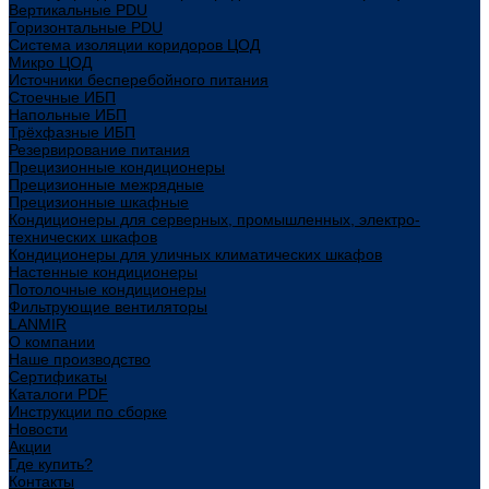
Вертикальные PDU
Горизонтальные PDU
Система изоляции коридоров ЦОД
Микро ЦОД
Источники бесперебойного питания
Стоечные ИБП
Напольные ИБП
Трёхфазные ИБП
Резервирование питания
Прецизионные кондиционеры
Прецизионные межрядные
Прецизионные шкафные
Кондиционеры для серверных, промышленных, электро-
технических шкафов
Кондиционеры для уличных климатических шкафов
Настенные кондиционеры
Потолочные кондиционеры
Фильтрующие вентиляторы
LANMIR
О компании
Наше производство
Сертификаты
Каталоги PDF
Инструкции по сборке
Новости
Акции
Где купить?
Контакты