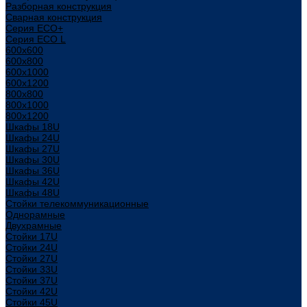
Разборная конструкция
Сварная конструкция
Серия ECO+
Серия ECO L
600x600
600x800
600х1000
600х1200
800x800
800х1000
800х1200
Шкафы 18U
Шкафы 24U
Шкафы 27U
Шкафы 30U
Шкафы 36U
Шкафы 42U
Шкафы 48U
Стойки телекоммуникационные
Однорамные
Двухрамные
Стойки 17U
Стойки 24U
Стойки 27U
Стойки 33U
Стойки 37U
Стойки 42U
Стойки 45U