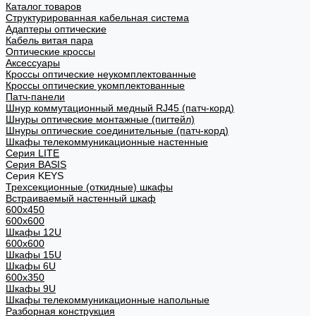
Каталог товаров
Структурированная кабельная система
Адаптеры оптические
Кабель витая пара
Оптические кроссы
Аксессуары
Кроссы оптические неукомплектованные
Кроссы оптические укомплектованные
Патч-панели
Шнур коммутационный медный RJ45 (патч-корд)
Шнуры оптические монтажные (пигтейл)
Шнуры оптические соединительные (патч-корд)
Шкафы телекоммуникационные настенные
Cерия LITE
Cерия BASIS
Cерия KEYS
Трехсекционные (откидные) шкафы
Встраиваемый настенный шкаф
600x450
600x600
Шкафы 12U
600x600
Шкафы 15U
Шкафы 6U
600x350
Шкафы 9U
Шкафы телекоммуникационные напольные
Разборная конструкция