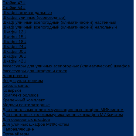
Стойки 47U
Стойки 54U
Шкафы антивандальные
Шкафы уличные (всепогодные)
Шкаф уличный всепогодный (климатический) настенный
Шкаф уличный всепогодный (климатический) напольный
Шкафы 12U
Шкафы 15U
Шкафы 18U
Шкафы 24U
Шкафы 30U
Шкафы 36U
Шкафы 42U
Аксессуары для уличных всепогодных (климатических) шкафов
Аксессуары для шкафов и стоек
Блок розеток
Ввод с уплотнением
Кабель канал
Козырьки
Комплект роликов
Крепежный комплект
Модули вентиляторные
Для напольных телекоммуникационных шкафов МИКсистем
Для настенных телекоммуникационных шкафов МИКсистем
Для серверных шкафов
Для уличных шкафов МИКсистем
Направляющие
Органайзеры