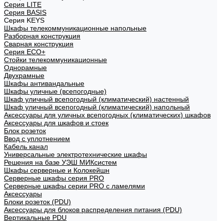
Cерия LITE
Cерия BASIS
Cерия KEYS
Шкафы телекоммуникационные напольные
Разборная конструкция
Сварная конструкция
Серия ECO+
Стойки телекоммуникационные
Однорамные
Двухрамные
Шкафы антивандальные
Шкафы уличные (всепогодные)
Шкаф уличный всепогодный (климатический) настенный
Шкаф уличный всепогодный (климатический) напольный
Аксессуары для уличных всепогодных (климатических) шкафов
Аксессуары для шкафов и стоек
Блок розеток
Ввод с уплотнением
Кабель канал
Универсальные электротехнические шкафы
Решения на базе УЭШ МИКсистем
Шкафы серверные и Колокейшн
Серверные шкафы серия PRO
Серверные шкафы серии PRO с ламелями
Аксессуары
Блоки розеток (PDU)
Аксессуары для блоков распределения питания (PDU)
Вертикальные PDU