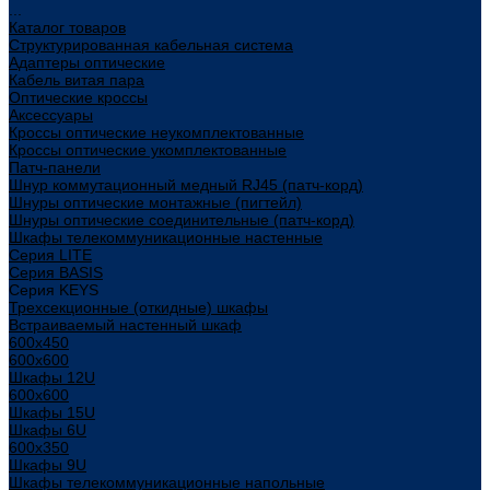
...
Каталог товаров
Структурированная кабельная система
Адаптеры оптические
Кабель витая пара
Оптические кроссы
Аксессуары
Кроссы оптические неукомплектованные
Кроссы оптические укомплектованные
Патч-панели
Шнур коммутационный медный RJ45 (патч-корд)
Шнуры оптические монтажные (пигтейл)
Шнуры оптические соединительные (патч-корд)
Шкафы телекоммуникационные настенные
Cерия LITE
Cерия BASIS
Cерия KEYS
Трехсекционные (откидные) шкафы
Встраиваемый настенный шкаф
600x450
600x600
Шкафы 12U
600x600
Шкафы 15U
Шкафы 6U
600x350
Шкафы 9U
Шкафы телекоммуникационные напольные