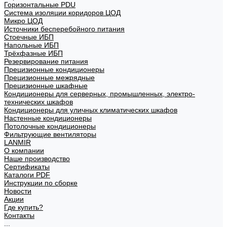
Горизонтальные PDU
Система изоляции коридоров ЦОД
Микро ЦОД
Источники бесперебойного питания
Стоечные ИБП
Напольные ИБП
Трёхфазные ИБП
Резервирование питания
Прецизионные кондиционеры
Прецизионные межрядные
Прецизионные шкафные
Кондиционеры для серверных, промышленных, электро-
технических шкафов
Кондиционеры для уличных климатических шкафов
Настенные кондиционеры
Потолочные кондиционеры
Фильтрующие вентиляторы
LANMIR
О компании
Наше производство
Сертификаты
Каталоги PDF
Инструкции по сборке
Новости
Акции
Где купить?
Контакты
...