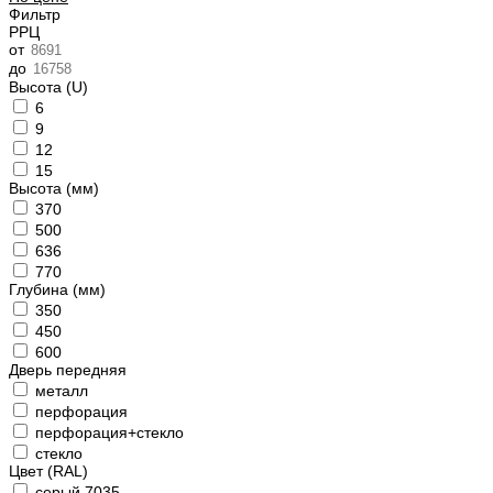
Фильтр
РРЦ
от
до
Высота (U)
6
9
12
15
Высота (мм)
370
500
636
770
Глубина (мм)
350
450
600
Дверь передняя
металл
перфорация
перфорация+стекло
стекло
Цвет (RAL)
серый 7035