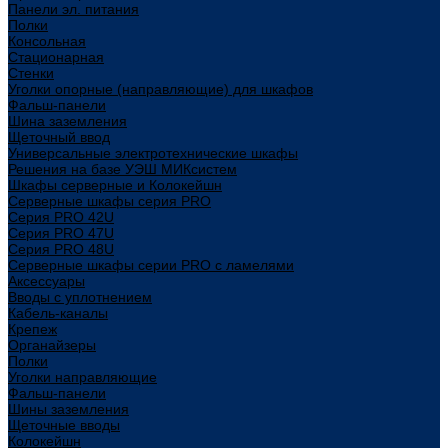
Панели эл. питания
Полки
Консольная
Стационарная
Стенки
Уголки опорные (направляющие) для шкафов
Фальш-панели
Шина заземления
Щеточный ввод
Универсальные электротехнические шкафы
Решения на базе УЭШ МИКсистем
Шкафы серверные и Колокейшн
Серверные шкафы серия PRO
Серия PRO 42U
Серия PRO 47U
Серия PRO 48U
Серверные шкафы серии PRO с ламелями
Аксессуары
Вводы с уплотнением
Кабель-каналы
Крепеж
Органайзеры
Полки
Уголки направляющие
Фальш-панели
Шины заземления
Щеточные вводы
Колокейшн