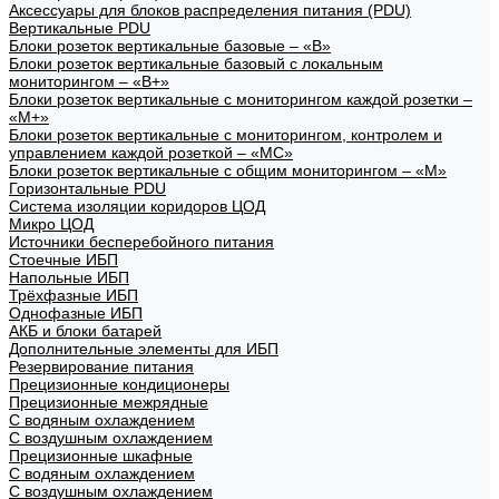
Аксессуары для блоков распределения питания (PDU)
Вертикальные PDU
Блоки розеток вертикальные базовые – «В»
Блоки розеток вертикальные базовый с локальным
мониторингом – «В+»
Блоки розеток вертикальные с мониторингом каждой розетки –
«М+»
Блоки розеток вертикальные с мониторингом, контролем и
управлением каждой розеткой – «МС»
Блоки розеток вертикальные с общим мониторингом – «М»
Горизонтальные PDU
Система изоляции коридоров ЦОД
Микро ЦОД
Источники бесперебойного питания
Стоечные ИБП
Напольные ИБП
Трёхфазные ИБП
Однофазные ИБП
АКБ и блоки батарей
Дополнительные элементы для ИБП
Резервирование питания
Прецизионные кондиционеры
Прецизионные межрядные
С водяным охлаждением
С воздушным охлаждением
Прецизионные шкафные
С водяным охлаждением
С воздушным охлаждением