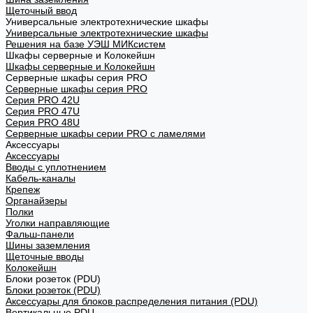
Щеточный ввод
Универсальные электротехнические шкафы
Универсальные электротехнические шкафы
Решения на базе УЭШ МИКсистем
Шкафы серверные и Колокейшн
Шкафы серверные и Колокейшн
Серверные шкафы серия PRO
Серверные шкафы серия PRO
Серия PRO 42U
Серия PRO 47U
Серия PRO 48U
Серверные шкафы серии PRO с ламелями
Аксессуары
Аксессуары
Вводы с уплотнением
Кабель-каналы
Крепеж
Органайзеры
Полки
Уголки направляющие
Фальш-панели
Шины заземления
Щеточные вводы
Колокейшн
Блоки розеток (PDU)
Блоки розеток (PDU)
Аксессуары для блоков распределения питания (PDU)
Вертикальные PDU