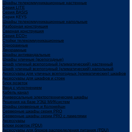
Шкафы телекоммуникационные настенные
Cерия LITE
Cерия BASIS
Cерия KEYS
Шкафы телекоммуникационные напольные
Разборная конструкция
Сварная конструкция
Серия ECO+
Стойки телекоммуникационные
Однорамные
Двухрамные
Шкафы антивандальные
Шкафы уличные (всепогодные)
Шкаф уличный всепогодный (климатический) настенный
Шкаф уличный всепогодный (климатический) напольный
Аксессуары для уличных всепогодных (климатических) шкафов
Аксессуары для шкафов и стоек
Блок розеток
Ввод с уплотнением
Кабель канал
Универсальные электротехнические шкафы
Решения на базе УЭШ МИКсистем
Шкафы серверные и Колокейшн
Серверные шкафы серия PRO
Серверные шкафы серии PRO с ламелями
Аксессуары
Блоки розеток (PDU)
Аксессуары для блоков распределения питания (PDU)