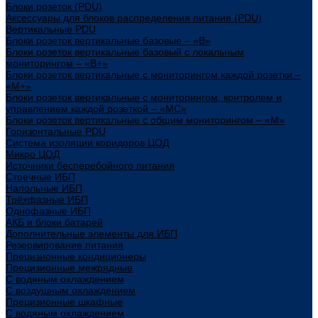
Блоки розеток (PDU)
Аксессуары для блоков распределения питания (PDU)
Вертикальные PDU
Блоки розеток вертикальные базовые – «В»
Блоки розеток вертикальные базовый с локальным
мониторингом – «В+»
Блоки розеток вертикальные с мониторингом каждой розетки –
«М+»
Блоки розеток вертикальные с мониторингом, контролем и
управлением каждой розеткой – «МС»
Блоки розеток вертикальные с общим мониторингом – «М»
Горизонтальные PDU
Система изоляции коридоров ЦОД
Микро ЦОД
Источники бесперебойного питания
Стоечные ИБП
Напольные ИБП
Трёхфазные ИБП
Однофазные ИБП
АКБ и блоки батарей
Дополнительные элементы для ИБП
Резервирование питания
Прецизионные кондиционеры
Прецизионные межрядные
С водяным охлаждением
С воздушным охлаждением
Прецизионные шкафные
С водяным охлаждением