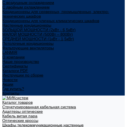
С воздушным охлаждением
С двойным охлаждением
Кондиционеры для серверных, промышленных, электро-
технических шкафов
Кондиционеры для уличных климатических шкафов
Настенные кондиционеры
БОЛЬШОЙ МОЩНОСТИ (2кВт - 6,5кВт)
МАЛОЙ МОЩНОСТИ (500Вт – 800Вт)
СРЕДНЕЙ МОЩНОСТИ (1кВт - 1,5кВт)
Потолочные кондиционеры
Фильтрующие вентиляторы
LANMIR
О компании
Наше производство
Сертификаты
Каталоги PDF
Инструкции по сборке
Новости
Акции
Где купить?
Контакты
Каталог товаров
Структурированная кабельная система
Адаптеры оптические
Кабель витая пара
Оптические кроссы
Шкафы телекоммуникационные настенные