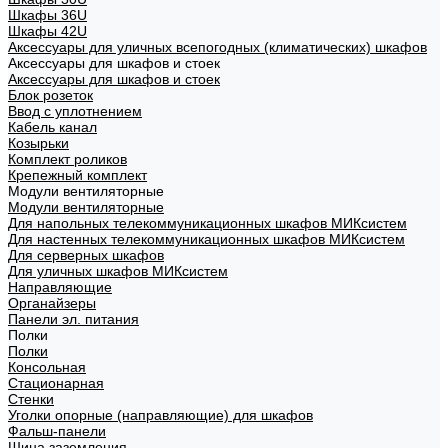
Шкафы 36U
Шкафы 42U
Аксессуары для уличных всепогодных (климатических) шкафов
Аксессуары для шкафов и стоек
Аксессуары для шкафов и стоек
Блок розеток
Ввод с уплотнением
Кабель канал
Козырьки
Комплект роликов
Крепежный комплект
Модули вентиляторные
Модули вентиляторные
Для напольных телекоммуникационных шкафов МИКсистем
Для настенных телекоммуникационных шкафов МИКсистем
Для серверных шкафов
Для уличных шкафов МИКсистем
Направляющие
Органайзеры
Панели эл. питания
Полки
Полки
Консольная
Стационарная
Стенки
Уголки опорные (направляющие) для шкафов
Фальш-панели
Шина заземления