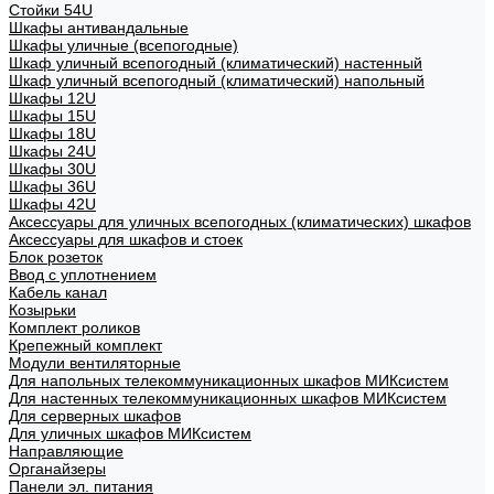
Стойки 54U
Шкафы антивандальные
Шкафы уличные (всепогодные)
Шкаф уличный всепогодный (климатический) настенный
Шкаф уличный всепогодный (климатический) напольный
Шкафы 12U
Шкафы 15U
Шкафы 18U
Шкафы 24U
Шкафы 30U
Шкафы 36U
Шкафы 42U
Аксессуары для уличных всепогодных (климатических) шкафов
Аксессуары для шкафов и стоек
Блок розеток
Ввод с уплотнением
Кабель канал
Козырьки
Комплект роликов
Крепежный комплект
Модули вентиляторные
Для напольных телекоммуникационных шкафов МИКсистем
Для настенных телекоммуникационных шкафов МИКсистем
Для серверных шкафов
Для уличных шкафов МИКсистем
Направляющие
Органайзеры
Панели эл. питания