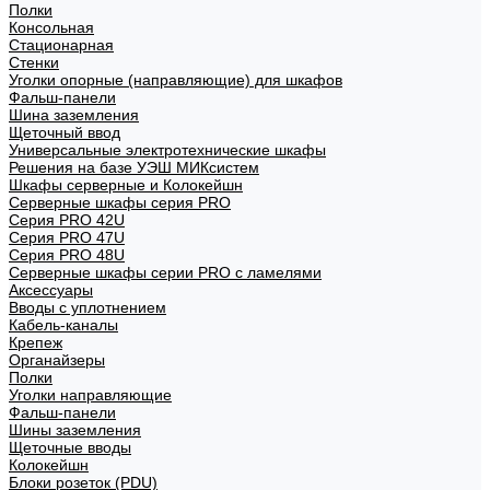
Полки
Консольная
Стационарная
Стенки
Уголки опорные (направляющие) для шкафов
Фальш-панели
Шина заземления
Щеточный ввод
Универсальные электротехнические шкафы
Решения на базе УЭШ МИКсистем
Шкафы серверные и Колокейшн
Серверные шкафы серия PRO
Серия PRO 42U
Серия PRO 47U
Серия PRO 48U
Серверные шкафы серии PRO с ламелями
Аксессуары
Вводы с уплотнением
Кабель-каналы
Крепеж
Органайзеры
Полки
Уголки направляющие
Фальш-панели
Шины заземления
Щеточные вводы
Колокейшн
Блоки розеток (PDU)