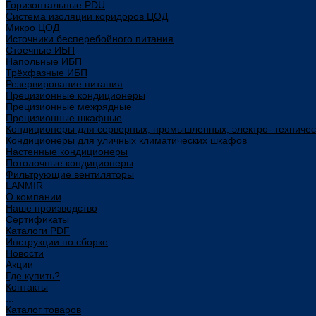
Горизонтальные PDU
Система изоляции коридоров ЦОД
Микро ЦОД
Источники бесперебойного питания
Стоечные ИБП
Напольные ИБП
Трёхфазные ИБП
Резервирование питания
Прецизионные кондиционеры
Прецизионные межрядные
Прецизионные шкафные
Кондиционеры для серверных, промышленных, электро- техниче
Кондиционеры для уличных климатических шкафов
Настенные кондиционеры
Потолочные кондиционеры
Фильтрующие вентиляторы
LANMIR
О компании
Наше производство
Сертификаты
Каталоги PDF
Инструкции по сборке
Новости
Акции
Где купить?
Контакты
...
Каталог товаров