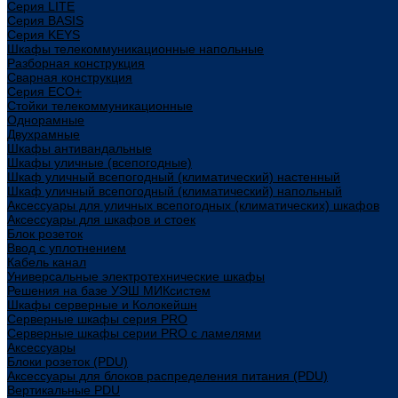
Cерия LITE
Cерия BASIS
Cерия KEYS
Шкафы телекоммуникационные напольные
Разборная конструкция
Сварная конструкция
Серия ECO+
Стойки телекоммуникационные
Однорамные
Двухрамные
Шкафы антивандальные
Шкафы уличные (всепогодные)
Шкаф уличный всепогодный (климатический) настенный
Шкаф уличный всепогодный (климатический) напольный
Аксессуары для уличных всепогодных (климатических) шкафов
Аксессуары для шкафов и стоек
Блок розеток
Ввод с уплотнением
Кабель канал
Универсальные электротехнические шкафы
Решения на базе УЭШ МИКсистем
Шкафы серверные и Колокейшн
Серверные шкафы серия PRO
Серверные шкафы серии PRO с ламелями
Аксессуары
Блоки розеток (PDU)
Аксессуары для блоков распределения питания (PDU)
Вертикальные PDU