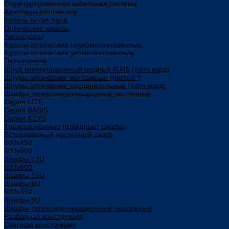
Структурированная кабельная система
Адаптеры оптические
Кабель витая пара
Оптические кроссы
Аксессуары
Кроссы оптические неукомплектованные
Кроссы оптические укомплектованные
Патч-панели
Шнур коммутационный медный RJ45 (патч-корд)
Шнуры оптические монтажные (пигтейл)
Шнуры оптические соединительные (патч-корд)
Шкафы телекоммуникационные настенные
Cерия LITE
Cерия BASIS
Cерия KEYS
Трехсекционные (откидные) шкафы
Встраиваемый настенный шкаф
600x450
600x600
Шкафы 12U
600x600
Шкафы 15U
Шкафы 6U
600x350
Шкафы 9U
Шкафы телекоммуникационные напольные
Разборная конструкция
Сварная конструкция