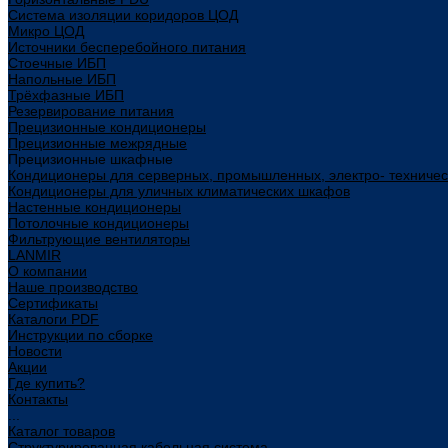
Система изоляции коридоров ЦОД
Микро ЦОД
Источники бесперебойного питания
Стоечные ИБП
Напольные ИБП
Трёхфазные ИБП
Резервирование питания
Прецизионные кондиционеры
Прецизионные межрядные
Прецизионные шкафные
Кондиционеры для серверных, промышленных, электро- техниче
Кондиционеры для уличных климатических шкафов
Настенные кондиционеры
Потолочные кондиционеры
Фильтрующие вентиляторы
LANMIR
О компании
Наше производство
Сертификаты
Каталоги PDF
Инструкции по сборке
Новости
Акции
Где купить?
Контакты
...
Каталог товаров
Структурированная кабельная система