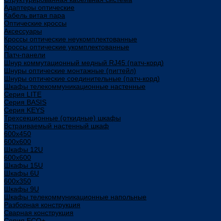
Адаптеры оптические
Кабель витая пара
Оптические кроссы
Аксессуары
Кроссы оптические неукомплектованные
Кроссы оптические укомплектованные
Патч-панели
Шнур коммутационный медный RJ45 (патч-корд)
Шнуры оптические монтажные (пигтейл)
Шнуры оптические соединительные (патч-корд)
Шкафы телекоммуникационные настенные
Cерия LITE
Cерия BASIS
Cерия KEYS
Трехсекционные (откидные) шкафы
Встраиваемый настенный шкаф
600x450
600x600
Шкафы 12U
600x600
Шкафы 15U
Шкафы 6U
600x350
Шкафы 9U
Шкафы телекоммуникационные напольные
Разборная конструкция
Сварная конструкция
Серия ECO+