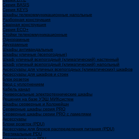
Cерия BASIS
Cерия KEYS
Шкафы телекоммуникационные напольные
Разборная конструкция
Сварная конструкция
Серия ECO+
Стойки телекоммуникационные
Однорамные
Двухрамные
Шкафы антивандальные
Шкафы уличные (всепогодные)
Шкаф уличный всепогодный (климатический) настенный
Шкаф уличный всепогодный (климатический) напольный
Аксессуары для уличных всепогодных (климатических) шкафов
Аксессуары для шкафов и стоек
Блок розеток
Ввод с уплотнением
Кабель канал
Универсальные электротехнические шкафы
Решения на базе УЭШ МИКсистем
Шкафы серверные и Колокейшн
Серверные шкафы серия PRO
Серверные шкафы серии PRO с ламелями
Аксессуары
Блоки розеток (PDU)
Аксессуары для блоков распределения питания (PDU)
Вертикальные PDU
Горизонтальные PDU