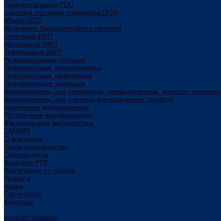
Горизонтальные PDU
Система изоляции коридоров ЦОД
Микро ЦОД
Источники бесперебойного питания
Стоечные ИБП
Напольные ИБП
Трёхфазные ИБП
Резервирование питания
Прецизионные кондиционеры
Прецизионные межрядные
Прецизионные шкафные
Кондиционеры для серверных, промышленных, электро- техниче
Кондиционеры для уличных климатических шкафов
Настенные кондиционеры
Потолочные кондиционеры
Фильтрующие вентиляторы
LANMIR
О компании
Наше производство
Сертификаты
Каталоги PDF
Инструкции по сборке
Новости
Акции
Где купить?
Контакты
...
Каталог товаров