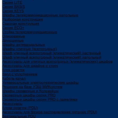
Cерия LITE
Cерия BASIS
Cерия KEYS
Шкафы телекоммуникационные напольные
Разборная конструкция
Сварная конструкция
Серия ECO+
Стойки телекоммуникационные
Однорамные
Двухрамные
Шкафы антивандальные
Шкафы уличные (всепогодные)
Шкаф уличный всепогодный (климатический) настенный
Шкаф уличный всепогодный (климатический) напольный
Аксессуары для уличных всепогодных (климатических) шкафов
Аксессуары для шкафов и стоек
Блок розеток
Ввод с уплотнением
Кабель канал
Универсальные электротехнические шкафы
Решения на базе УЭШ МИКсистем
Шкафы серверные и Колокейшн
Серверные шкафы серия PRO
Серверные шкафы серии PRO с ламелями
Аксессуары
Блоки розеток (PDU)
Аксессуары для блоков распределения питания (PDU)
Вертикальные PDU