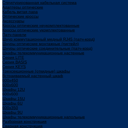
Структурированная кабельная система
Адаптеры оптические
Кабель витая пара
Оптические кроссы
Аксессуары
Кроссы оптические неукомплектованные
Кроссы оптические укомплектованные
Патч-панели
Шнур коммутационный медный RJ45 (патч-корд)
Шнуры оптические монтажные (пигтейл)
Шнуры оптические соединительные (патч-корд)
Шкафы телекоммуникационные настенные
Cерия LITE
Cерия BASIS
Cерия KEYS
Трехсекционные (откидные) шкафы
Встраиваемый настенный шкаф
600x450
600x600
Шкафы 12U
600x600
Шкафы 15U
Шкафы 6U
600x350
Шкафы 9U
Шкафы телекоммуникационные напольные
Разборная конструкция
Сварная конструкция