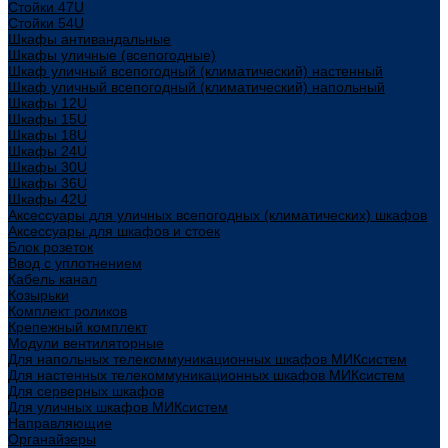
Стойки 47U
Стойки 54U
Шкафы антивандальные
Шкафы уличные (всепогодные)
Шкаф уличный всепогодный (климатический) настенный
Шкаф уличный всепогодный (климатический) напольный
Шкафы 12U
Шкафы 15U
Шкафы 18U
Шкафы 24U
Шкафы 30U
Шкафы 36U
Шкафы 42U
Аксессуары для уличных всепогодных (климатических) шкафов
Аксессуары для шкафов и стоек
Блок розеток
Ввод с уплотнением
Кабель канал
Козырьки
Комплект роликов
Крепежный комплект
Модули вентиляторные
Для напольных телекоммуникационных шкафов МИКсистем
Для настенных телекоммуникационных шкафов МИКсистем
Для серверных шкафов
Для уличных шкафов МИКсистем
Направляющие
Органайзеры