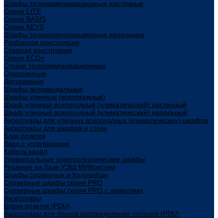
Шкафы телекоммуникационные настенные
Cерия LITE
Cерия BASIS
Cерия KEYS
Шкафы телекоммуникационные напольные
Разборная конструкция
Сварная конструкция
Серия ECO+
Стойки телекоммуникационные
Однорамные
Двухрамные
Шкафы антивандальные
Шкафы уличные (всепогодные)
Шкаф уличный всепогодный (климатический) настенный
Шкаф уличный всепогодный (климатический) напольный
Аксессуары для уличных всепогодных (климатических) шкафов
Аксессуары для шкафов и стоек
Блок розеток
Ввод с уплотнением
Кабель канал
Универсальные электротехнические шкафы
Решения на базе УЭШ МИКсистем
Шкафы серверные и Колокейшн
Серверные шкафы серия PRO
Серверные шкафы серии PRO с ламелями
Аксессуары
Блоки розеток (PDU)
Аксессуары для блоков распределения питания (PDU)