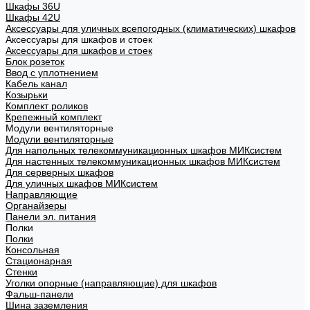
Шкафы 36U
Шкафы 42U
Аксессуары для уличных всепогодных (климатических) шкафов
Аксессуары для шкафов и стоек
Аксессуары для шкафов и стоек
Блок розеток
Ввод с уплотнением
Кабель канал
Козырьки
Комплект роликов
Крепежный комплект
Модули вентиляторные
Модули вентиляторные
Для напольных телекоммуникационных шкафов МИКсистем
Для настенных телекоммуникационных шкафов МИКсистем
Для серверных шкафов
Для уличных шкафов МИКсистем
Направляющие
Органайзеры
Панели эл. питания
Полки
Полки
Консольная
Стационарная
Стенки
Уголки опорные (направляющие) для шкафов
Фальш-панели
Шина заземления