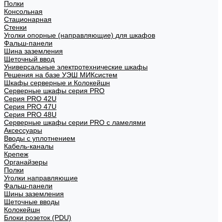
Полки
Консольная
Стационарная
Стенки
Уголки опорные (направляющие) для шкафов
Фальш-панели
Шина заземления
Щеточный ввод
Универсальные электротехнические шкафы
Решения на базе УЭШ МИКсистем
Шкафы серверные и Колокейшн
Серверные шкафы серия PRO
Серия PRO 42U
Серия PRO 47U
Серия PRO 48U
Серверные шкафы серии PRO с ламелями
Аксессуары
Вводы с уплотнением
Кабель-каналы
Крепеж
Органайзеры
Полки
Уголки направляющие
Фальш-панели
Шины заземления
Щеточные вводы
Колокейшн
Блоки розеток (PDU)