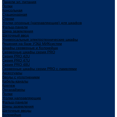
Панели эл. питания
Полки
Консольная
Стационарная
Стенки
Уголки опорные (направляющие) для шкафов
Фальш-панели
Шина заземления
Щеточный ввод
Универсальные электротехнические шкафы
Решения на базе УЭШ МИКсистем
Шкафы серверные и Колокейшн
Серверные шкафы серия PRO
Серия PRO 42U
Серия PRO 47U
Серия PRO 48U
Серверные шкафы серии PRO с ламелями
Аксессуары
Вводы с уплотнением
Кабель-каналы
Крепеж
Органайзеры
Полки
Уголки направляющие
Фальш-панели
Шины заземления
Щеточные вводы
Колокейшн