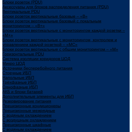
Блоки розеток (PDU)
Аксессуары для блоков распределения питания (PDU)
Вертикальные PDU
Блоки розеток вертикальные базовые – «В»
Блоки розеток вертикальные базовый с локальным
мониторингом – «В+»
Блоки розеток вертикальные с мониторингом каждой розетки –
«М+»
Блоки розеток вертикальные с мониторингом, контролем и
управлением каждой розеткой – «МС»
Блоки розеток вертикальные с общим мониторингом – «М»
Горизонтальные PDU
Система изоляции коридоров ЦОД
Микро ЦОД
Источники бесперебойного питания
Стоечные ИБП
Напольные ИБП
Трёхфазные ИБП
Однофазные ИБП
АКБ и блоки батарей
Дополнительные элементы для ИБП
Резервирование питания
Прецизионные кондиционеры
Прецизионные межрядные
С водяным охлаждением
С воздушным охлаждением
Прецизионные шкафные
С водяным охлаждением