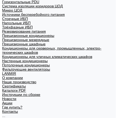
Горизонтальные PDU
Система изоляции коридоров ЦОД
Микро ЦОД
Источники бесперебойного питания
Стоечные ИБП
Напольные ИБП
Трёхфазные ИБП
Резервирование питания
Прецизионные кондиционеры
Прецизионные межрядные
Прецизионные шкафные
Кондиционеры для серверных, промышленных, электро-
технических шкафов
Кондиционеры для уличных климатических шкафов
Настенные кондиционеры
Потолочные кондиционеры
Фильтрующие вентиляторы
LANMIR
О компании
Наше производство
Сертификаты
Каталоги PDF
Инструкции по сборке
Новости
Акции
Где купить?
Контакты
...