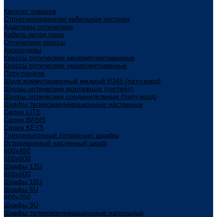
...
Каталог товаров
Структурированная кабельная система
Адаптеры оптические
Кабель витая пара
Оптические кроссы
Аксессуары
Кроссы оптические неукомплектованные
Кроссы оптические укомплектованные
Патч-панели
Шнур коммутационный медный RJ45 (патч-корд)
Шнуры оптические монтажные (пигтейл)
Шнуры оптические соединительные (патч-корд)
Шкафы телекоммуникационные настенные
Cерия LITE
Cерия BASIS
Cерия KEYS
Трехсекционные (откидные) шкафы
Встраиваемый настенный шкаф
600x450
600x600
Шкафы 12U
600x600
Шкафы 15U
Шкафы 6U
600x350
Шкафы 9U
Шкафы телекоммуникационные напольные