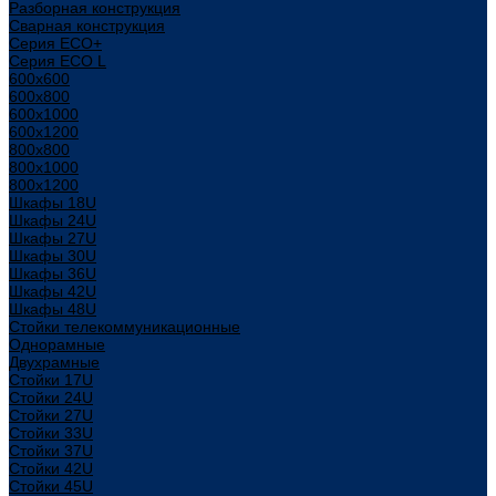
Разборная конструкция
Сварная конструкция
Серия ECO+
Серия ECO L
600x600
600x800
600х1000
600х1200
800x800
800х1000
800х1200
Шкафы 18U
Шкафы 24U
Шкафы 27U
Шкафы 30U
Шкафы 36U
Шкафы 42U
Шкафы 48U
Стойки телекоммуникационные
Однорамные
Двухрамные
Стойки 17U
Стойки 24U
Стойки 27U
Стойки 33U
Стойки 37U
Стойки 42U
Стойки 45U