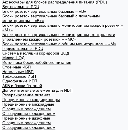
Аксессуары для блоков распределения питания (PDU)
Вертикальные PDU
Блоки розеток вертикальные базовые – «В»
Блоки розеток вертикальные базовый с локальным
мониторингом – «В+»
Блоки розеток вертикальные с мониторингом каждой розетки –
«М+»
Блоки розеток вертикальные с мониторингом, контролем и
управлением каждой розеткой – «МС»
Блоки розеток вертикальные с общим мониторингом – «М»
Горизонтальные PDU
Система изоляции коридоров ЦОД
Микро ЦОД
Источники бесперебойного питания
Стоечные ИБП
Напольные ИБП
Трёхфазные ИБП
Однофазные ИБП
АКБ и блоки батарей
Дополнительные элементы для ИБП
Резервирование питания
Прецизионные кондиционеры
Прецизионные межрядные
С водяным охлаждением
С воздушным охлаждением
Прецизионные шкафные
С водяным охлаждением
С воздушным охлаждением