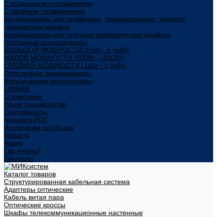
С воздушным охлаждением
С двойным охлаждением
Кондиционеры для серверных, промышленных, электро-
технических шкафов
Кондиционеры для уличных климатических шкафов
Настенные кондиционеры
БОЛЬШОЙ МОЩНОСТИ (2кВт - 6,5кВт)
МАЛОЙ МОЩНОСТИ (500Вт – 800Вт)
СРЕДНЕЙ МОЩНОСТИ (1кВт - 1,5кВт)
Потолочные кондиционеры
Фильтрующие вентиляторы
LANMIR
О компании
Наше производство
Сертификаты
Каталоги PDF
Инструкции по сборке
Новости
Акции
Где купить?
Контакты
Каталог товаров
Структурированная кабельная система
Адаптеры оптические
Кабель витая пара
Оптические кроссы
Шкафы телекоммуникационные настенные