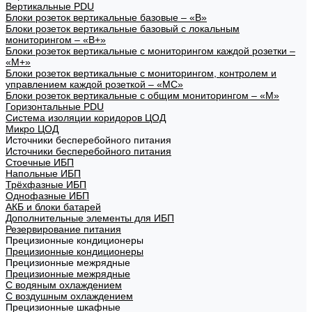
Вертикальные PDU
Блоки розеток вертикальные базовые – «В»
Блоки розеток вертикальные базовый с локальным
мониторингом – «В+»
Блоки розеток вертикальные с мониторингом каждой розетки –
«М+»
Блоки розеток вертикальные с мониторингом, контролем и
управлением каждой розеткой – «МС»
Блоки розеток вертикальные с общим мониторингом – «М»
Горизонтальные PDU
Система изоляции коридоров ЦОД
Микро ЦОД
Источники бесперебойного питания
Источники бесперебойного питания
Стоечные ИБП
Напольные ИБП
Трёхфазные ИБП
Однофазные ИБП
АКБ и блоки батарей
Дополнительные элементы для ИБП
Резервирование питания
Прецизионные кондиционеры
Прецизионные кондиционеры
Прецизионные межрядные
Прецизионные межрядные
С водяным охлаждением
С воздушным охлаждением
Прецизионные шкафные