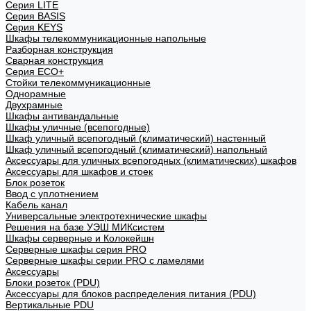
Cерия LITE
Cерия BASIS
Cерия KEYS
Шкафы телекоммуникационные напольные
Разборная конструкция
Сварная конструкция
Серия ECO+
Стойки телекоммуникационные
Однорамные
Двухрамные
Шкафы антивандальные
Шкафы уличные (всепогодные)
Шкаф уличный всепогодный (климатический) настенный
Шкаф уличный всепогодный (климатический) напольный
Аксессуары для уличных всепогодных (климатических) шкафов
Аксессуары для шкафов и стоек
Блок розеток
Ввод с уплотнением
Кабель канал
Универсальные электротехнические шкафы
Решения на базе УЭШ МИКсистем
Шкафы серверные и Колокейшн
Серверные шкафы серия PRO
Серверные шкафы серии PRO с ламелями
Аксессуары
Блоки розеток (PDU)
Аксессуары для блоков распределения питания (PDU)
Вертикальные PDU