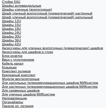
Стойки 54U
Шкафы антивандальные
Шкафы уличные (всепогодные)
Шкаф уличный всепогодный (климатический) настенный
Шкаф уличный всепогодный (климатический) напольный
Шкафы 12U
Шкафы 15U
Шкафы 18U
Шкафы 24U
Шкафы 30U
Шкафы 36U
Шкафы 42U
Аксессуары для уличных всепогодных (климатических) шкафов
Аксессуары для шкафов и стоек
Блок розеток
Ввод с уплотнением
Кабель канал
Козырьки
Комплект роликов
Крепежный комплект
Модули вентиляторные
Для напольных телекоммуникационных шкафов МИКсистем
Для настенных телекоммуникационных шкафов МИКсистем
Для серверных шкафов
Для уличных шкафов МИКсистем
Направляющие
Органайзеры
Панели эл. питания