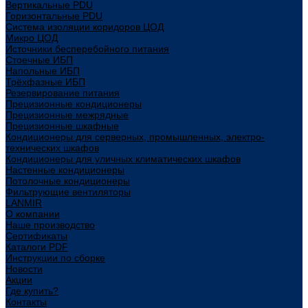
Вертикальные PDU
Горизонтальные PDU
Система изоляции коридоров ЦОД
Микро ЦОД
Источники бесперебойного питания
Стоечные ИБП
Напольные ИБП
Трёхфазные ИБП
Резервирование питания
Прецизионные кондиционеры
Прецизионные межрядные
Прецизионные шкафные
Кондиционеры для серверных, промышленных, электро-
технических шкафов
Кондиционеры для уличных климатических шкафов
Настенные кондиционеры
Потолочные кондиционеры
Фильтрующие вентиляторы
LANMIR
О компании
Наше производство
Сертификаты
Каталоги PDF
Инструкции по сборке
Новости
Акции
Где купить?
Контакты