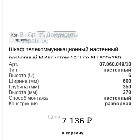
В
Сравнить
Документы
Поделиться
Копировать
избранное
артикул
Сертификат шкаф
Скачать
Шкаф телекоммуникационный настенный
телекоммуникационный
разборный МИКсистем 19" Lite 6U 600x350
настенный МИКсистем
Арт.
07.060.049/10
дверь стекло черный
Тип
настенный
Паспорт шкаф
Скачать
Высота (U)
6
телекоммуникационный
Ширина (мм)
600
Глубина (мм)
350
настенный МИКсистем
Высота (мм)
370
Инструкция шкаф настенный
Способ монтажа
настенный
Скачать
Конструкция
разборная
МИКсистем
СТ-1 МИКсистем
Скачать
Цена
7 136 ₽
в корзину