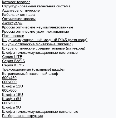
Каталог товаров
Структурированная кабельная система
Адаптеры оптические
Кабель витая пара
Оптические кроссы
Аксессуары
Кроссы оптические неукомплектованные
Кроссы оптические укомплектованные
Патч-панели
Шнур коммутационный медный RJ45 (патч-корд)
Шнуры оптические монтажные (пигтейл)
Шнуры оптические соединительные (патч-корд)
Шкафы телекоммуникационные настенные
Cерия LITE
Cерия BASIS
Cерия KEYS
Трехсекционные (откидные) шкафы
Встраиваемый настенный шкаф
600x450
600x600
Шкафы 12U
600x600
Шкафы 15U
Шкафы 6U
600x350
Шкафы 9U
Шкафы телекоммуникационные напольные
Разборная конструкция