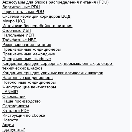
Аксессуары для блоков распределения питания (PDU)
Вертикальные PDU
Горизонтальные PDU
Система изоляции коридоров ЦОД
Микро ЦОД
Источники бесперебойного питания
Стоечные ИБП
Напольные ИБП
Трёхфазные ИБП
Резервирование питания
Прецизионные кондиционеры
Прецизионные межрядные
Прецизионные шкафные
Кондиционеры для серверных, промышленных, электро-
технических шкафов
Кондиционеры для уличных климатических шкафов
Настенные кондиционеры
Потолочные кондиционеры
Фильтрующие вентиляторы
LANMIR
О компании
Наше производство
Сертификаты
Каталоги PDF
Инструкции по сборке
Новости
Акции
Где купить?