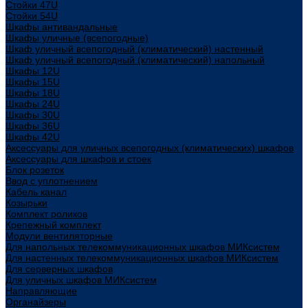
Стойки 47U
Стойки 54U
Шкафы антивандальные
Шкафы уличные (всепогодные)
Шкаф уличный всепогодный (климатический) настенный
Шкаф уличный всепогодный (климатический) напольный
Шкафы 12U
Шкафы 15U
Шкафы 18U
Шкафы 24U
Шкафы 30U
Шкафы 36U
Шкафы 42U
Аксессуары для уличных всепогодных (климатических) шкафов
Аксессуары для шкафов и стоек
Блок розеток
Ввод с уплотнением
Кабель канал
Козырьки
Комплект роликов
Крепежный комплект
Модули вентиляторные
Для напольных телекоммуникационных шкафов МИКсистем
Для настенных телекоммуникационных шкафов МИКсистем
Для серверных шкафов
Для уличных шкафов МИКсистем
Направляющие
Органайзеры