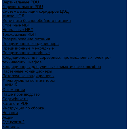
Вертикальные PDU
Горизонтальные PDU
Система изоляции коридоров ЦОД
Микро ЦОД
Источники бесперебойного питания
Стоечные ИБП
Напольные ИБП
Трёхфазные ИБП
Резервирование питания
Прецизионные кондиционеры
Прецизионные межрядные
Прецизионные шкафные
Кондиционеры для серверных, промышленных, электро-
технических шкафов
Кондиционеры для уличных климатических шкафов
Настенные кондиционеры
Потолочные кондиционеры
Фильтрующие вентиляторы
LANMIR
О компании
Наше производство
Сертификаты
Каталоги PDF
Инструкции по сборке
Новости
Акции
Где купить?
Контакты