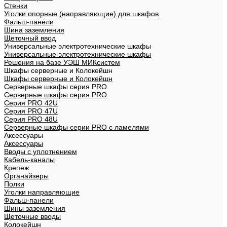
Стенки
Уголки опорные (направляющие) для шкафов
Фальш-панели
Шина заземления
Щеточный ввод
Универсальные электротехнические шкафы
Универсальные электротехнические шкафы
Решения на базе УЭШ МИКсистем
Шкафы серверные и Колокейшн
Шкафы серверные и Колокейшн
Серверные шкафы серия PRO
Серверные шкафы серия PRO
Серия PRO 42U
Серия PRO 47U
Серия PRO 48U
Серверные шкафы серии PRO с ламелями
Аксессуары
Аксессуары
Вводы с уплотнением
Кабель-каналы
Крепеж
Органайзеры
Полки
Уголки направляющие
Фальш-панели
Шины заземления
Щеточные вводы
Колокейшн