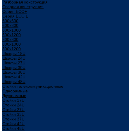
Разборная конструкция
Сварная конструкция
Серия ECO+
Серия ECO L
600x600
600x800
600х1000
600х1200
800x800
800х1000
800х1200
Шкафы 18U
Шкафы 24U
Шкафы 27U
Шкафы 30U
Шкафы 36U
Шкафы 42U
Шкафы 48U
Стойки телекоммуникационные
Однорамные
Двухрамные
Стойки 17U
Стойки 24U
Стойки 27U
Стойки 33U
Стойки 37U
Стойки 42U
Стойки 45U