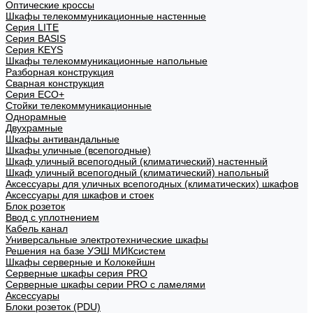
Оптические кроссы
Шкафы телекоммуникационные настенные
Cерия LITE
Cерия BASIS
Cерия KEYS
Шкафы телекоммуникационные напольные
Разборная конструкция
Сварная конструкция
Серия ECO+
Стойки телекоммуникационные
Однорамные
Двухрамные
Шкафы антивандальные
Шкафы уличные (всепогодные)
Шкаф уличный всепогодный (климатический) настенный
Шкаф уличный всепогодный (климатический) напольный
Аксессуары для уличных всепогодных (климатических) шкафов
Аксессуары для шкафов и стоек
Блок розеток
Ввод с уплотнением
Кабель канал
Универсальные электротехнические шкафы
Решения на базе УЭШ МИКсистем
Шкафы серверные и Колокейшн
Серверные шкафы серия PRO
Серверные шкафы серии PRO с ламелями
Аксессуары
Блоки розеток (PDU)