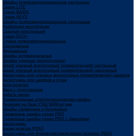
Шкафы телекоммуникационные настенные
Cерия LITE
Cерия BASIS
Cерия KEYS
Шкафы телекоммуникационные напольные
Разборная конструкция
Сварная конструкция
Серия ECO+
Стойки телекоммуникационные
Однорамные
Двухрамные
Шкафы антивандальные
Шкафы уличные (всепогодные)
Шкаф уличный всепогодный (климатический) настенный
Шкаф уличный всепогодный (климатический) напольный
Аксессуары для уличных всепогодных (климатических) шкафов
Аксессуары для шкафов и стоек
Блок розеток
Ввод с уплотнением
Кабель канал
Универсальные электротехнические шкафы
Решения на базе УЭШ МИКсистем
Шкафы серверные и Колокейшн
Серверные шкафы серия PRO
Серверные шкафы серии PRO с ламелями
Аксессуары
Блоки розеток (PDU)
Аксессуары для блоков распределения питания (PDU)