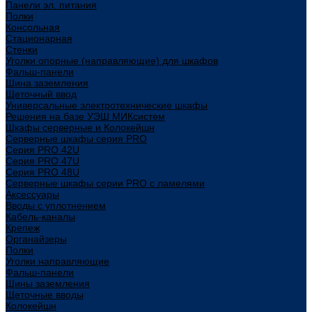
Панели эл. питания
Полки
Консольная
Стационарная
Стенки
Уголки опорные (направляющие) для шкафов
Фальш-панели
Шина заземления
Щеточный ввод
Универсальные электротехнические шкафы
Решения на базе УЭШ МИКсистем
Шкафы серверные и Колокейшн
Серверные шкафы серия PRO
Серия PRO 42U
Серия PRO 47U
Серия PRO 48U
Серверные шкафы серии PRO с ламелями
Аксессуары
Вводы с уплотнением
Кабель-каналы
Крепеж
Органайзеры
Полки
Уголки направляющие
Фальш-панели
Шины заземления
Щеточные вводы
Колокейшн