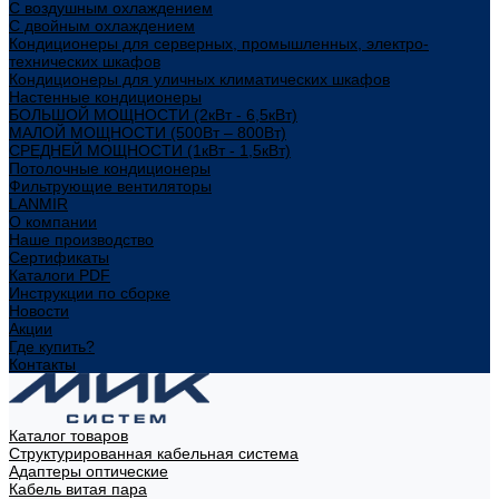
С воздушным охлаждением
С двойным охлаждением
Кондиционеры для серверных, промышленных, электро-
технических шкафов
Кондиционеры для уличных климатических шкафов
Настенные кондиционеры
БОЛЬШОЙ МОЩНОСТИ (2кВт - 6,5кВт)
МАЛОЙ МОЩНОСТИ (500Вт – 800Вт)
СРЕДНЕЙ МОЩНОСТИ (1кВт - 1,5кВт)
Потолочные кондиционеры
Фильтрующие вентиляторы
LANMIR
О компании
Наше производство
Сертификаты
Каталоги PDF
Инструкции по сборке
Новости
Акции
Где купить?
Контакты
Каталог товаров
Структурированная кабельная система
Адаптеры оптические
Кабель витая пара