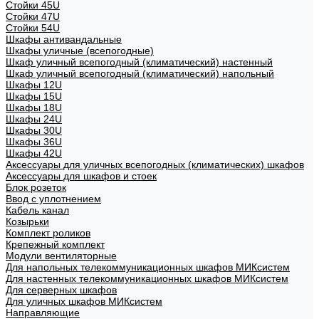
Стойки 45U
Стойки 47U
Стойки 54U
Шкафы антивандальные
Шкафы уличные (всепогодные)
Шкаф уличный всепогодный (климатический) настенный
Шкаф уличный всепогодный (климатический) напольный
Шкафы 12U
Шкафы 15U
Шкафы 18U
Шкафы 24U
Шкафы 30U
Шкафы 36U
Шкафы 42U
Аксессуары для уличных всепогодных (климатических) шкафов
Аксессуары для шкафов и стоек
Блок розеток
Ввод с уплотнением
Кабель канал
Козырьки
Комплект роликов
Крепежный комплект
Модули вентиляторные
Для напольных телекоммуникационных шкафов МИКсистем
Для настенных телекоммуникационных шкафов МИКсистем
Для серверных шкафов
Для уличных шкафов МИКсистем
Направляющие