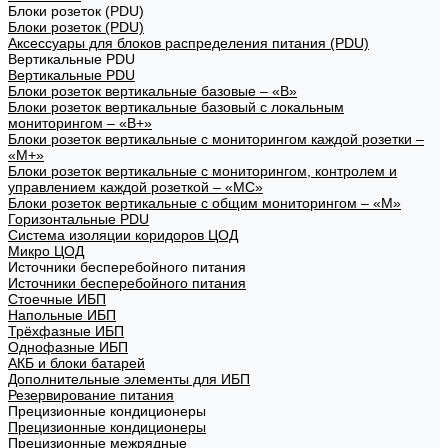
Блоки розеток (PDU)
Блоки розеток (PDU)
Аксессуары для блоков распределения питания (PDU)
Вертикальные PDU
Вертикальные PDU
Блоки розеток вертикальные базовые – «В»
Блоки розеток вертикальные базовый с локальным
мониторингом – «В+»
Блоки розеток вертикальные с мониторингом каждой розетки –
«М+»
Блоки розеток вертикальные с мониторингом, контролем и
управлением каждой розеткой – «МС»
Блоки розеток вертикальные с общим мониторингом – «М»
Горизонтальные PDU
Система изоляции коридоров ЦОД
Микро ЦОД
Источники бесперебойного питания
Источники бесперебойного питания
Стоечные ИБП
Напольные ИБП
Трёхфазные ИБП
Однофазные ИБП
АКБ и блоки батарей
Дополнительные элементы для ИБП
Резервирование питания
Прецизионные кондиционеры
Прецизионные кондиционеры
Прецизионные межрядные