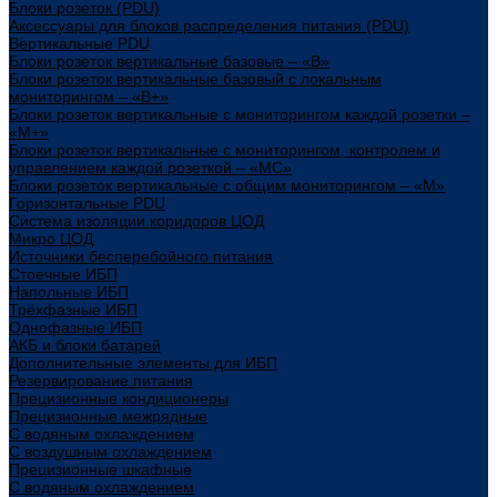
Блоки розеток (PDU)
Аксессуары для блоков распределения питания (PDU)
Вертикальные PDU
Блоки розеток вертикальные базовые – «В»
Блоки розеток вертикальные базовый с локальным
мониторингом – «В+»
Блоки розеток вертикальные с мониторингом каждой розетки –
«М+»
Блоки розеток вертикальные с мониторингом, контролем и
управлением каждой розеткой – «МС»
Блоки розеток вертикальные с общим мониторингом – «М»
Горизонтальные PDU
Система изоляции коридоров ЦОД
Микро ЦОД
Источники бесперебойного питания
Стоечные ИБП
Напольные ИБП
Трёхфазные ИБП
Однофазные ИБП
АКБ и блоки батарей
Дополнительные элементы для ИБП
Резервирование питания
Прецизионные кондиционеры
Прецизионные межрядные
С водяным охлаждением
С воздушным охлаждением
Прецизионные шкафные
С водяным охлаждением