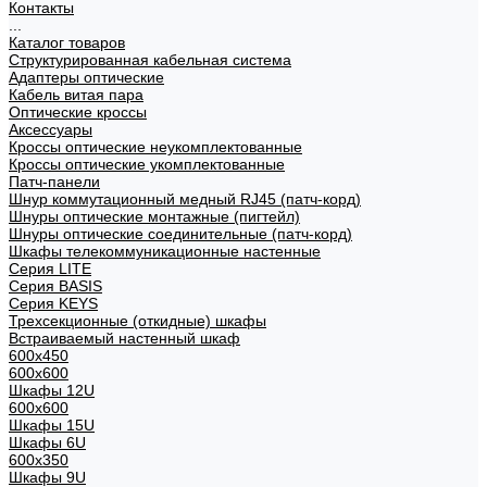
Контакты
...
Каталог товаров
Структурированная кабельная система
Адаптеры оптические
Кабель витая пара
Оптические кроссы
Аксессуары
Кроссы оптические неукомплектованные
Кроссы оптические укомплектованные
Патч-панели
Шнур коммутационный медный RJ45 (патч-корд)
Шнуры оптические монтажные (пигтейл)
Шнуры оптические соединительные (патч-корд)
Шкафы телекоммуникационные настенные
Cерия LITE
Cерия BASIS
Cерия KEYS
Трехсекционные (откидные) шкафы
Встраиваемый настенный шкаф
600x450
600x600
Шкафы 12U
600x600
Шкафы 15U
Шкафы 6U
600x350
Шкафы 9U