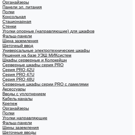
Органайзеры
Панели эл. питания
Полки
Консольная
Стационарная
Стенки
Уголки опорные (направляющие) для шкафов
Фальш-панели
Шина заземления
Щеточный ввод
Универсальные электротехнические шкафы
Решения на базе УЭШ МИКсистем
Шкафы серверные и Колокейшн
Серверные шкафы серия PRO
Серия PRO 42U
Серия PRO 47U
Серия PRO 48U
Серверные шкафы серии PRO с ламелями
Аксессуары
Вводы с уплотнением
Кабель-каналы
Крепеж
Органайзеры
Полки
Уголки направляющие
Фальш-панели
Шины заземления
Щеточные вводы