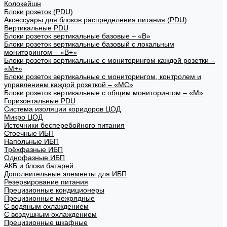
Колокейшн
Блоки розеток (PDU)
Аксессуары для блоков распределения питания (PDU)
Вертикальные PDU
Блоки розеток вертикальные базовые – «В»
Блоки розеток вертикальные базовый с локальным
мониторингом – «В+»
Блоки розеток вертикальные с мониторингом каждой розетки –
«М+»
Блоки розеток вертикальные с мониторингом, контролем и
управлением каждой розеткой – «МС»
Блоки розеток вертикальные с общим мониторингом – «М»
Горизонтальные PDU
Система изоляции коридоров ЦОД
Микро ЦОД
Источники бесперебойного питания
Стоечные ИБП
Напольные ИБП
Трёхфазные ИБП
Однофазные ИБП
АКБ и блоки батарей
Дополнительные элементы для ИБП
Резервирование питания
Прецизионные кондиционеры
Прецизионные межрядные
С водяным охлаждением
С воздушным охлаждением
Прецизионные шкафные