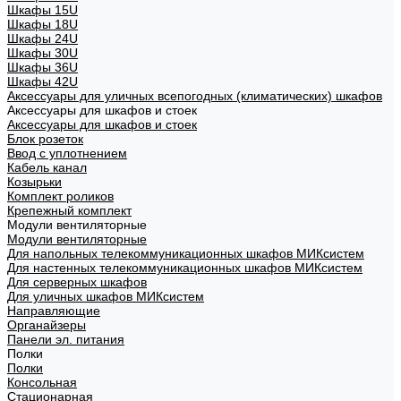
Шкафы 15U
Шкафы 18U
Шкафы 24U
Шкафы 30U
Шкафы 36U
Шкафы 42U
Аксессуары для уличных всепогодных (климатических) шкафов
Аксессуары для шкафов и стоек
Аксессуары для шкафов и стоек
Блок розеток
Ввод с уплотнением
Кабель канал
Козырьки
Комплект роликов
Крепежный комплект
Модули вентиляторные
Модули вентиляторные
Для напольных телекоммуникационных шкафов МИКсистем
Для настенных телекоммуникационных шкафов МИКсистем
Для серверных шкафов
Для уличных шкафов МИКсистем
Направляющие
Органайзеры
Панели эл. питания
Полки
Полки
Консольная
Стационарная