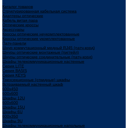
...
Каталог товаров
Структурированная кабельная система
Адаптеры оптические
Кабель витая пара
Оптические кроссы
Аксессуары
Кроссы оптические неукомплектованные
Кроссы оптические укомплектованные
Патч-панели
Шнур коммутационный медный RJ45 (патч-корд)
Шнуры оптические монтажные (пигтейл)
Шнуры оптические соединительные (патч-корд)
Шкафы телекоммуникационные настенные
Cерия LITE
Cерия BASIS
Cерия KEYS
Трехсекционные (откидные) шкафы
Встраиваемый настенный шкаф
600x450
600x600
Шкафы 12U
600x600
Шкафы 15U
Шкафы 6U
600x350
Шкафы 9U
Шкафы телекоммуникационные напольные