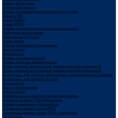
Кабель витая пара
Оптические кроссы
Шкафы телекоммуникационные настенные
Cерия LITE
Cерия BASIS
Cерия KEYS
Шкафы телекоммуникационные напольные
Разборная конструкция
Сварная конструкция
Серия ECO+
Стойки телекоммуникационные
Однорамные
Двухрамные
Шкафы антивандальные
Шкафы уличные (всепогодные)
Шкаф уличный всепогодный (климатический) настенный
Шкаф уличный всепогодный (климатический) напольный
Аксессуары для уличных всепогодных (климатических) шкафов
Аксессуары для шкафов и стоек
Блок розеток
Ввод с уплотнением
Кабель канал
Универсальные электротехнические шкафы
Решения на базе УЭШ МИКсистем
Шкафы серверные и Колокейшн
Серверные шкафы серия PRO
Серверные шкафы серии PRO с ламелями
Аксессуары