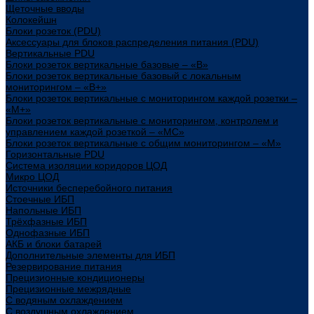
Щеточные вводы
Колокейшн
Блоки розеток (PDU)
Аксессуары для блоков распределения питания (PDU)
Вертикальные PDU
Блоки розеток вертикальные базовые – «В»
Блоки розеток вертикальные базовый с локальным
мониторингом – «В+»
Блоки розеток вертикальные с мониторингом каждой розетки –
«М+»
Блоки розеток вертикальные с мониторингом, контролем и
управлением каждой розеткой – «МС»
Блоки розеток вертикальные с общим мониторингом – «М»
Горизонтальные PDU
Система изоляции коридоров ЦОД
Микро ЦОД
Источники бесперебойного питания
Стоечные ИБП
Напольные ИБП
Трёхфазные ИБП
Однофазные ИБП
АКБ и блоки батарей
Дополнительные элементы для ИБП
Резервирование питания
Прецизионные кондиционеры
Прецизионные межрядные
С водяным охлаждением
С воздушным охлаждением