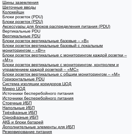
Шины заземления
Щеточные вводы
Колокейшн
Блоки розеток (PDU)
Блоки розеток (PDU)
Аксессуары для блоков распределения питания (PDU)
Вертикальные PDU
Вертикальные PDU
Блоки розеток вертикальные базовые – «В»
Блоки розеток вертикальные базовый с локальным
мониторингом – «В+»
Блоки розеток вертикальные с мониторингом каждой розетки –
«М+»
Блоки розеток вертикальные с мониторингом, контролем и
управлением каждой розеткой – «МС»
Блоки розеток вертикальные с общим мониторингом – «М»
Горизонтальные PDU
Система изоляции коридоров ЦОД
Микро ЦОД
Источники бесперебойного питания
Источники бесперебойного питания
Стоечные ИБП
Напольные ИБП
Трёхфазные ИБП
Однофазные ИБП
АКБ и блоки батарей
Дополнительные элементы для ИБП
Резервирование питания