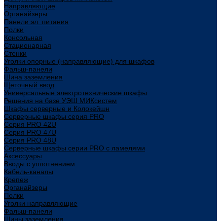
Направляющие
Органайзеры
Панели эл. питания
Полки
Консольная
Стационарная
Стенки
Уголки опорные (направляющие) для шкафов
Фальш-панели
Шина заземления
Щеточный ввод
Универсальные электротехнические шкафы
Решения на базе УЭШ МИКсистем
Шкафы серверные и Колокейшн
Серверные шкафы серия PRO
Серия PRO 42U
Серия PRO 47U
Серия PRO 48U
Серверные шкафы серии PRO с ламелями
Аксессуары
Вводы с уплотнением
Кабель-каналы
Крепеж
Органайзеры
Полки
Уголки направляющие
Фальш-панели
Шины заземления