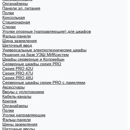
Органайзеры
Панели эл. питания
Полки
Консольная
Стационарная
Стенки
Уголки опорные (направляющие) для шкафов
Фальш-панели
Шина заземления
Щеточный ввод
Универсальные электротехнические шкафы
Решения на базе УЭШ МИКсистем
Шкафы серверные и Колокейшн
Серверные шкафы серия PRO
Серия PRO 42U
Серия PRO 47U
Серия PRO 48U
Серверные шкафы серии PRO с ламелями
Аксессуары
Вводы с уплотнением
Кабель-каналы
Крепеж
Органайзеры
Полки
Уголки направляющие
Фальш-панели
Шины заземления
Щеточные вводы