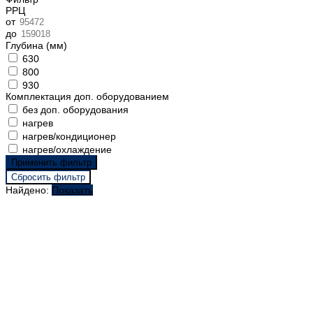
РРЦ
от
до
Глубина (мм)
630
800
930
Комплектация доп. оборудованием
без доп. оборудования
нагрев
нагрев/кондиционер
нагрев/охлаждение
Найдено:
Показать