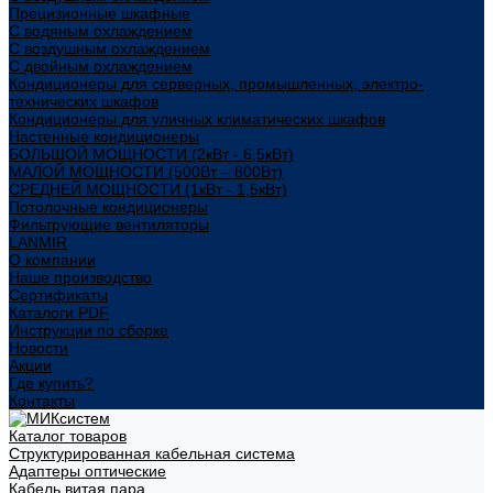
Прецизионные шкафные
С водяным охлаждением
С воздушным охлаждением
С двойным охлаждением
Кондиционеры для серверных, промышленных, электро-
технических шкафов
Кондиционеры для уличных климатических шкафов
Настенные кондиционеры
БОЛЬШОЙ МОЩНОСТИ (2кВт - 6,5кВт)
МАЛОЙ МОЩНОСТИ (500Вт – 800Вт)
СРЕДНЕЙ МОЩНОСТИ (1кВт - 1,5кВт)
Потолочные кондиционеры
Фильтрующие вентиляторы
LANMIR
О компании
Наше производство
Сертификаты
Каталоги PDF
Инструкции по сборке
Новости
Акции
Где купить?
Контакты
Каталог товаров
Структурированная кабельная система
Адаптеры оптические
Кабель витая пара