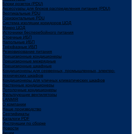
Блоки розеток (PDU)
Аксессуары для блоков распределения питания (PDU)
Вертикальные PDU
Горизонтальные PDU
Система изоляции коридоров ЦОД
Микро ЦОД
Источники бесперебойного питания
Стоечные ИБП
Напольные ИБП
Трёхфазные ИБП
Резервирование питания
Прецизионные кондиционеры
Прецизионные межрядные
Прецизионные шкафные
Кондиционеры для серверных, промышленных, электро-
технических шкафов
Кондиционеры для уличных климатических шкафов
Настенные кондиционеры
Потолочные кондиционеры
Фильтрующие вентиляторы
LANMIR
О компании
Наше производство
Сертификаты
Каталоги PDF
Инструкции по сборке
Новости
Акции