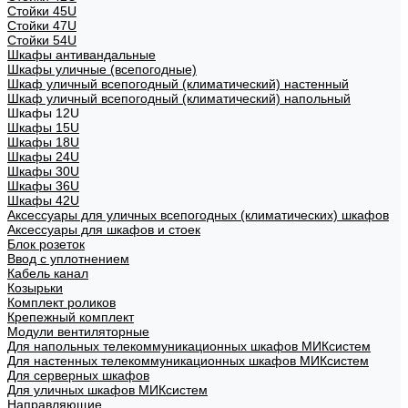
Стойки 45U
Стойки 47U
Стойки 54U
Шкафы антивандальные
Шкафы уличные (всепогодные)
Шкаф уличный всепогодный (климатический) настенный
Шкаф уличный всепогодный (климатический) напольный
Шкафы 12U
Шкафы 15U
Шкафы 18U
Шкафы 24U
Шкафы 30U
Шкафы 36U
Шкафы 42U
Аксессуары для уличных всепогодных (климатических) шкафов
Аксессуары для шкафов и стоек
Блок розеток
Ввод с уплотнением
Кабель канал
Козырьки
Комплект роликов
Крепежный комплект
Модули вентиляторные
Для напольных телекоммуникационных шкафов МИКсистем
Для настенных телекоммуникационных шкафов МИКсистем
Для серверных шкафов
Для уличных шкафов МИКсистем
Направляющие