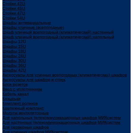
Стойки 42U
Стойки 45U
Стойки 47U
Стойки 54U
Шкафы антивандальные
Шкафы уличные (всепогодные)
Шкаф уличный всепогодный (климатический) настенный
Шкаф уличный всепогодный (климатический) напольный
Шкафы 12U
Шкафы 15U
Шкафы 18U
Шкафы 24U
Шкафы 30U
Шкафы 36U
Шкафы 42U
Аксессуары для уличных всепогодных (климатических) шкафов
Аксессуары для шкафов и стоек
Блок розеток
Ввод с уплотнением
Кабель канал
Козырьки
Комплект роликов
Крепежный комплект
Модули вентиляторные
Для напольных телекоммуникационных шкафов МИКсистем
Для настенных телекоммуникационных шкафов МИКсистем
Для серверных шкафов
Для уличных шкафов МИКсистем