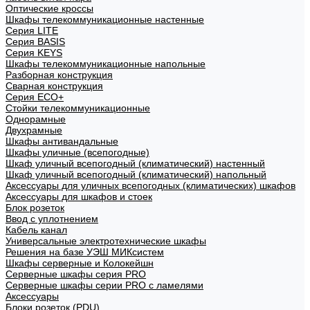
Оптические кроссы
Шкафы телекоммуникационные настенные
Cерия LITE
Cерия BASIS
Cерия KEYS
Шкафы телекоммуникационные напольные
Разборная конструкция
Сварная конструкция
Серия ECO+
Стойки телекоммуникационные
Однорамные
Двухрамные
Шкафы антивандальные
Шкафы уличные (всепогодные)
Шкаф уличный всепогодный (климатический) настенный
Шкаф уличный всепогодный (климатический) напольный
Аксессуары для уличных всепогодных (климатических) шкафов
Аксессуары для шкафов и стоек
Блок розеток
Ввод с уплотнением
Кабель канал
Универсальные электротехнические шкафы
Решения на базе УЭШ МИКсистем
Шкафы серверные и Колокейшн
Серверные шкафы серия PRO
Серверные шкафы серии PRO с ламелями
Аксессуары
Блоки розеток (PDU)