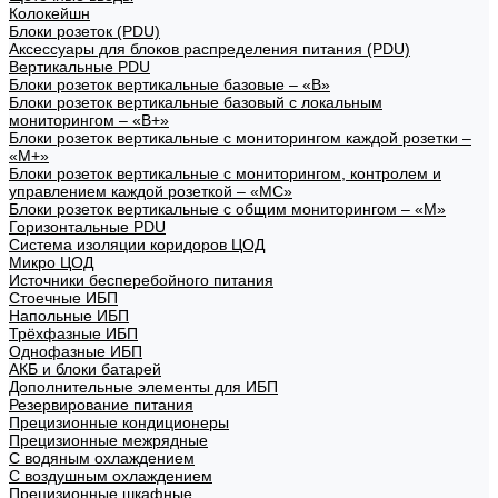
Колокейшн
Блоки розеток (PDU)
Аксессуары для блоков распределения питания (PDU)
Вертикальные PDU
Блоки розеток вертикальные базовые – «В»
Блоки розеток вертикальные базовый с локальным
мониторингом – «В+»
Блоки розеток вертикальные с мониторингом каждой розетки –
«М+»
Блоки розеток вертикальные с мониторингом, контролем и
управлением каждой розеткой – «МС»
Блоки розеток вертикальные с общим мониторингом – «М»
Горизонтальные PDU
Система изоляции коридоров ЦОД
Микро ЦОД
Источники бесперебойного питания
Стоечные ИБП
Напольные ИБП
Трёхфазные ИБП
Однофазные ИБП
АКБ и блоки батарей
Дополнительные элементы для ИБП
Резервирование питания
Прецизионные кондиционеры
Прецизионные межрядные
С водяным охлаждением
С воздушным охлаждением
Прецизионные шкафные