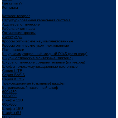
Где купить?
Контакты
...
Каталог товаров
Структурированная кабельная система
Адаптеры оптические
Кабель витая пара
Оптические кроссы
Аксессуары
Кроссы оптические неукомплектованные
Кроссы оптические укомплектованные
Патч-панели
Шнур коммутационный медный RJ45 (патч-корд)
Шнуры оптические монтажные (пигтейл)
Шнуры оптические соединительные (патч-корд)
Шкафы телекоммуникационные настенные
Cерия LITE
Cерия BASIS
Cерия KEYS
Трехсекционные (откидные) шкафы
Встраиваемый настенный шкаф
600x450
600x600
Шкафы 12U
600x600
Шкафы 15U
Шкафы 6U
600x350