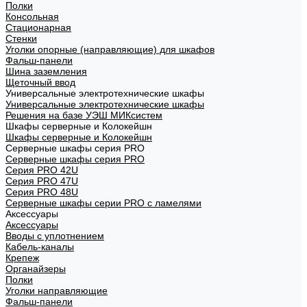
Полки
Консольная
Стационарная
Стенки
Уголки опорные (направляющие) для шкафов
Фальш-панели
Шина заземления
Щеточный ввод
Универсальные электротехнические шкафы
Универсальные электротехнические шкафы
Решения на базе УЭШ МИКсистем
Шкафы серверные и Колокейшн
Шкафы серверные и Колокейшн
Серверные шкафы серия PRO
Серверные шкафы серия PRO
Серия PRO 42U
Серия PRO 47U
Серия PRO 48U
Серверные шкафы серии PRO с ламелями
Аксессуары
Аксессуары
Вводы с уплотнением
Кабель-каналы
Крепеж
Органайзеры
Полки
Уголки направляющие
Фальш-панели