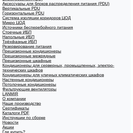
Аксессуары для блоков распределения питания (PDU)
Вертикальные PDU
Горизонтальные PDU
Система изоляции коридоров ЦОД
Микро ЦОД
Источники бесперебойного питания
Стоечные ИБП
Напольные ИБП
Трёхфазные ИБП
Резервирование питания
Прецизионные кондиционеры
Прецизионные межрядные
Прецизионные шкафные
Кондиционеры для серверных, промышленных, электро-
технических шкафов
Кондиционеры для уличных климатических шкафов
Настенные кондиционеры
Потолочные кондиционеры
Фильтрующие вентиляторы
LANMIR
О компании
Наше производство
Сертификаты
Каталоги PDF
Инструкции по сборке
Новости
Акции
Где купить?