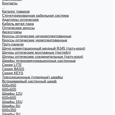
Контакты
...
Каталог товаров
Структурированная кабельная система
Адаптеры оптические
Кабель витая пара
Оптические кроссы
Аксессуары
Кроссы оптические неукомплектованные
Кроссы оптические укомплектованные
Патч-панели
Шнур коммутационный медный RJ45 (патч-корд)
Шнуры оптические монтажные (пигтейл)
Шнуры оптические соединительные (патч-корд)
Шкафы телекоммуникационные настенные
Cерия LITE
Cерия BASIS
Cерия KEYS
Трехсекционные (откидные) шкафы
Встраиваемый настенный шкаф
600x450
600x600
Шкафы 12U
600x600
Шкафы 15U
Шкафы 6U
600x350
Шкафы 9U