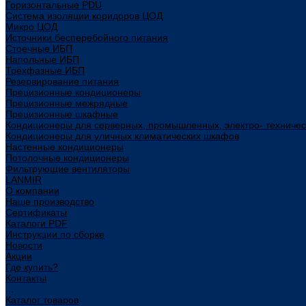
Горизонтальные PDU
Система изоляции коридоров ЦОД
Микро ЦОД
Источники бесперебойного питания
Стоечные ИБП
Напольные ИБП
Трёхфазные ИБП
Резервирование питания
Прецизионные кондиционеры
Прецизионные межрядные
Прецизионные шкафные
Кондиционеры для серверных, промышленных, электро- техниче
Кондиционеры для уличных климатических шкафов
Настенные кондиционеры
Потолочные кондиционеры
Фильтрующие вентиляторы
LANMIR
О компании
Наше производство
Сертификаты
Каталоги PDF
Инструкции по сборке
Новости
Акции
Где купить?
Контакты
...
Каталог товаров