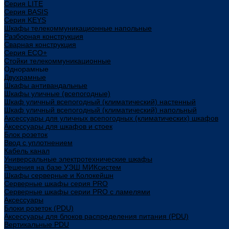
Cерия LITE
Cерия BASIS
Cерия KEYS
Шкафы телекоммуникационные напольные
Разборная конструкция
Сварная конструкция
Серия ECO+
Стойки телекоммуникационные
Однорамные
Двухрамные
Шкафы антивандальные
Шкафы уличные (всепогодные)
Шкаф уличный всепогодный (климатический) настенный
Шкаф уличный всепогодный (климатический) напольный
Аксессуары для уличных всепогодных (климатических) шкафов
Аксессуары для шкафов и стоек
Блок розеток
Ввод с уплотнением
Кабель канал
Универсальные электротехнические шкафы
Решения на базе УЭШ МИКсистем
Шкафы серверные и Колокейшн
Серверные шкафы серия PRO
Серверные шкафы серии PRO с ламелями
Аксессуары
Блоки розеток (PDU)
Аксессуары для блоков распределения питания (PDU)
Вертикальные PDU