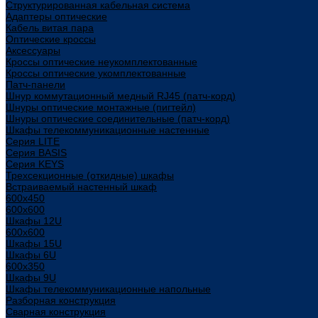
Структурированная кабельная система
Адаптеры оптические
Кабель витая пара
Оптические кроссы
Аксессуары
Кроссы оптические неукомплектованные
Кроссы оптические укомплектованные
Патч-панели
Шнур коммутационный медный RJ45 (патч-корд)
Шнуры оптические монтажные (пигтейл)
Шнуры оптические соединительные (патч-корд)
Шкафы телекоммуникационные настенные
Cерия LITE
Cерия BASIS
Cерия KEYS
Трехсекционные (откидные) шкафы
Встраиваемый настенный шкаф
600x450
600x600
Шкафы 12U
600x600
Шкафы 15U
Шкафы 6U
600x350
Шкафы 9U
Шкафы телекоммуникационные напольные
Разборная конструкция
Сварная конструкция