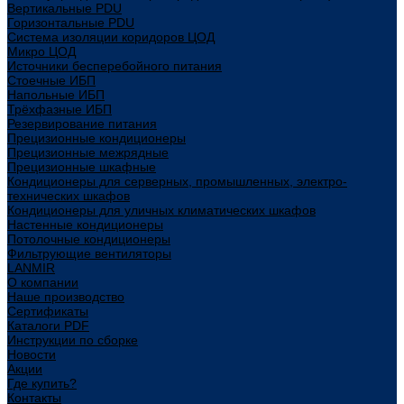
Вертикальные PDU
Горизонтальные PDU
Система изоляции коридоров ЦОД
Микро ЦОД
Источники бесперебойного питания
Стоечные ИБП
Напольные ИБП
Трёхфазные ИБП
Резервирование питания
Прецизионные кондиционеры
Прецизионные межрядные
Прецизионные шкафные
Кондиционеры для серверных, промышленных, электро-
технических шкафов
Кондиционеры для уличных климатических шкафов
Настенные кондиционеры
Потолочные кондиционеры
Фильтрующие вентиляторы
LANMIR
О компании
Наше производство
Сертификаты
Каталоги PDF
Инструкции по сборке
Новости
Акции
Где купить?
Контакты