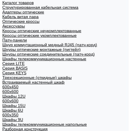
Каталог товаров
Структурированная кабельная система
Адаптеры оптические
Кабель витая пара
Оптические кроссы
Аксессуары
Кроссы оптические неукомплектованные
Кроссы оптические укомплектованные
Патч-панели
Шнур коммутационный медный RJ45 (патч-корд)
Шнуры оптические монтажные (пигтейл)
Шнуры оптические соединительные (патч-корд)
Шкафы телекоммуникационные настенные
Cерия LITE
Cерия BASIS
Cерия KEYS
Трехсекционные (откидные) шкафы
Встраиваемый настенный шкаф
600x450
600x600
Шкафы 12U
600x600
Шкафы 15U
Шкафы 6U
600x350
Шкафы 9U
Шкафы телекоммуникационные напольные
Разборная конструкция