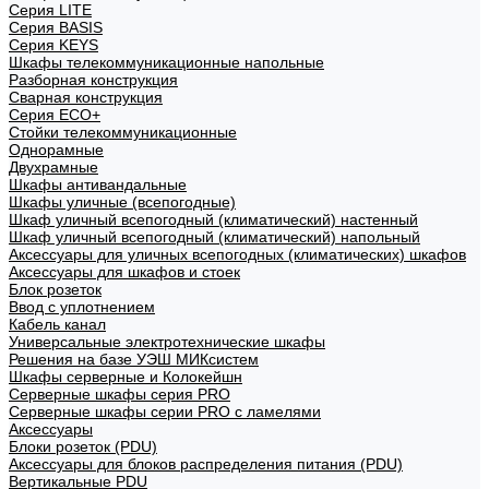
Cерия LITE
Cерия BASIS
Cерия KEYS
Шкафы телекоммуникационные напольные
Разборная конструкция
Сварная конструкция
Серия ECO+
Стойки телекоммуникационные
Однорамные
Двухрамные
Шкафы антивандальные
Шкафы уличные (всепогодные)
Шкаф уличный всепогодный (климатический) настенный
Шкаф уличный всепогодный (климатический) напольный
Аксессуары для уличных всепогодных (климатических) шкафов
Аксессуары для шкафов и стоек
Блок розеток
Ввод с уплотнением
Кабель канал
Универсальные электротехнические шкафы
Решения на базе УЭШ МИКсистем
Шкафы серверные и Колокейшн
Серверные шкафы серия PRO
Серверные шкафы серии PRO с ламелями
Аксессуары
Блоки розеток (PDU)
Аксессуары для блоков распределения питания (PDU)
Вертикальные PDU