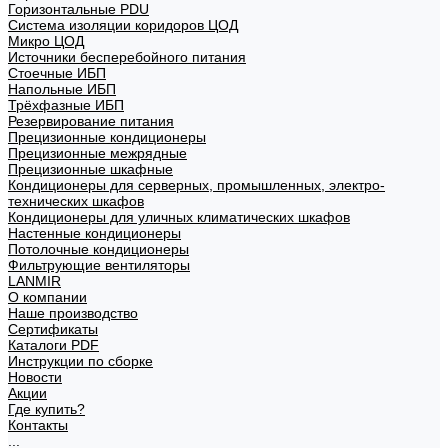
Горизонтальные PDU
Система изоляции коридоров ЦОД
Микро ЦОД
Источники бесперебойного питания
Стоечные ИБП
Напольные ИБП
Трёхфазные ИБП
Резервирование питания
Прецизионные кондиционеры
Прецизионные межрядные
Прецизионные шкафные
Кондиционеры для серверных, промышленных, электро-
технических шкафов
Кондиционеры для уличных климатических шкафов
Настенные кондиционеры
Потолочные кондиционеры
Фильтрующие вентиляторы
LANMIR
О компании
Наше производство
Сертификаты
Каталоги PDF
Инструкции по сборке
Новости
Акции
Где купить?
Контакты
...