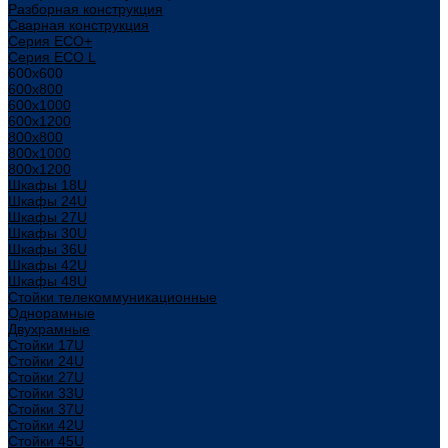
Разборная конструкция
Сварная конструкция
Серия ECO+
Серия ECO L
600x600
600x800
600х1000
600х1200
800x800
800х1000
800х1200
Шкафы 18U
Шкафы 24U
Шкафы 27U
Шкафы 30U
Шкафы 36U
Шкафы 42U
Шкафы 48U
Стойки телекоммуникационные
Однорамные
Двухрамные
Стойки 17U
Стойки 24U
Стойки 27U
Стойки 33U
Стойки 37U
Стойки 42U
Стойки 45U