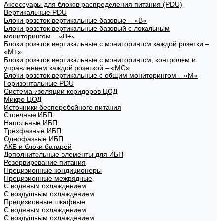
Аксессуары для блоков распределения питания (PDU)
Вертикальные PDU
Блоки розеток вертикальные базовые – «В»
Блоки розеток вертикальные базовый с локальным
мониторингом – «В+»
Блоки розеток вертикальные с мониторингом каждой розетки –
«М+»
Блоки розеток вертикальные с мониторингом, контролем и
управлением каждой розеткой – «МС»
Блоки розеток вертикальные с общим мониторингом – «М»
Горизонтальные PDU
Система изоляции коридоров ЦОД
Микро ЦОД
Источники бесперебойного питания
Стоечные ИБП
Напольные ИБП
Трёхфазные ИБП
Однофазные ИБП
АКБ и блоки батарей
Дополнительные элементы для ИБП
Резервирование питания
Прецизионные кондиционеры
Прецизионные межрядные
С водяным охлаждением
С воздушным охлаждением
Прецизионные шкафные
С водяным охлаждением
С воздушным охлаждением