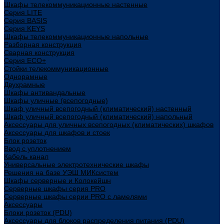
Шкафы телекоммуникационные настенные
Cерия LITE
Cерия BASIS
Cерия KEYS
Шкафы телекоммуникационные напольные
Разборная конструкция
Сварная конструкция
Серия ECO+
Стойки телекоммуникационные
Однорамные
Двухрамные
Шкафы антивандальные
Шкафы уличные (всепогодные)
Шкаф уличный всепогодный (климатический) настенный
Шкаф уличный всепогодный (климатический) напольный
Аксессуары для уличных всепогодных (климатических) шкафов
Аксессуары для шкафов и стоек
Блок розеток
Ввод с уплотнением
Кабель канал
Универсальные электротехнические шкафы
Решения на базе УЭШ МИКсистем
Шкафы серверные и Колокейшн
Серверные шкафы серия PRO
Серверные шкафы серии PRO с ламелями
Аксессуары
Блоки розеток (PDU)
Аксессуары для блоков распределения питания (PDU)