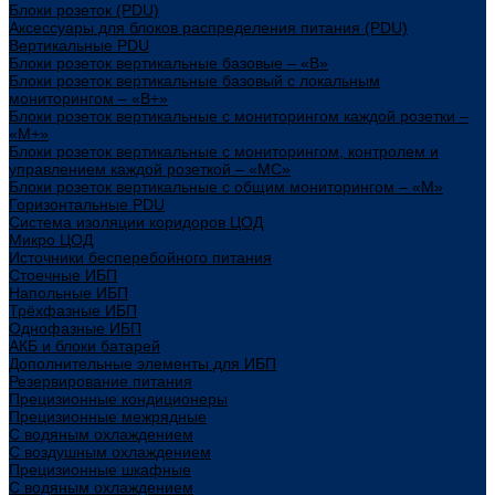
Блоки розеток (PDU)
Аксессуары для блоков распределения питания (PDU)
Вертикальные PDU
Блоки розеток вертикальные базовые – «В»
Блоки розеток вертикальные базовый с локальным
мониторингом – «В+»
Блоки розеток вертикальные с мониторингом каждой розетки –
«М+»
Блоки розеток вертикальные с мониторингом, контролем и
управлением каждой розеткой – «МС»
Блоки розеток вертикальные с общим мониторингом – «М»
Горизонтальные PDU
Система изоляции коридоров ЦОД
Микро ЦОД
Источники бесперебойного питания
Стоечные ИБП
Напольные ИБП
Трёхфазные ИБП
Однофазные ИБП
АКБ и блоки батарей
Дополнительные элементы для ИБП
Резервирование питания
Прецизионные кондиционеры
Прецизионные межрядные
С водяным охлаждением
С воздушным охлаждением
Прецизионные шкафные
С водяным охлаждением