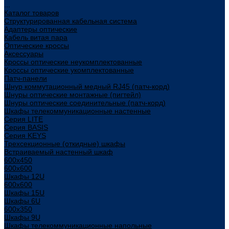
...
Каталог товаров
Структурированная кабельная система
Адаптеры оптические
Кабель витая пара
Оптические кроссы
Аксессуары
Кроссы оптические неукомплектованные
Кроссы оптические укомплектованные
Патч-панели
Шнур коммутационный медный RJ45 (патч-корд)
Шнуры оптические монтажные (пигтейл)
Шнуры оптические соединительные (патч-корд)
Шкафы телекоммуникационные настенные
Cерия LITE
Cерия BASIS
Cерия KEYS
Трехсекционные (откидные) шкафы
Встраиваемый настенный шкаф
600x450
600x600
Шкафы 12U
600x600
Шкафы 15U
Шкафы 6U
600x350
Шкафы 9U
Шкафы телекоммуникационные напольные