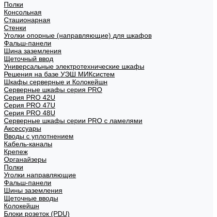
Полки
Консольная
Стационарная
Стенки
Уголки опорные (направляющие) для шкафов
Фальш-панели
Шина заземления
Щеточный ввод
Универсальные электротехнические шкафы
Решения на базе УЭШ МИКсистем
Шкафы серверные и Колокейшн
Серверные шкафы серия PRO
Серия PRO 42U
Серия PRO 47U
Серия PRO 48U
Серверные шкафы серии PRO с ламелями
Аксессуары
Вводы с уплотнением
Кабель-каналы
Крепеж
Органайзеры
Полки
Уголки направляющие
Фальш-панели
Шины заземления
Щеточные вводы
Колокейшн
Блоки розеток (PDU)