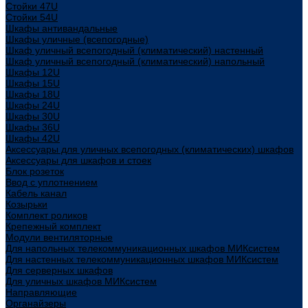
Стойки 47U
Стойки 54U
Шкафы антивандальные
Шкафы уличные (всепогодные)
Шкаф уличный всепогодный (климатический) настенный
Шкаф уличный всепогодный (климатический) напольный
Шкафы 12U
Шкафы 15U
Шкафы 18U
Шкафы 24U
Шкафы 30U
Шкафы 36U
Шкафы 42U
Аксессуары для уличных всепогодных (климатических) шкафов
Аксессуары для шкафов и стоек
Блок розеток
Ввод с уплотнением
Кабель канал
Козырьки
Комплект роликов
Крепежный комплект
Модули вентиляторные
Для напольных телекоммуникационных шкафов МИКсистем
Для настенных телекоммуникационных шкафов МИКсистем
Для серверных шкафов
Для уличных шкафов МИКсистем
Направляющие
Органайзеры