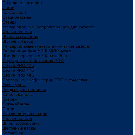
Панели эл. питания
Полки
Консольная
Стационарная
Стенки
Уголки опорные (направляющие) для шкафов
Фальш-панели
Шина заземления
Щеточный ввод
Универсальные электротехнические шкафы
Решения на базе УЭШ МИКсистем
Шкафы серверные и Колокейшн
Серверные шкафы серия PRO
Серия PRO 42U
Серия PRO 47U
Серия PRO 48U
Серверные шкафы серии PRO с ламелями
Аксессуары
Вводы с уплотнением
Кабель-каналы
Крепеж
Органайзеры
Полки
Уголки направляющие
Фальш-панели
Шины заземления
Щеточные вводы
Колокейшн