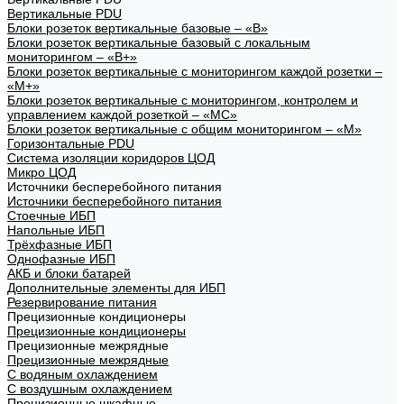
Вертикальные PDU
Блоки розеток вертикальные базовые – «В»
Блоки розеток вертикальные базовый с локальным
мониторингом – «В+»
Блоки розеток вертикальные с мониторингом каждой розетки –
«М+»
Блоки розеток вертикальные с мониторингом, контролем и
управлением каждой розеткой – «МС»
Блоки розеток вертикальные с общим мониторингом – «М»
Горизонтальные PDU
Система изоляции коридоров ЦОД
Микро ЦОД
Источники бесперебойного питания
Источники бесперебойного питания
Стоечные ИБП
Напольные ИБП
Трёхфазные ИБП
Однофазные ИБП
АКБ и блоки батарей
Дополнительные элементы для ИБП
Резервирование питания
Прецизионные кондиционеры
Прецизионные кондиционеры
Прецизионные межрядные
Прецизионные межрядные
С водяным охлаждением
С воздушным охлаждением
Прецизионные шкафные