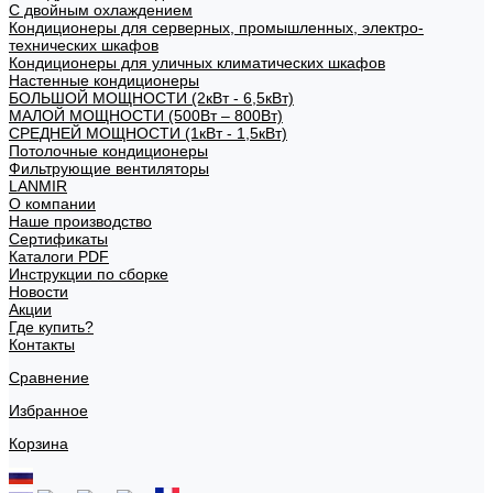
С двойным охлаждением
Кондиционеры для серверных, промышленных, электро-
технических шкафов
Кондиционеры для уличных климатических шкафов
Настенные кондиционеры
БОЛЬШОЙ МОЩНОСТИ (2кВт - 6,5кВт)
МАЛОЙ МОЩНОСТИ (500Вт – 800Вт)
СРЕДНЕЙ МОЩНОСТИ (1кВт - 1,5кВт)
Потолочные кондиционеры
Фильтрующие вентиляторы
LANMIR
О компании
Наше производство
Сертификаты
Каталоги PDF
Инструкции по сборке
Новости
Акции
Где купить?
Контакты
Сравнение
Избранное
Корзина