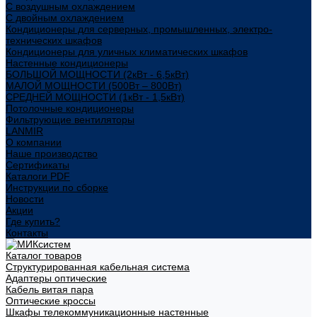
С воздушным охлаждением
С двойным охлаждением
Кондиционеры для серверных, промышленных, электро-
технических шкафов
Кондиционеры для уличных климатических шкафов
Настенные кондиционеры
БОЛЬШОЙ МОЩНОСТИ (2кВт - 6,5кВт)
МАЛОЙ МОЩНОСТИ (500Вт – 800Вт)
СРЕДНЕЙ МОЩНОСТИ (1кВт - 1,5кВт)
Потолочные кондиционеры
Фильтрующие вентиляторы
LANMIR
О компании
Наше производство
Сертификаты
Каталоги PDF
Инструкции по сборке
Новости
Акции
Где купить?
Контакты
Каталог товаров
Структурированная кабельная система
Адаптеры оптические
Кабель витая пара
Оптические кроссы
Шкафы телекоммуникационные настенные