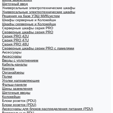
Щеточный ввод
Универсальные электротехнические шкафы
Универсальные электротехнические шкафы
Решения на базе УЭШ МИКсистем
Шкафы серверные и Колокейшн
Шкафы серверные и Колокейшн
Серверные шкафы серия PRO
Серверные шкафы серия PRO
Серия PRO 42U
Серия PRO 47U
Серия PRO 48U
Серверные шкафы серии PRO с ламелями
Аксессуары
Аксессуары
Вводы с уплотнением
Кабель-каналы
Крепеж
Органайзеры
Полки
Уголки направляющие
Фальш-панели
Шины заземления
Щеточные вводы
Колокейшн
Блоки розеток (PDU)
Блоки розеток (PDU)
Аксессуары для блоков распределения питания (PDU)
Вертикальные PDU