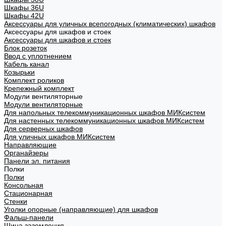
Шкафы 36U
Шкафы 42U
Аксессуары для уличных всепогодных (климатических) шкафов
Аксессуары для шкафов и стоек
Аксессуары для шкафов и стоек
Блок розеток
Ввод с уплотнением
Кабель канал
Козырьки
Комплект роликов
Крепежный комплект
Модули вентиляторные
Модули вентиляторные
Для напольных телекоммуникационных шкафов МИКсистем
Для настенных телекоммуникационных шкафов МИКсистем
Для серверных шкафов
Для уличных шкафов МИКсистем
Направляющие
Органайзеры
Панели эл. питания
Полки
Полки
Консольная
Стационарная
Стенки
Уголки опорные (направляющие) для шкафов
Фальш-панели
Шина заземления