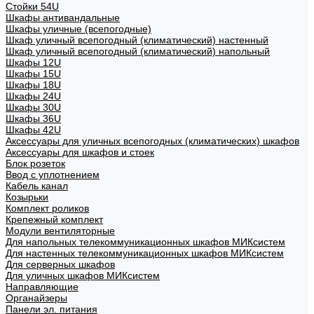
Стойки 54U
Шкафы антивандальные
Шкафы уличные (всепогодные)
Шкаф уличный всепогодный (климатический) настенный
Шкаф уличный всепогодный (климатический) напольный
Шкафы 12U
Шкафы 15U
Шкафы 18U
Шкафы 24U
Шкафы 30U
Шкафы 36U
Шкафы 42U
Аксессуары для уличных всепогодных (климатических) шкафов
Аксессуары для шкафов и стоек
Блок розеток
Ввод с уплотнением
Кабель канал
Козырьки
Комплект роликов
Крепежный комплект
Модули вентиляторные
Для напольных телекоммуникационных шкафов МИКсистем
Для настенных телекоммуникационных шкафов МИКсистем
Для серверных шкафов
Для уличных шкафов МИКсистем
Направляющие
Органайзеры
Панели эл. питания