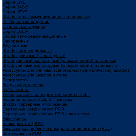
Cерия LITE
Cерия BASIS
Cерия KEYS
Шкафы телекоммуникационные напольные
Разборная конструкция
Сварная конструкция
Серия ECO+
Стойки телекоммуникационные
Однорамные
Двухрамные
Шкафы антивандальные
Шкафы уличные (всепогодные)
Шкаф уличный всепогодный (климатический) настенный
Шкаф уличный всепогодный (климатический) напольный
Аксессуары для уличных всепогодных (климатических) шкафов
Аксессуары для шкафов и стоек
Блок розеток
Ввод с уплотнением
Кабель канал
Универсальные электротехнические шкафы
Решения на базе УЭШ МИКсистем
Шкафы серверные и Колокейшн
Серверные шкафы серия PRO
Серверные шкафы серии PRO с ламелями
Аксессуары
Блоки розеток (PDU)
Аксессуары для блоков распределения питания (PDU)
Вертикальные PDU