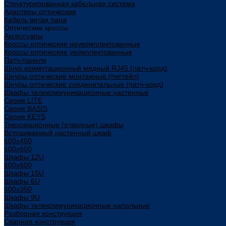
Структурированная кабельная система
Адаптеры оптические
Кабель витая пара
Оптические кроссы
Аксессуары
Кроссы оптические неукомплектованные
Кроссы оптические укомплектованные
Патч-панели
Шнур коммутационный медный RJ45 (патч-корд)
Шнуры оптические монтажные (пигтейл)
Шнуры оптические соединительные (патч-корд)
Шкафы телекоммуникационные настенные
Cерия LITE
Cерия BASIS
Cерия KEYS
Трехсекционные (откидные) шкафы
Встраиваемый настенный шкаф
600x450
600x600
Шкафы 12U
600x600
Шкафы 15U
Шкафы 6U
600x350
Шкафы 9U
Шкафы телекоммуникационные напольные
Разборная конструкция
Сварная конструкция