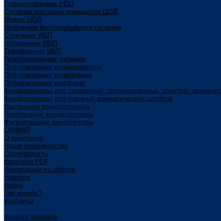
Горизонтальные PDU
Система изоляции коридоров ЦОД
Микро ЦОД
Источники бесперебойного питания
Стоечные ИБП
Напольные ИБП
Трёхфазные ИБП
Резервирование питания
Прецизионные кондиционеры
Прецизионные межрядные
Прецизионные шкафные
Кондиционеры для серверных, промышленных, электро- техниче
Кондиционеры для уличных климатических шкафов
Настенные кондиционеры
Потолочные кондиционеры
Фильтрующие вентиляторы
LANMIR
О компании
Наше производство
Сертификаты
Каталоги PDF
Инструкции по сборке
Новости
Акции
Где купить?
Контакты
...
Каталог товаров