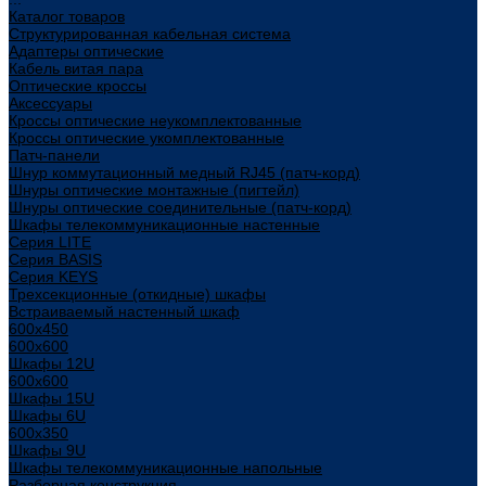
Каталог товаров
Структурированная кабельная система
Адаптеры оптические
Кабель витая пара
Оптические кроссы
Аксессуары
Кроссы оптические неукомплектованные
Кроссы оптические укомплектованные
Патч-панели
Шнур коммутационный медный RJ45 (патч-корд)
Шнуры оптические монтажные (пигтейл)
Шнуры оптические соединительные (патч-корд)
Шкафы телекоммуникационные настенные
Cерия LITE
Cерия BASIS
Cерия KEYS
Трехсекционные (откидные) шкафы
Встраиваемый настенный шкаф
600x450
600x600
Шкафы 12U
600x600
Шкафы 15U
Шкафы 6U
600x350
Шкафы 9U
Шкафы телекоммуникационные напольные
Разборная конструкция