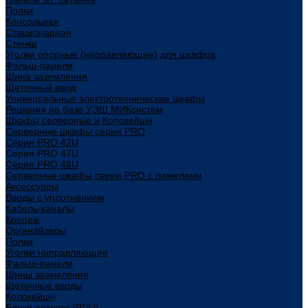
Полки
Консольная
Стационарная
Стенки
Уголки опорные (направляющие) для шкафов
Фальш-панели
Шина заземления
Щеточный ввод
Универсальные электротехнические шкафы
Решения на базе УЭШ МИКсистем
Шкафы серверные и Колокейшн
Серверные шкафы серия PRO
Серия PRO 42U
Серия PRO 47U
Серия PRO 48U
Серверные шкафы серии PRO с ламелями
Аксессуары
Вводы с уплотнением
Кабель-каналы
Крепеж
Органайзеры
Полки
Уголки направляющие
Фальш-панели
Шины заземления
Щеточные вводы
Колокейшн
Блоки розеток (PDU)