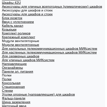
Шкафы 42U
Аксессуары для уличных всепогодных (климатических) шкафов
Аксессуары для шкафов и стоек
Аксессуары для шкафов и стоек
Блок розеток
Ввод с уплотнением
Кабель канал
Козырьки
Комплект роликов
Крепежный комплект
Модули вентиляторные
Модули вентиляторные
Для напольных телекоммуникационных шкафов МИКсистем
Для настенных телекоммуникационных шкафов МИКсистем
Для серверных шкафов
Для уличных шкафов МИКсистем
Направляющие
Органайзеры
Панели эл. питания
Полки
Полки
Консольная
Стационарная
Стенки
Уголки опорные (направляющие) для шкафов
Фальш-панели
Шина заземления
Щеточный ввод