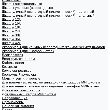
Шкафы антивандальные
Шкафы уличные (всепогодные)
Шкаф уличный всепогодный (климатический) настенный
Шкаф уличный всепогодный (климатический) напольный
Шкафы 12U
Шкафы 15U
Шкафы 18U
Шкафы 24U
Шкафы 30U
Шкафы 36U
Шкафы 42U
Аксессуары для уличных всепогодных (климатических) шкафов
Аксессуары для шкафов и стоек
Блок розеток
Ввод с уплотнением
Кабель канал
Козырьки
Комплект роликов
Крепежный комплект
Модули вентиляторные
Для напольных телекоммуникационных шкафов МИКсистем
Для настенных телекоммуникационных шкафов МИКсистем
Для серверных шкафов
Для уличных шкафов МИКсистем
Направляющие
Органайзеры
Панели эл. питания
Полки