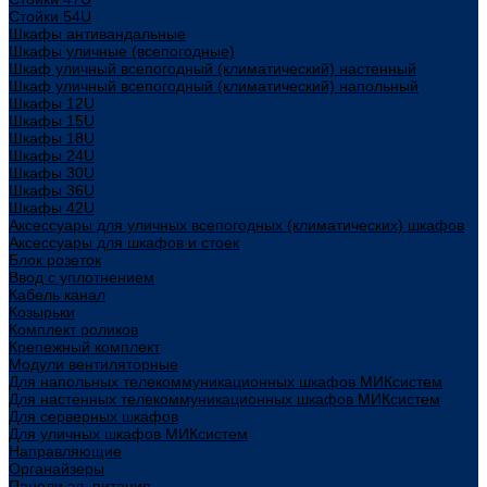
Стойки 54U
Шкафы антивандальные
Шкафы уличные (всепогодные)
Шкаф уличный всепогодный (климатический) настенный
Шкаф уличный всепогодный (климатический) напольный
Шкафы 12U
Шкафы 15U
Шкафы 18U
Шкафы 24U
Шкафы 30U
Шкафы 36U
Шкафы 42U
Аксессуары для уличных всепогодных (климатических) шкафов
Аксессуары для шкафов и стоек
Блок розеток
Ввод с уплотнением
Кабель канал
Козырьки
Комплект роликов
Крепежный комплект
Модули вентиляторные
Для напольных телекоммуникационных шкафов МИКсистем
Для настенных телекоммуникационных шкафов МИКсистем
Для серверных шкафов
Для уличных шкафов МИКсистем
Направляющие
Органайзеры
Панели эл. питания