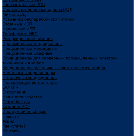
Горизонтальные PDU
Система изоляции коридоров ЦОД
Микро ЦОД
Источники бесперебойного питания
Стоечные ИБП
Напольные ИБП
Трёхфазные ИБП
Резервирование питания
Прецизионные кондиционеры
Прецизионные межрядные
Прецизионные шкафные
Кондиционеры для серверных, промышленных, электро-
технических шкафов
Кондиционеры для уличных климатических шкафов
Настенные кондиционеры
Потолочные кондиционеры
Фильтрующие вентиляторы
LANMIR
О компании
Наше производство
Сертификаты
Каталоги PDF
Инструкции по сборке
Новости
Акции
Где купить?
Контакты
...