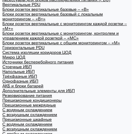
Вертикальные PDU
Блоки розеток вертикальные базовые – «В»
Блоки розеток вертикальные базовый с локальным
мониторингом – «В+»
Блоки розеток вертикальные с мониторингом каждой розетки –
«М+»
Блоки розеток вертикальные с мониторингом, контролем и
управлением каждой розеткой – «МС»
Блоки розеток вертикальные с общим мониторингом – «М»
Горизонтальные PDU
Система изоляции коридоров ЦОД
Микро ЦОД
Источники бесперебойного питания
Стоечные ИБП
Напольные ИБП
Трёхфазные ИБП
Однофазные ИБП
АКБ и блоки батарей
Дополнительные элементы для ИБП
Резервирование питания
Прецизионные кондиционеры
Прецизионные межрядные
С водяным охлаждением
С воздушным охлаждением
Прецизионные шкафные
С водяным охлаждением
С воздушным охлаждением
С двойным охлаждением