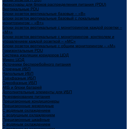
Аксессуары для блоков распределения питания (PDU)
Вертикальные PDU
Блоки розеток вертикальные базовые – «В»
Блоки розеток вертикальные базовый с локальным
мониторингом – «В+»
Блоки розеток вертикальные с мониторингом каждой розетки –
«М+»
Блоки розеток вертикальные с мониторингом, контролем и
управлением каждой розеткой – «МС»
Блоки розеток вертикальные с общим мониторингом – «М»
Горизонтальные PDU
Система изоляции коридоров ЦОД
Микро ЦОД
Источники бесперебойного питания
Стоечные ИБП
Напольные ИБП
Трёхфазные ИБП
Однофазные ИБП
АКБ и блоки батарей
Дополнительные элементы для ИБП
Резервирование питания
Прецизионные кондиционеры
Прецизионные межрядные
С водяным охлаждением
С воздушным охлаждением
Прецизионные шкафные
С водяным охлаждением
С воздушным охлаждением