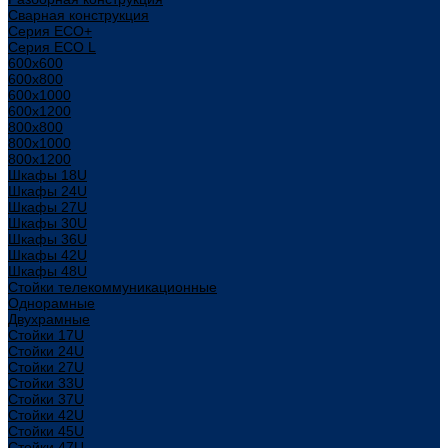
Сварная конструкция
Серия ECO+
Серия ECO L
600x600
600x800
600х1000
600х1200
800x800
800х1000
800х1200
Шкафы 18U
Шкафы 24U
Шкафы 27U
Шкафы 30U
Шкафы 36U
Шкафы 42U
Шкафы 48U
Стойки телекоммуникационные
Однорамные
Двухрамные
Стойки 17U
Стойки 24U
Стойки 27U
Стойки 33U
Стойки 37U
Стойки 42U
Стойки 45U
Стойки 47U