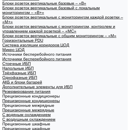
Блоки розеток вертикальные базовые – «В»
Блоки розеток вертикальные базовый с локальным
мониторингом – «В+»
Блоки розеток вертикальные с мониторингом каждой розетки –
«М+»
Блоки розеток вертикальные с мониторингом, контролем и
управлением каждой розеткой – «МС»
Блоки розеток вертикальные с общим мониторингом – «М»
Горизонтальные PDU
Система изоляции коридоров ЦОД
Микро ЦОД
Источники бесперебойного питания
Источники бесперебойного питания
Стоечные ИБП
Напольные ИБП
Трёхфазные ИБП
Однофазные ИБП
АКБ и блоки батарей
Дополнительные элементы для ИБП
Резервирование питания
Прецизионные кондиционеры
Прецизионные кондиционеры
Прецизионные межрядные
Прецизионные межрядные
С водяным охлаждением
С воздушным охлаждением
Прецизионные шкафные
Прецизионные шкафные