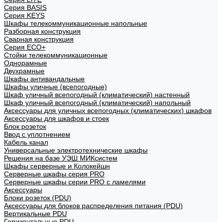
Cерия BASIS
Cерия KEYS
Шкафы телекоммуникационные напольные
Разборная конструкция
Сварная конструкция
Серия ECO+
Стойки телекоммуникационные
Однорамные
Двухрамные
Шкафы антивандальные
Шкафы уличные (всепогодные)
Шкаф уличный всепогодный (климатический) настенный
Шкаф уличный всепогодный (климатический) напольный
Аксессуары для уличных всепогодных (климатических) шкафов
Аксессуары для шкафов и стоек
Блок розеток
Ввод с уплотнением
Кабель канал
Универсальные электротехнические шкафы
Решения на базе УЭШ МИКсистем
Шкафы серверные и Колокейшн
Серверные шкафы серия PRO
Серверные шкафы серии PRO с ламелями
Аксессуары
Блоки розеток (PDU)
Аксессуары для блоков распределения питания (PDU)
Вертикальные PDU
Горизонтальные PDU