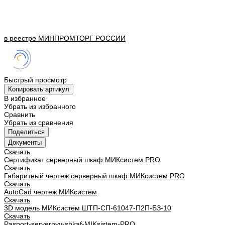
в реестре
МИНПРОМТОРГ
РОССИИ
Быстрый просмотр
Копировать артикул
В избранное
Убрать из избранного
Сравнить
Убрать из сравнения
Поделиться
Документы
Скачать
Сертификат серверный шкаф МИКсистем PRO
Скачать
Габаритный чертеж серверный шкаф МИКсистем PRO
Скачать
AutoCad чертеж МИКсистем
Скачать
3D модель МИКсистем ШТП-СП-61047-П2П-БЗ-10
Скачать
Pasport-servernyy-shkaf-MIKsistem-PRO