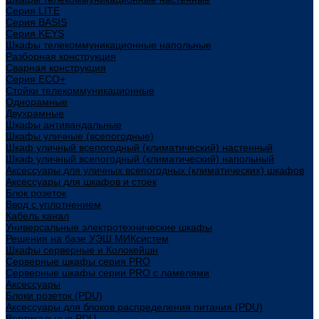
Cерия LITE
Cерия BASIS
Cерия KEYS
Шкафы телекоммуникационные напольные
Разборная конструкция
Сварная конструкция
Серия ECO+
Стойки телекоммуникационные
Однорамные
Двухрамные
Шкафы антивандальные
Шкафы уличные (всепогодные)
Шкаф уличный всепогодный (климатический) настенный
Шкаф уличный всепогодный (климатический) напольный
Аксессуары для уличных всепогодных (климатических) шкафов
Аксессуары для шкафов и стоек
Блок розеток
Ввод с уплотнением
Кабель канал
Универсальные электротехнические шкафы
Решения на базе УЭШ МИКсистем
Шкафы серверные и Колокейшн
Серверные шкафы серия PRO
Серверные шкафы серии PRO с ламелями
Аксессуары
Блоки розеток (PDU)
Аксессуары для блоков распределения питания (PDU)
Вертикальные PDU