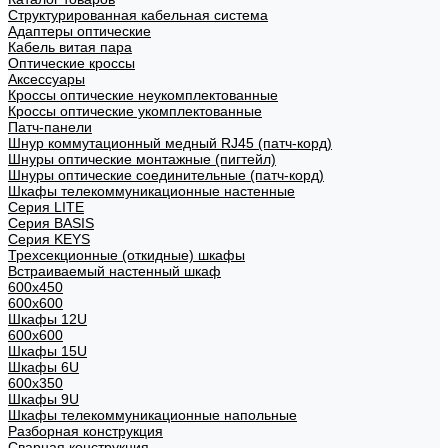
Структурированная кабельная система
Адаптеры оптические
Кабель витая пара
Оптические кроссы
Аксессуары
Кроссы оптические неукомплектованные
Кроссы оптические укомплектованные
Патч-панели
Шнур коммутационный медный RJ45 (патч-корд)
Шнуры оптические монтажные (пигтейл)
Шнуры оптические соединительные (патч-корд)
Шкафы телекоммуникационные настенные
Cерия LITE
Cерия BASIS
Cерия KEYS
Трехсекционные (откидные) шкафы
Встраиваемый настенный шкаф
600x450
600x600
Шкафы 12U
600x600
Шкафы 15U
Шкафы 6U
600x350
Шкафы 9U
Шкафы телекоммуникационные напольные
Разборная конструкция
Сварная конструкция