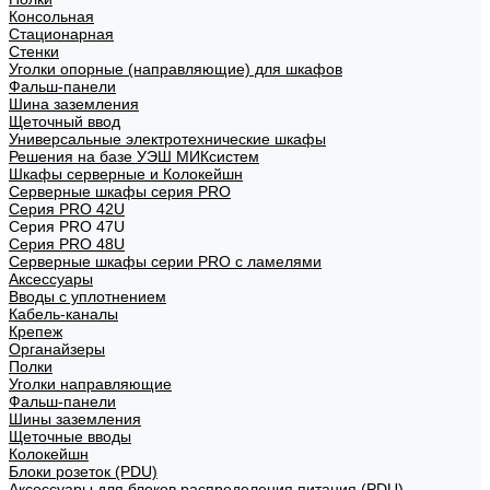
Консольная
Стационарная
Стенки
Уголки опорные (направляющие) для шкафов
Фальш-панели
Шина заземления
Щеточный ввод
Универсальные электротехнические шкафы
Решения на базе УЭШ МИКсистем
Шкафы серверные и Колокейшн
Серверные шкафы серия PRO
Серия PRO 42U
Серия PRO 47U
Серия PRO 48U
Серверные шкафы серии PRO с ламелями
Аксессуары
Вводы с уплотнением
Кабель-каналы
Крепеж
Органайзеры
Полки
Уголки направляющие
Фальш-панели
Шины заземления
Щеточные вводы
Колокейшн
Блоки розеток (PDU)
Аксессуары для блоков распределения питания (PDU)