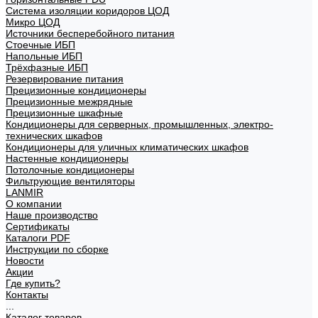
Система изоляции коридоров ЦОД
Микро ЦОД
Источники бесперебойного питания
Стоечные ИБП
Напольные ИБП
Трёхфазные ИБП
Резервирование питания
Прецизионные кондиционеры
Прецизионные межрядные
Прецизионные шкафные
Кондиционеры для серверных, промышленных, электро-
технических шкафов
Кондиционеры для уличных климатических шкафов
Настенные кондиционеры
Потолочные кондиционеры
Фильтрующие вентиляторы
LANMIR
О компании
Наше производство
Сертификаты
Каталоги PDF
Инструкции по сборке
Новости
Акции
Где купить?
Контакты
...
Каталог товаров