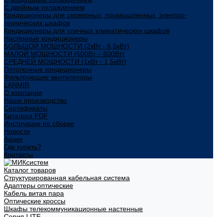
С двойным охлаждением
Кондиционеры для серверных, промышленных, электро-
технических шкафов
Кондиционеры для уличных климатических шкафов
Настенные кондиционеры
БОЛЬШОЙ МОЩНОСТИ (2кВт - 6,5кВт)
МАЛОЙ МОЩНОСТИ (500Вт – 800Вт)
СРЕДНЕЙ МОЩНОСТИ (1кВт - 1,5кВт)
Потолочные кондиционеры
Фильтрующие вентиляторы
LANMIR
О компании
Наше производство
Сертификаты
Каталоги PDF
Инструкции по сборке
Новости
Акции
Где купить?
Контакты
Каталог товаров
Структурированная кабельная система
Адаптеры оптические
Кабель витая пара
Оптические кроссы
Шкафы телекоммуникационные настенные
Cерия LITE