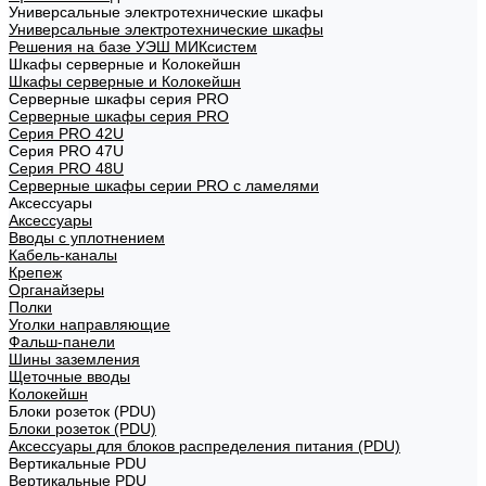
Универсальные электротехнические шкафы
Универсальные электротехнические шкафы
Решения на базе УЭШ МИКсистем
Шкафы серверные и Колокейшн
Шкафы серверные и Колокейшн
Серверные шкафы серия PRO
Серверные шкафы серия PRO
Серия PRO 42U
Серия PRO 47U
Серия PRO 48U
Серверные шкафы серии PRO с ламелями
Аксессуары
Аксессуары
Вводы с уплотнением
Кабель-каналы
Крепеж
Органайзеры
Полки
Уголки направляющие
Фальш-панели
Шины заземления
Щеточные вводы
Колокейшн
Блоки розеток (PDU)
Блоки розеток (PDU)
Аксессуары для блоков распределения питания (PDU)
Вертикальные PDU
Вертикальные PDU