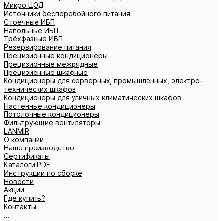
Микро ЦОД
Источники бесперебойного питания
Стоечные ИБП
Напольные ИБП
Трёхфазные ИБП
Резервирование питания
Прецизионные кондиционеры
Прецизионные межрядные
Прецизионные шкафные
Кондиционеры для серверных, промышленных, электро-
технических шкафов
Кондиционеры для уличных климатических шкафов
Настенные кондиционеры
Потолочные кондиционеры
Фильтрующие вентиляторы
LANMIR
О компании
Наше производство
Сертификаты
Каталоги PDF
Инструкции по сборке
Новости
Акции
Где купить?
Контакты
...