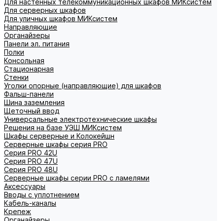
Для настенных телекоммуникационных шкафов МИКсистем
Для серверных шкафов
Для уличных шкафов МИКсистем
Направляющие
Органайзеры
Панели эл. питания
Полки
Консольная
Стационарная
Стенки
Уголки опорные (направляющие) для шкафов
Фальш-панели
Шина заземления
Щеточный ввод
Универсальные электротехнические шкафы
Решения на базе УЭШ МИКсистем
Шкафы серверные и Колокейшн
Серверные шкафы серия PRO
Серия PRO 42U
Серия PRO 47U
Серия PRO 48U
Серверные шкафы серии PRO с ламелями
Аксессуары
Вводы с уплотнением
Кабель-каналы
Крепеж
Органайзеры