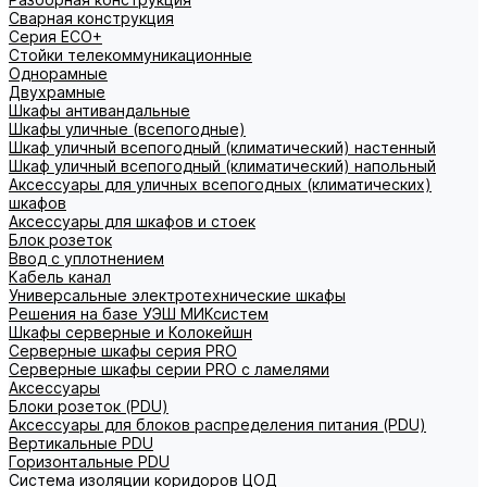
Сварная конструкция
Серия ECO+
Стойки телекоммуникационные
Однорамные
Двухрамные
Шкафы антивандальные
Шкафы уличные (всепогодные)
Шкаф уличный всепогодный (климатический) настенный
Шкаф уличный всепогодный (климатический) напольный
Аксессуары для уличных всепогодных (климатических)
шкафов
Аксессуары для шкафов и стоек
Блок розеток
Ввод с уплотнением
Кабель канал
Универсальные электротехнические шкафы
Решения на базе УЭШ МИКсистем
Шкафы серверные и Колокейшн
Серверные шкафы серия PRO
Серверные шкафы серии PRO с ламелями
Аксессуары
Блоки розеток (PDU)
Аксессуары для блоков распределения питания (PDU)
Вертикальные PDU
Горизонтальные PDU
Система изоляции коридоров ЦОД