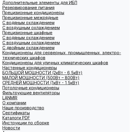
Дополнительные элементы для ИБП
Резервирование питания
Прецизионные кондиционеры
Прецизионные межрядные
С водяным охлаждением
С воздушным охлаждением
Прецизионные шкафные
С водяным охлаждением
С воздушным охлаждением
С двойным охлаждением
Кондиционеры для серверных, промышленных, электро-
технических шкафов
Кондиционеры для уличных климатических шкафов
Настенные кондиционеры
БОЛЬШОЙ МОЩНОСТИ (2кВт - 6,5кВт)
МАЛОЙ МОЩНОСТИ (500Вт – 800Вт)
СРЕДНЕЙ МОЩНОСТИ (1кВт - 1,5кВт)
Потолочные кондиционеры
Фильтрующие вентиляторы
LANMIR
О компании
Наше производство
Сертификаты
Каталоги PDF
Инструкции по сборке
Новости