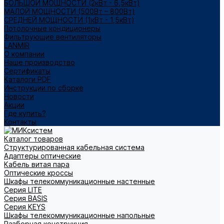
БОЛЬШОЙ МОЩНОСТИ (2кВт - 6,5кВт)
МАЛОЙ МОЩНОСТИ (500Вт – 800Вт)
СРЕДНЕЙ МОЩНОСТИ (1кВт - 1,5кВт)
Потолочные кондиционеры
Фильтрующие вентиляторы
LANMIR
О компании
Наше производство
Сертификаты
Каталоги PDF
Инструкции по сборке
Новости
Акции
Где купить?
Контакты
Каталог товаров
Структурированная кабельная система
Адаптеры оптические
Кабель витая пара
Оптические кроссы
Шкафы телекоммуникационные настенные
Cерия LITE
Cерия BASIS
Cерия KEYS
Шкафы телекоммуникационные напольные
Разборная конструкция