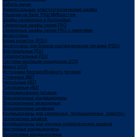
Кабель канал
Универсальные электротехнические шкафы
Решения на базе УЭШ МИКсистем
Шкафы серверные и Колокейшн
Серверные шкафы серия PRO
Серверные шкафы серии PRO с ламелями
Аксессуары
Блоки розеток (PDU)
Аксессуары для блоков распределения питания (PDU)
Вертикальные PDU
Горизонтальные PDU
Система изоляции коридоров ЦОД
Микро ЦОД
Источники бесперебойного питания
Стоечные ИБП
Напольные ИБП
Трёхфазные ИБП
Резервирование питания
Прецизионные кондиционеры
Прецизионные межрядные
Прецизионные шкафные
Кондиционеры для серверных, промышленных, электро-
технических шкафов
Кондиционеры для уличных климатических шкафов
Настенные кондиционеры
Потолочные кондиционеры