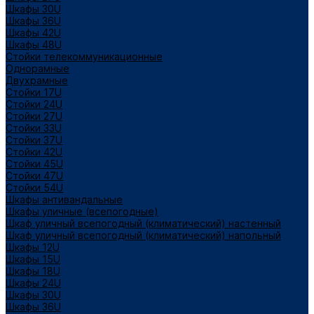
Шкафы 30U
Шкафы 36U
Шкафы 42U
Шкафы 48U
Стойки телекоммуникационные
Однорамные
Двухрамные
Стойки 17U
Стойки 24U
Стойки 27U
Стойки 33U
Стойки 37U
Стойки 42U
Стойки 45U
Стойки 47U
Стойки 54U
Шкафы антивандальные
Шкафы уличные (всепогодные)
Шкаф уличный всепогодный (климатический) настенный
Шкаф уличный всепогодный (климатический) напольный
Шкафы 12U
Шкафы 15U
Шкафы 18U
Шкафы 24U
Шкафы 30U
Шкафы 36U