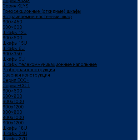
Cерия BASIS
Cерия KEYS
Трехсекционные (откидные) шкафы
Встраиваемый настенный шкаф
600x450
600x600
Шкафы 12U
600x600
Шкафы 15U
Шкафы 6U
600x350
Шкафы 9U
Шкафы телекоммуникационные напольные
Разборная конструкция
Сварная конструкция
Серия ECO+
Серия ECO L
600x600
600x800
600х1000
600х1200
800x800
800х1000
800х1200
Шкафы 18U
Шкафы 24U
Шкафы 27U