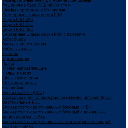
Универсальные электротехнические шкафы
Решения на базе УЭШ МИКсистем
Шкафы серверные и Колокейшн
Серверные шкафы серия PRO
Серия PRO 42U
Серия PRO 47U
Серия PRO 48U
Серверные шкафы серии PRO с ламелями
Аксессуары
Вводы с уплотнением
Кабель-каналы
Крепеж
Органайзеры
Полки
Уголки направляющие
Фальш-панели
Шины заземления
Щеточные вводы
Колокейшн
Блоки розеток (PDU)
Аксессуары для блоков распределения питания (PDU)
Вертикальные PDU
Блоки розеток вертикальные базовые – «В»
Блоки розеток вертикальные базовый с локальным
мониторингом – «В+»
Блоки розеток вертикальные с мониторингом каждой
розетки – «М+»