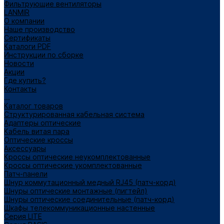
Фильтрующие вентиляторы
LANMIR
О компании
Наше производство
Сертификаты
Каталоги PDF
Инструкции по сборке
Новости
Акции
Где купить?
Контакты
...
Каталог товаров
Структурированная кабельная система
Адаптеры оптические
Кабель витая пара
Оптические кроссы
Аксессуары
Кроссы оптические неукомплектованные
Кроссы оптические укомплектованные
Патч-панели
Шнур коммутационный медный RJ45 (патч-корд)
Шнуры оптические монтажные (пигтейл)
Шнуры оптические соединительные (патч-корд)
Шкафы телекоммуникационные настенные
Cерия LITE