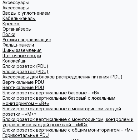
Аксессуары
Аксессуары
Вводы с уплотнением
Кабель-каналы
Крепеж
Органайзеры
Полки
Уголки направляющие
Фальш-панели
Шины заземления
Щеточные вводы
Колокейшн
Блоки розеток (PDU)
Блоки розеток (PDU)
Аксессуары для блоков распределения питания (PDU)
Вертикальные PDU
Вертикальные PDU
Блоки розеток вертикальные базовые – «В»
Блоки розеток вертикальные базовый с локальным
мониторингом – «В+»
Блоки розеток вертикальные с мониторингом каждой
розетки – «М+»
Блоки розеток вертикальные с мониторингом, контролем и
управлением каждой розеткой – «МС»
Блоки розеток вертикальные с общим мониторингом – «М»
Горизонтальные PDU