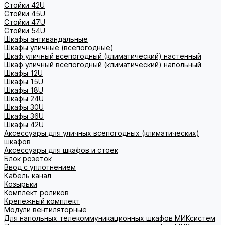
Стойки 42U
Стойки 45U
Стойки 47U
Стойки 54U
Шкафы антивандальные
Шкафы уличные (всепогодные)
Шкаф уличный всепогодный (климатический) настенный
Шкаф уличный всепогодный (климатический) напольный
Шкафы 12U
Шкафы 15U
Шкафы 18U
Шкафы 24U
Шкафы 30U
Шкафы 36U
Шкафы 42U
Аксессуары для уличных всепогодных (климатических)
шкафов
Аксессуары для шкафов и стоек
Блок розеток
Ввод с уплотнением
Кабель канал
Козырьки
Комплект роликов
Крепежный комплект
Модули вентиляторные
Для напольных телекоммуникационных шкафов МИКсистем