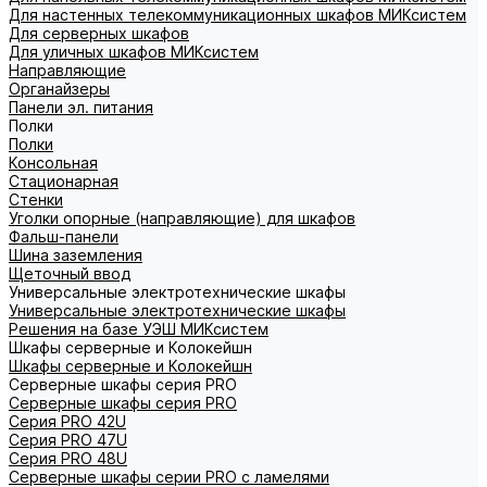
Для настенных телекоммуникационных шкафов МИКсистем
Для серверных шкафов
Для уличных шкафов МИКсистем
Направляющие
Органайзеры
Панели эл. питания
Полки
Полки
Консольная
Стационарная
Стенки
Уголки опорные (направляющие) для шкафов
Фальш-панели
Шина заземления
Щеточный ввод
Универсальные электротехнические шкафы
Универсальные электротехнические шкафы
Решения на базе УЭШ МИКсистем
Шкафы серверные и Колокейшн
Шкафы серверные и Колокейшн
Серверные шкафы серия PRO
Серверные шкафы серия PRO
Серия PRO 42U
Серия PRO 47U
Серия PRO 48U
Серверные шкафы серии PRO с ламелями