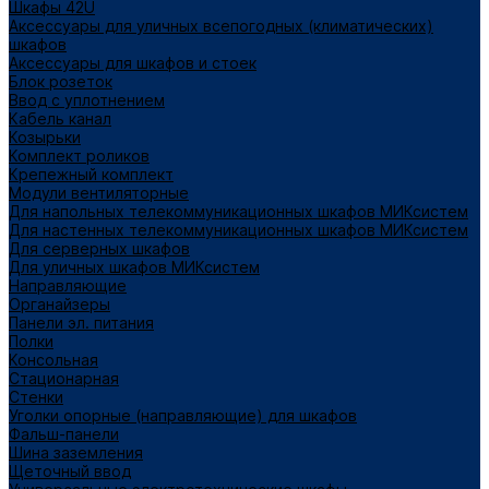
Шкафы 42U
Аксессуары для уличных всепогодных (климатических)
шкафов
Аксессуары для шкафов и стоек
Блок розеток
Ввод с уплотнением
Кабель канал
Козырьки
Комплект роликов
Крепежный комплект
Модули вентиляторные
Для напольных телекоммуникационных шкафов МИКсистем
Для настенных телекоммуникационных шкафов МИКсистем
Для серверных шкафов
Для уличных шкафов МИКсистем
Направляющие
Органайзеры
Панели эл. питания
Полки
Консольная
Стационарная
Стенки
Уголки опорные (направляющие) для шкафов
Фальш-панели
Шина заземления
Щеточный ввод