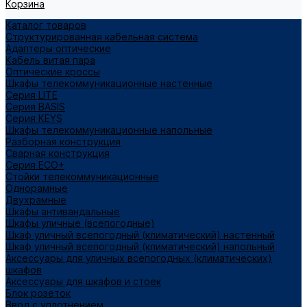
Корзина
Каталог товаров
Структурированная кабельная система
Адаптеры оптические
Кабель витая пара
Оптические кроссы
Шкафы телекоммуникационные настенные
Cерия LITE
Cерия BASIS
Cерия KEYS
Шкафы телекоммуникационные напольные
Разборная конструкция
Сварная конструкция
Серия ECO+
Стойки телекоммуникационные
Однорамные
Двухрамные
Шкафы антивандальные
Шкафы уличные (всепогодные)
Шкаф уличный всепогодный (климатический) настенный
Шкаф уличный всепогодный (климатический) напольный
Аксессуары для уличных всепогодных (климатических)
шкафов
Аксессуары для шкафов и стоек
Блок розеток
Ввод с уплотнением