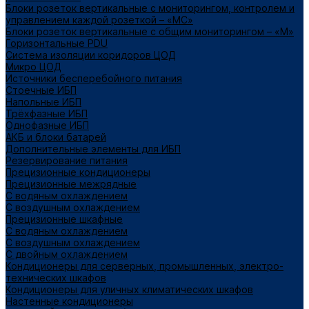
Блоки розеток вертикальные с мониторингом, контролем и
управлением каждой розеткой – «МС»
Блоки розеток вертикальные с общим мониторингом – «М»
Горизонтальные PDU
Система изоляции коридоров ЦОД
Микро ЦОД
Источники бесперебойного питания
Стоечные ИБП
Напольные ИБП
Трёхфазные ИБП
Однофазные ИБП
АКБ и блоки батарей
Дополнительные элементы для ИБП
Резервирование питания
Прецизионные кондиционеры
Прецизионные межрядные
С водяным охлаждением
С воздушным охлаждением
Прецизионные шкафные
С водяным охлаждением
С воздушным охлаждением
С двойным охлаждением
Кондиционеры для серверных, промышленных, электро-
технических шкафов
Кондиционеры для уличных климатических шкафов
Настенные кондиционеры