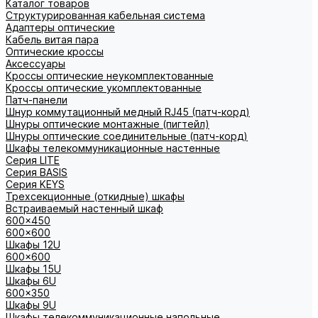
Каталог товаров
Структурированная кабельная система
Адаптеры оптические
Кабель витая пара
Оптические кроссы
Аксессуары
Кроссы оптические неукомплектованные
Кроссы оптические укомплектованные
Патч-панели
Шнур коммутационный медный RJ45 (патч-корд)
Шнуры оптические монтажные (пигтейл)
Шнуры оптические соединительные (патч-корд)
Шкафы телекоммуникационные настенные
Cерия LITE
Cерия BASIS
Cерия KEYS
Трехсекционные (откидные) шкафы
Встраиваемый настенный шкаф
600x450
600x600
Шкафы 12U
600x600
Шкафы 15U
Шкафы 6U
600x350
Шкафы 9U
Шкафы телекоммуникационные напольные