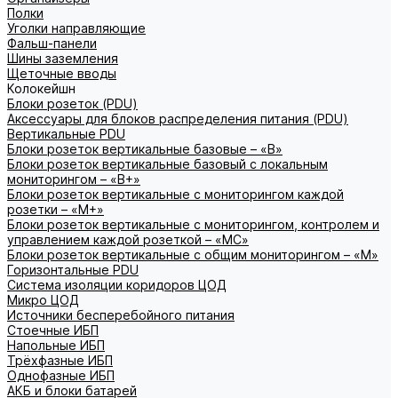
Полки
Уголки направляющие
Фальш-панели
Шины заземления
Щеточные вводы
Колокейшн
Блоки розеток (PDU)
Аксессуары для блоков распределения питания (PDU)
Вертикальные PDU
Блоки розеток вертикальные базовые – «В»
Блоки розеток вертикальные базовый с локальным
мониторингом – «В+»
Блоки розеток вертикальные с мониторингом каждой
розетки – «М+»
Блоки розеток вертикальные с мониторингом, контролем и
управлением каждой розеткой – «МС»
Блоки розеток вертикальные с общим мониторингом – «М»
Горизонтальные PDU
Система изоляции коридоров ЦОД
Микро ЦОД
Источники бесперебойного питания
Стоечные ИБП
Напольные ИБП
Трёхфазные ИБП
Однофазные ИБП
АКБ и блоки батарей