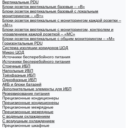
Вертикальные PDU
Блоки розеток вертикальные базовые – «В»
Блоки розеток вертикальные базовый с локальным
мониторингом – «В+»
Блоки розеток вертикальные с мониторингом каждой розетки –
«М+»
Блоки розеток вертикальные с мониторингом, контролем и
управлением каждой розеткой – «МС»
Блоки розеток вертикальные с общим мониторингом – «М»
Горизонтальные PDU
Система изоляции коридоров ЦОД
Микро ЦОД
Источники бесперебойного питания
Источники бесперебойного питания
Стоечные ИБП
Напольные ИБП
Трёхфазные ИБП
Однофазные ИБП
АКБ и блоки батарей
Дополнительные элементы для ИБП
Резервирование питания
Прецизионные кондиционеры
Прецизионные кондиционеры
Прецизионные межрядные
Прецизионные межрядные
С водяным охлаждением
С воздушным охлаждением
Прецизионные шкафные