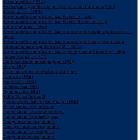
Блоки розеток (PDU)
Аксессуары для блоков распределения питания (PDU)
Вертикальные PDU
Блоки розеток вертикальные базовые – «В»
Блоки розеток вертикальные базовый с локальным
мониторингом – «В+»
Блоки розеток вертикальные с мониторингом каждой розетки –
«М+»
Блоки розеток вертикальные с мониторингом, контролем и
управлением каждой розеткой – «МС»
Блоки розеток вертикальные с общим мониторингом – «М»
Горизонтальные PDU
Система изоляции коридоров ЦОД
Микро ЦОД
Источники бесперебойного питания
Стоечные ИБП
Напольные ИБП
Трёхфазные ИБП
Однофазные ИБП
АКБ и блоки батарей
Дополнительные элементы для ИБП
Резервирование питания
Прецизионные кондиционеры
Прецизионные межрядные
С водяным охлаждением
С воздушным охлаждением
Прецизионные шкафные
С водяным охлаждением