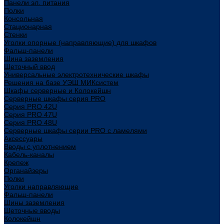
Панели эл. питания
Полки
Консольная
Стационарная
Стенки
Уголки опорные (направляющие) для шкафов
Фальш-панели
Шина заземления
Щеточный ввод
Универсальные электротехнические шкафы
Решения на базе УЭШ МИКсистем
Шкафы серверные и Колокейшн
Серверные шкафы серия PRO
Серия PRO 42U
Серия PRO 47U
Серия PRO 48U
Серверные шкафы серии PRO с ламелями
Аксессуары
Вводы с уплотнением
Кабель-каналы
Крепеж
Органайзеры
Полки
Уголки направляющие
Фальш-панели
Шины заземления
Щеточные вводы
Колокейшн