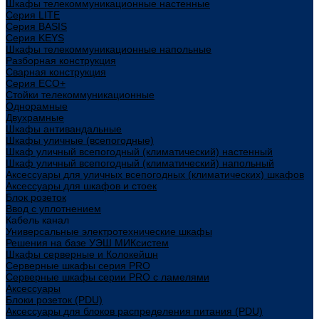
Шкафы телекоммуникационные настенные
Cерия LITE
Cерия BASIS
Cерия KEYS
Шкафы телекоммуникационные напольные
Разборная конструкция
Сварная конструкция
Серия ECO+
Стойки телекоммуникационные
Однорамные
Двухрамные
Шкафы антивандальные
Шкафы уличные (всепогодные)
Шкаф уличный всепогодный (климатический) настенный
Шкаф уличный всепогодный (климатический) напольный
Аксессуары для уличных всепогодных (климатических) шкафов
Аксессуары для шкафов и стоек
Блок розеток
Ввод с уплотнением
Кабель канал
Универсальные электротехнические шкафы
Решения на базе УЭШ МИКсистем
Шкафы серверные и Колокейшн
Серверные шкафы серия PRO
Серверные шкафы серии PRO с ламелями
Аксессуары
Блоки розеток (PDU)
Аксессуары для блоков распределения питания (PDU)