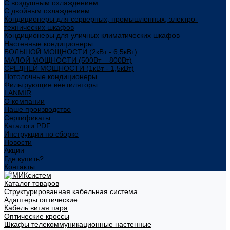
С воздушным охлаждением
С двойным охлаждением
Кондиционеры для серверных, промышленных, электро-
технических шкафов
Кондиционеры для уличных климатических шкафов
Настенные кондиционеры
БОЛЬШОЙ МОЩНОСТИ (2кВт - 6,5кВт)
МАЛОЙ МОЩНОСТИ (500Вт – 800Вт)
СРЕДНЕЙ МОЩНОСТИ (1кВт - 1,5кВт)
Потолочные кондиционеры
Фильтрующие вентиляторы
LANMIR
О компании
Наше производство
Сертификаты
Каталоги PDF
Инструкции по сборке
Новости
Акции
Где купить?
Контакты
Каталог товаров
Структурированная кабельная система
Адаптеры оптические
Кабель витая пара
Оптические кроссы
Шкафы телекоммуникационные настенные