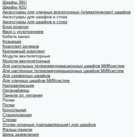
Шкафы 36U
Шкафы 42U
Аксессуары для уличных всепогодных (климатических) шкафов
Аксессуары для шкафов и стоек
Аксессуары для шкафов и стоек
Блок розеток
Ввод с уплотнением
Кабель канал
Козырьки
Комплект роликов
Крепежный комплект
Модули вентиляторные
Модули вентиляторные
Для напольных телекоммуникационных шкафов МИКсистем
Для настенных телекоммуникационных шкафов МИКсистем
Для серверных шкафов
Для уличных шкафов МИКсистем
Направляющие
Органайзеры
Панели эл. питания
Полки
Полки
Консольная
Стационарная
Стенки
Уголки опорные (направляющие) для шкафов
Фальш-панели
Шина заземления