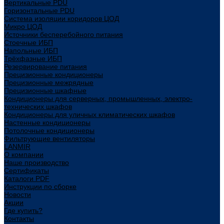
Вертикальные PDU
Горизонтальные PDU
Система изоляции коридоров ЦОД
Микро ЦОД
Источники бесперебойного питания
Стоечные ИБП
Напольные ИБП
Трёхфазные ИБП
Резервирование питания
Прецизионные кондиционеры
Прецизионные межрядные
Прецизионные шкафные
Кондиционеры для серверных, промышленных, электро-
технических шкафов
Кондиционеры для уличных климатических шкафов
Настенные кондиционеры
Потолочные кондиционеры
Фильтрующие вентиляторы
LANMIR
О компании
Наше производство
Сертификаты
Каталоги PDF
Инструкции по сборке
Новости
Акции
Где купить?
Контакты