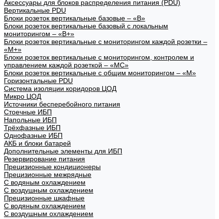
Аксессуары для блоков распределения питания (PDU)
Вертикальные PDU
Блоки розеток вертикальные базовые – «В»
Блоки розеток вертикальные базовый с локальным
мониторингом – «В+»
Блоки розеток вертикальные с мониторингом каждой розетки –
«М+»
Блоки розеток вертикальные с мониторингом, контролем и
управлением каждой розеткой – «МС»
Блоки розеток вертикальные с общим мониторингом – «М»
Горизонтальные PDU
Система изоляции коридоров ЦОД
Микро ЦОД
Источники бесперебойного питания
Стоечные ИБП
Напольные ИБП
Трёхфазные ИБП
Однофазные ИБП
АКБ и блоки батарей
Дополнительные элементы для ИБП
Резервирование питания
Прецизионные кондиционеры
Прецизионные межрядные
С водяным охлаждением
С воздушным охлаждением
Прецизионные шкафные
С водяным охлаждением
С воздушным охлаждением