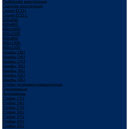
Разборная конструкция
Сварная конструкция
Серия ECO+
Серия ECO L
600x600
600x800
600х1000
600х1200
800x800
800х1000
800х1200
Шкафы 18U
Шкафы 24U
Шкафы 27U
Шкафы 30U
Шкафы 36U
Шкафы 42U
Шкафы 48U
Стойки телекоммуникационные
Однорамные
Двухрамные
Стойки 17U
Стойки 24U
Стойки 27U
Стойки 33U
Стойки 37U
Стойки 42U
Стойки 45U