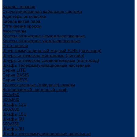
...
Каталог товаров
Структурированная кабельная система
Адаптеры оптические
Кабель витая пара
Оптические кроссы
Аксессуары
Кроссы оптические неукомплектованные
Кроссы оптические укомплектованные
Патч-панели
Шнур коммутационный медный RJ45 (патч-корд)
Шнуры оптические монтажные (пигтейл)
Шнуры оптические соединительные (патч-корд)
Шкафы телекоммуникационные настенные
Cерия LITE
Cерия BASIS
Cерия KEYS
Трехсекционные (откидные) шкафы
Встраиваемый настенный шкаф
600x450
600x600
Шкафы 12U
600x600
Шкафы 15U
Шкафы 6U
600x350
Шкафы 9U
Шкафы телекоммуникационные напольные