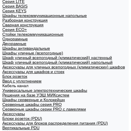
Cерия LITE
Cерия BASIS
Cерия KEYS
Шкафы телекоммуникационные напольные
Разборная конструкция
Сварная конструкция
Серия ECO+
Стойки телекоммуникационные
Однорамные
Двухрамные
Шкафы антивандальные
Шкафы уличные (всепогодные)
Шкаф уличный всепогодный (климатический) настенный
Шкаф уличный всепогодный (климатический) напольный
Аксессуары для уличных всепогодных (климатических) шкафов
Аксессуары для шкафов и стоек
Блок розеток
Ввод с уплотнением
Кабель канал
Универсальные электротехнические шкафы
Решения на базе УЭШ МИКсистем
Шкафы серверные и Колокейшн
Серверные шкафы серия PRO
Серверные шкафы серии PRO с ламелями
Аксессуары
Блоки розеток (PDU)
Аксессуары для блоков распределения питания (PDU)
Вертикальные PDU