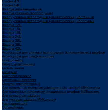
Стойки 47U
Стойки 54U
Шкафы антивандальные
Шкафы уличные (всепогодные)
Шкаф уличный всепогодный (климатический) настенный
Шкаф уличный всепогодный (климатический) напольный
Шкафы 12U
Шкафы 15U
Шкафы 18U
Шкафы 24U
Шкафы 30U
Шкафы 36U
Шкафы 42U
Аксессуары для уличных всепогодных (климатических) шкафов
Аксессуары для шкафов и стоек
Блок розеток
Ввод с уплотнением
Кабель канал
Козырьки
Комплект роликов
Крепежный комплект
Модули вентиляторные
Для напольных телекоммуникационных шкафов МИКсистем
Для настенных телекоммуникационных шкафов МИКсистем
Для серверных шкафов
Для уличных шкафов МИКсистем
Направляющие
Органайзеры