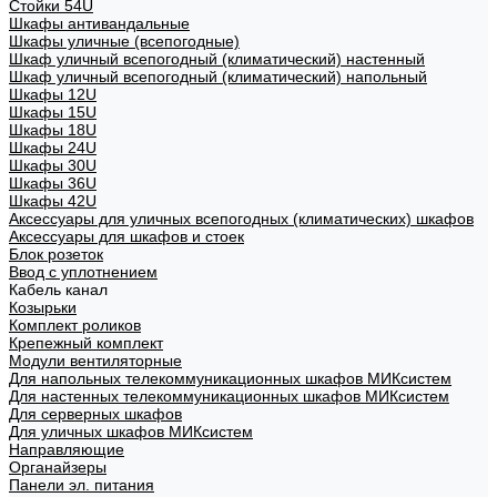
Стойки 54U
Шкафы антивандальные
Шкафы уличные (всепогодные)
Шкаф уличный всепогодный (климатический) настенный
Шкаф уличный всепогодный (климатический) напольный
Шкафы 12U
Шкафы 15U
Шкафы 18U
Шкафы 24U
Шкафы 30U
Шкафы 36U
Шкафы 42U
Аксессуары для уличных всепогодных (климатических) шкафов
Аксессуары для шкафов и стоек
Блок розеток
Ввод с уплотнением
Кабель канал
Козырьки
Комплект роликов
Крепежный комплект
Модули вентиляторные
Для напольных телекоммуникационных шкафов МИКсистем
Для настенных телекоммуникационных шкафов МИКсистем
Для серверных шкафов
Для уличных шкафов МИКсистем
Направляющие
Органайзеры
Панели эл. питания