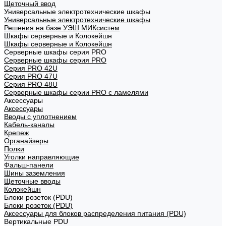
Щеточный ввод
Универсальные электротехнические шкафы
Универсальные электротехнические шкафы
Решения на базе УЭШ МИКсистем
Шкафы серверные и Колокейшн
Шкафы серверные и Колокейшн
Серверные шкафы серия PRO
Серверные шкафы серия PRO
Серия PRO 42U
Серия PRO 47U
Серия PRO 48U
Серверные шкафы серии PRO с ламелями
Аксессуары
Аксессуары
Вводы с уплотнением
Кабель-каналы
Крепеж
Органайзеры
Полки
Уголки направляющие
Фальш-панели
Шины заземления
Щеточные вводы
Колокейшн
Блоки розеток (PDU)
Блоки розеток (PDU)
Аксессуары для блоков распределения питания (PDU)
Вертикальные PDU