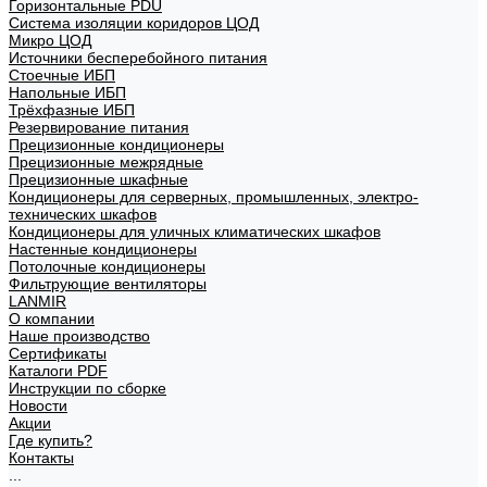
Горизонтальные PDU
Система изоляции коридоров ЦОД
Микро ЦОД
Источники бесперебойного питания
Стоечные ИБП
Напольные ИБП
Трёхфазные ИБП
Резервирование питания
Прецизионные кондиционеры
Прецизионные межрядные
Прецизионные шкафные
Кондиционеры для серверных, промышленных, электро-
технических шкафов
Кондиционеры для уличных климатических шкафов
Настенные кондиционеры
Потолочные кондиционеры
Фильтрующие вентиляторы
LANMIR
О компании
Наше производство
Сертификаты
Каталоги PDF
Инструкции по сборке
Новости
Акции
Где купить?
Контакты
...