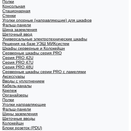
Полки
Консольная
Стационарная
Стенки
Уголки опорные (направляющие) для шкафов
Фальш-панели
Шина заземления
Щеточный ввод
Универсальные электротехнические шкафы
Решения на базе УЭШ МИКсистем
Шкафы серверные и Колокейшн
Серверные шкафы серия PRO
Серия PRO 42U
Серия PRO 47U
Серия PRO 48U
Серверные шкафы серии PRO с ламелями
Аксессуары
Вводы с уплотнением
Кабель-каналы
Крепеж
Органайзеры
Полки
Уголки направляющие
Фальш-панели
Шины заземления
Щеточные вводы
Колокейшн
Блоки розеток (PDU)