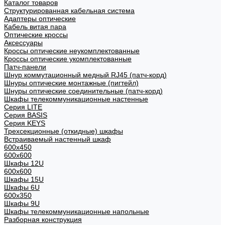
Каталог товаров
Структурированная кабельная система
Адаптеры оптические
Кабель витая пара
Оптические кроссы
Аксессуары
Кроссы оптические неукомплектованные
Кроссы оптические укомплектованные
Патч-панели
Шнур коммутационный медный RJ45 (патч-корд)
Шнуры оптические монтажные (пигтейл)
Шнуры оптические соединительные (патч-корд)
Шкафы телекоммуникационные настенные
Cерия LITE
Cерия BASIS
Cерия KEYS
Трехсекционные (откидные) шкафы
Встраиваемый настенный шкаф
600x450
600x600
Шкафы 12U
600x600
Шкафы 15U
Шкафы 6U
600x350
Шкафы 9U
Шкафы телекоммуникационные напольные
Разборная конструкция